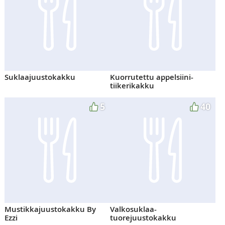
Suklaajuustokakku
Kuorrutettu appelsiini-
tiikerikakku
5
40
Mustikkajuustokakku By
Valkosuklaa-
Ezzi
tuorejuustokakku