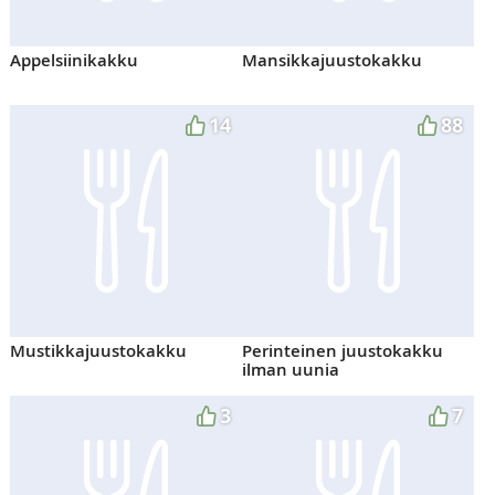
Appelsiinikakku
Mansikkajuustokakku
14
88
Mustikkajuustokakku
Perinteinen juustokakku
ilman uunia
3
7