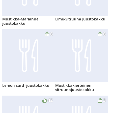
Mustikka-Marianne
Lime-Sitruuna Juustokakku
juustokakku
6
6
Lemon curd -juustokakku
Mustikkakierteinen
sitruunajuustokakku
42
3