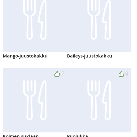
Mango-juustokakku
Baileys-juustokakku
6
1
Kolmen suklaan
Puolukka-