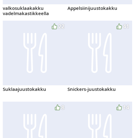
valkosuklaakakku
Appelsiinijuustokakku
vadelmakastikkeella
22
41
Suklaajuustokakku
Snickers-juustokakku
8
14