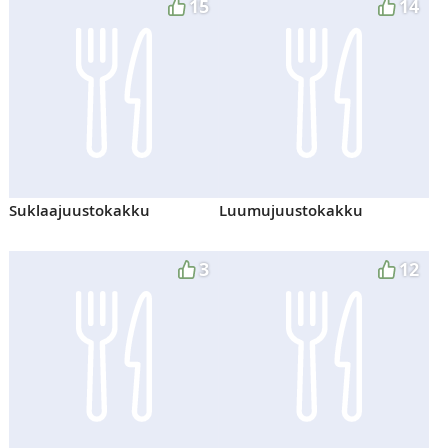
15
14
Suklaajuustokakku
Luumujuustokakku
3
12