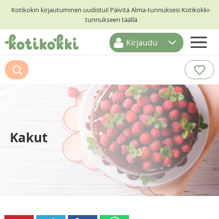
Kotikokin kirjautuminen uudistui! Päivitä Alma-tunnuksesi Kotikokki-
tunnukseen täällä
Kirjaudu
ETUSIVU
RESEPTIHAKU
RUOKATEEMAT
KESKUSTELUT
Kakut
KOTIKOKIT