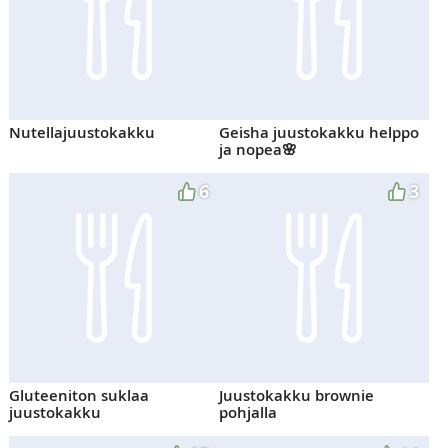
Nutellajuustokakku
Geisha juustokakku helppo
ja nopea🌸
6
3
Gluteeniton suklaa
Juustokakku brownie
juustokakku
pohjalla