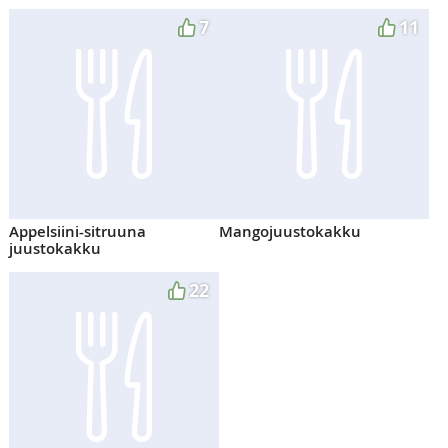
7
11
Appelsiini-sitruuna
Mangojuustokakku
juustokakku
22