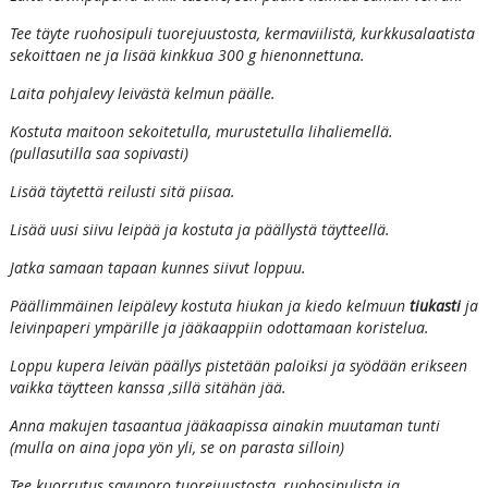
Tee täyte ruohosipuli tuorejuustosta, kermaviilistä, kurkkusalaatista
sekoittaen ne ja lisää kinkkua 300 g hienonnettuna.
Laita pohjalevy leivästä kelmun päälle.
Kostuta maitoon sekoitetulla, murustetulla lihaliemellä.
(pullasutilla saa sopivasti)
Lisää täytettä reilusti sitä piisaa.
Lisää uusi siivu leipää ja kostuta ja päällystä täytteellä.
Jatka samaan tapaan kunnes siivut loppuu.
Päällimmäinen leipälevy kostuta hiukan ja kiedo kelmuun
tiukasti
ja
leivinpaperi ympärille ja jääkaappiin odottamaan koristelua.
Loppu kupera leivän päällys pistetään paloiksi ja syödään erikseen
vaikka täytteen kanssa ,sillä sitähän jää.
Anna makujen tasaantua jääkaapissa ainakin muutaman tunti
(mulla on aina jopa yön yli, se on parasta silloin)
Tee kuorrutus savuporo tuorejuustosta ,ruohosipulista ja