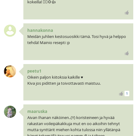
kokeilla! 🧝‍♀️🌻👍
hannakonna
Meidän juhlien kestosuosikki tämä. Tosi hyvä ja helppo
tehdä! Mainio resepti :p
peetu1
Oikein paljon kiitoksia kaikille ♥
Kiva jos piditten ja toivottavasti maistuu.
1
maaruska
Aivan Ihanan näköinen..(Y) koristeineen ja hyvää
rakastan voileipäkakkuja mut en oo aikoihin tehnyt
mutta synttärit miehen kohta tulossa niin yllätänpä
hänet tekemällä itse voi namm :P ja talteen