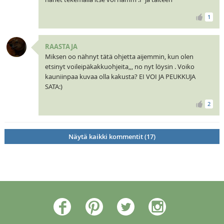
1
RAASTAJA
Miksen oo nähnyt tätä ohjetta aijemmin, kun olen
etsinyt voileipäkakkuohjeita,,, no nyt löysin . Voiko
kauniinpaa kuvaa olla kakusta? EI VOI JA PEUKKUJA
SATA:)
2
Näytä kaikki kommentit (17)