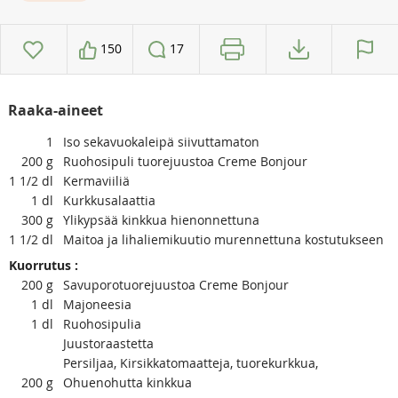
150
17
Raaka-aineet
1
Iso sekavuokaleipä siivuttamaton
200
g
Ruohosipuli tuorejuustoa Creme Bonjour
1 1/2
dl
Kermaviiliä
1
dl
Kurkkusalaattia
300
g
Ylikypsää kinkkua hienonnettuna
1 1/2
dl
Maitoa ja lihaliemikuutio murennettuna kostutukseen
Kuorrutus :
200
g
Savuporotuorejuustoa Creme Bonjour
1
dl
Majoneesia
1
dl
Ruohosipulia
Juustoraastetta
Persiljaa, Kirsikkatomaatteja, tuorekurkkua,
200
g
Ohuenohutta kinkkua