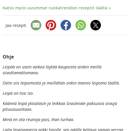
Katso myös uusimmat ruokatrendien reseptit täältä »
Jaa resepti
Ohje
Leipää on usein vaikea löytää kaupoista ainkin meillä
siivuttamattomana.
Ostin siis leipomosta ja meillähän onkin mainio leipomo täällä.
Leipä on tosi iso.
Käännä leipä ylösalasin ja leikkaa Siivuleivän paksuisia siivuja
pituussuuntaan.
Minä en ota reunoja pois, ihan turhaa.
Laita leivinpaperia arkki tasolle, sen päälle kelmua saman verran.