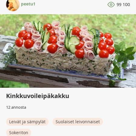
peetu1
99 100
Kinkkuvoileipäkakku
12 annosta
Leivät ja sämpylät
Suolaiset leivonnaiset
Sokeriton