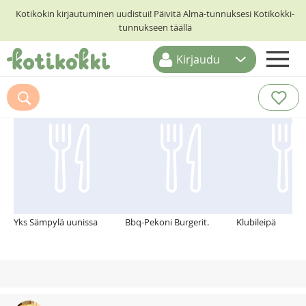
Kotikokin kirjautuminen uudistui! Päivitä Alma-tunnuksesi Kotikokki-
tunnukseen täällä
Kirjaudu
ETUSIVU
Suosittelemme myös
RESEPTIHAKU
RUOKATEEMAT
KESKUSTELUT
KOTIKOKIT
Yks Sämpylä uunissa
Bbq-Pekoni Burgerit.
Klubileipä