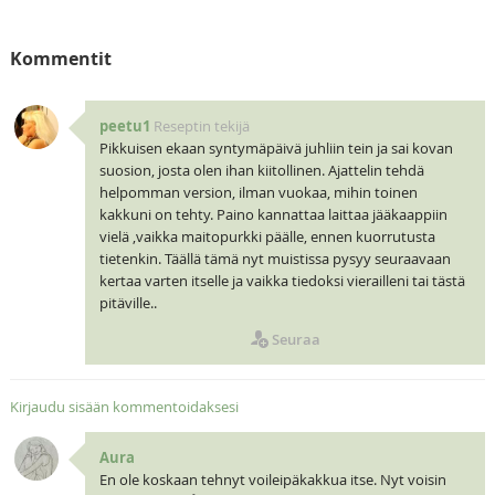
Kommentit
peetu1
Reseptin tekijä
Pikkuisen ekaan syntymäpäivä juhliin tein ja sai kovan
suosion, josta olen ihan kiitollinen. Ajattelin tehdä
helpomman version, ilman vuokaa, mihin toinen
kakkuni on tehty. Paino kannattaa laittaa jääkaappiin
vielä ,vaikka maitopurkki päälle, ennen kuorrutusta
tietenkin. Täällä tämä nyt muistissa pysyy seuraavaan
kertaa varten itselle ja vaikka tiedoksi vierailleni tai tästä
pitäville..
Seuraa
Kirjaudu sisään kommentoidaksesi
Aura
En ole koskaan tehnyt voileipäkakkua itse. Nyt voisin