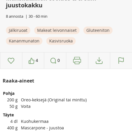
juustokakku
8 annosta
30 - 60 min
Jälkiruoat
Makeat leivonnaiset
Gluteeniton
Kananmunaton
Kasvisruoka
4
0
Raaka-aineet
Pohja
200
g
Oreo-keksejä (Original tai minttu)
50
g
Voita
Täyte
4
dl
Kuohukermaa
400
g
Mascarpone - juustoa