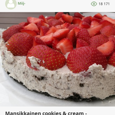
Miij-
18 171
Mansikkainen cookies & cream -