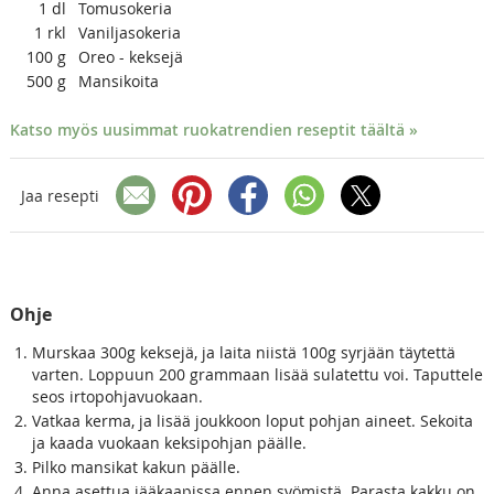
1
dl
Tomusokeria
1
rkl
Vaniljasokeria
100
g
Oreo - keksejä
500
g
Mansikoita
Katso myös uusimmat ruokatrendien reseptit täältä »
Jaa resepti
Ohje
Murskaa 300g keksejä, ja laita niistä 100g syrjään täytettä
varten. Loppuun 200 grammaan lisää sulatettu voi. Taputtele
seos irtopohjavuokaan.
Vatkaa kerma, ja lisää joukkoon loput pohjan aineet. Sekoita
ja kaada vuokaan keksipohjan päälle.
Pilko mansikat kakun päälle.
Anna asettua jääkaapissa ennen syömistä. Parasta kakku on