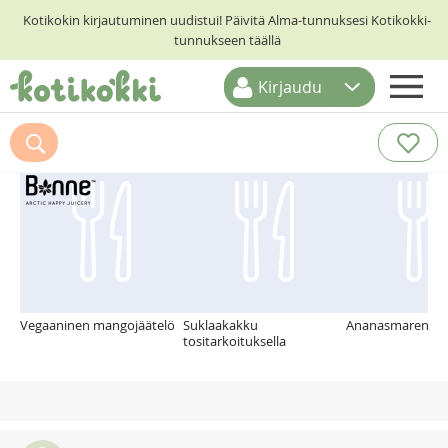
Kotikokin kirjautuminen uudistui! Päivitä Alma-tunnuksesi Kotikokki-
tunnukseen täällä
Kirjaudu
ETUSIVU
Suosittelemme myös
RESEPTIHAKU
RUOKATEEMAT
KESKUSTELUT
KOTIKOKIT
Vegaaninen mangojäätelö
Suklaakakku
Ananasmarenkito
tositarkoituksella