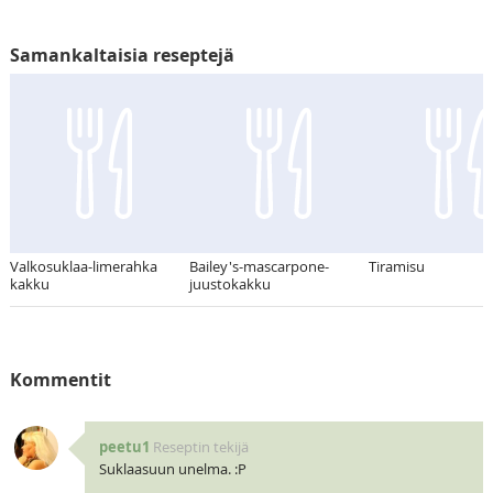
Samankaltaisia reseptejä
Valkosuklaa-limerahka
Bailey's-mascarpone-
Tiramisu
kakku
juustokakku
Kommentit
peetu1
Reseptin tekijä
Suklaasuun unelma. :P