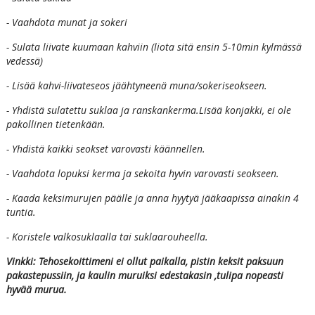
- Vaahdota munat ja sokeri
- Sulata liivate kuumaan kahviin (liota sitä ensin 5-10min kylmässä
vedessä)
- Lisää kahvi-liivateseos jäähtyneenä muna/sokeriseokseen.
- Yhdistä sulatettu suklaa ja ranskankerma.Lisää konjakki, ei ole
pakollinen tietenkään.
- Yhdistä kaikki seokset varovasti käännellen.
- Vaahdota lopuksi kerma ja sekoita hyvin varovasti seokseen.
- Kaada keksimurujen päälle ja anna hyytyä jääkaapissa ainakin 4
tuntia.
- Koristele valkosuklaalla tai suklaarouheella.
Vinkki: Tehosekoittimeni ei ollut paikalla, pistin keksit paksuun
pakastepussiin, ja kaulin muruiksi edestakasin ,tulipa nopeasti
hyvää murua.