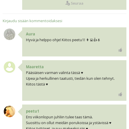
Seuraa
Kirjaudu sisään kommentoidaksesi
Aura
Hyvä ja helppo ohje! Kiitos peetu1! 👩‍💻👍🌷
Maaretta
Pääsiäisen varman valinta tässä ♥
Upea ja herkullinen taatusti, tiedän kun olen tehnyt.
Kiitos tästä ♥
peetu1
Ens viikonlopun juhliin tulee taas tämä.
Suosittu on ollut meidän porukoissa ja ystävissä ♥
Kiitos tyttöset ,ja suu makeaksi siis ♥