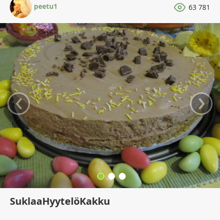
peetu1
63 781
‹
›
SuklaaHyytelöKakku