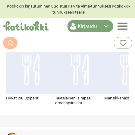
Kotikokin kirjautuminen uudistui! Päivitä Alma-tunnuksesi Kotikokki-
tunnukseen täällä
Kirjaudu
ETUSIVU
Suosittelemme myös
RESEPTIHAKU
RUOKATEEMAT
KESKUSTELUT
KOTIKOKIT
Hyvät joulupiparit
Täyteläinen ja rapea
Mansikkahässäk
omenapiirakka