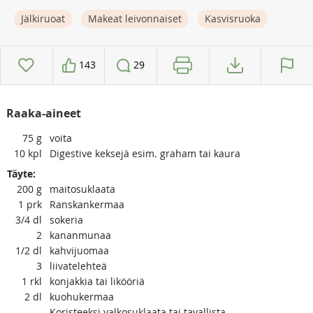
Jälkiruoat
Makeat leivonnaiset
Kasvisruoka
143
29
Raaka-aineet
75
g
voita
10
kpl
Digestive keksejä esim. graham tai kaura
Täyte:
200
g
maitosuklaata
1
prk
Ranskankermaa
3/4
dl
sokeria
2
kananmunaa
1/2
dl
kahvijuomaa
3
liivatelehteä
1
rkl
konjakkia tai likööriä
2
dl
kuohukermaa
Koristeeksi valkosuklaata tai tavallista