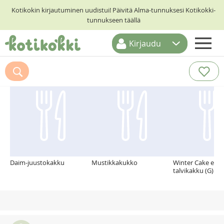
Kotikokin kirjautuminen uudistui! Päivitä Alma-tunnuksesi Kotikokki-
tunnukseen täällä
Kirjaudu
ETUSIVU
Suosittelemme myös
RESEPTIHAKU
RUOKATEEMAT
KESKUSTELUT
KOTIKOKIT
Daim-juustokakku
Mustikkakukko
Winter Cake eli r
talvikakku (G)