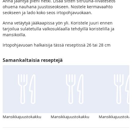
Anna jäähtyä pieni hetki. Lisää sitten sitruuna-liivateseos
ohuena nauhana juustoseokseen. Nostele kermavaahto
seokseen ja lado koko seos irtopohjavuokaan.
Anna vetäytyä jääkaapissa yön yli. Koristele juuri ennen
tarjoilua sulatetulla valkosuklaalla tehdyillä koristelilla ja
mansikoilla.
Irtopohjavuoan halkaisija tässä reseptissä 26 tai 28 cm
Samankaltaisia reseptejä
Mansikkajuustokakku
Mansikkajuustokakku
Mansikkajuustoka