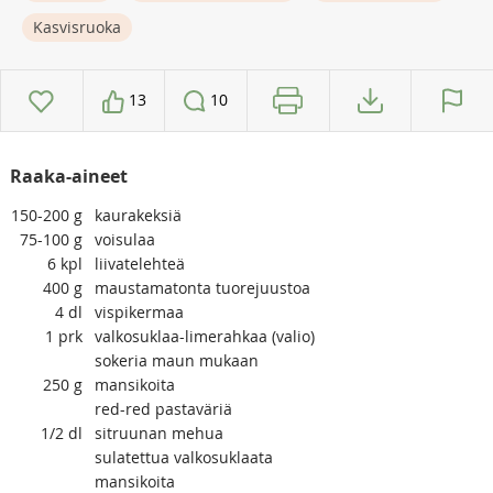
Kasvisruoka
13
10
Raaka-aineet
150-200
g
kaurakeksiä
75-100
g
voisulaa
6
kpl
liivatelehteä
400
g
maustamatonta tuorejuustoa
4
dl
vispikermaa
1
prk
valkosuklaa-limerahkaa (valio)
sokeria maun mukaan
250
g
mansikoita
red-red pastaväriä
1/2
dl
sitruunan mehua
sulatettua valkosuklaata
mansikoita