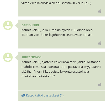
viime viikolla oli vielä alennuksessakin 2.99e kpl. :)
peltipurkki
Kaunis kakku, ja muutenkin hyvän kuuloinen ohje.
Tätähän voisi kokeilla johonkin seuraavaan juhlaan.
suutarikokki
Kaunis kakku, ajattelin kokeilla valmistujaisiin! Mistähän
mahdollisesti saa ostettua tuota pastaväriä, myydäänkö
sitä ihan "normi"kaupoissa leivonta osastolla, ja
minkähän hintaista on?
Katso kaikki vastaukset (
1
)