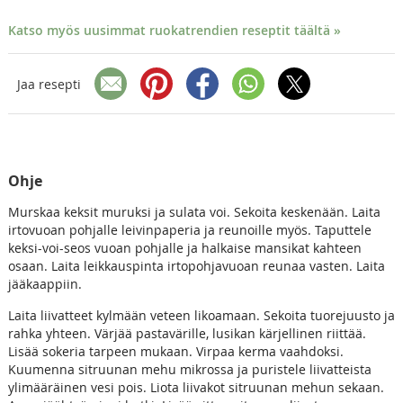
Katso myös uusimmat ruokatrendien reseptit täältä »
Jaa resepti
Ohje
Murskaa keksit muruksi ja sulata voi. Sekoita keskenään. Laita
irtovuoan pohjalle leivinpaperia ja reunoille myös. Taputtele
keksi-voi-seos vuoan pohjalle ja halkaise mansikat kahteen
osaan. Laita leikkauspinta irtopohjavuoan reunaa vasten. Laita
jääkaappiin.
Laita liivatteet kylmään veteen likoamaan. Sekoita tuorejuusto ja
rahka yhteen. Värjää pastavärille, lusikan kärjellinen riittää.
Lisää sokeria tarpeen mukaan. Virpaa kerma vaahdoksi.
Kuumenna sitruunan mehu mikrossa ja puristele liivatteista
ylimääräinen vesi pois. Liota liivakot sitruunan mehun sekaan.