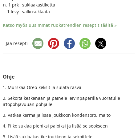
n. 1
prk
suklaakastiketta
1
levy
valkosuklaata
Katso myös uusimmat ruokatrendien reseptit täältä »
Jaa resepti
Ohje
1. Murskaa Oreo-keksit ja sulata rasva
2. Sekoita keskenään ja painele leivinpaperilla vuoratulle
irtopohjavuuan pohjalle
3. Vatkaa kerma ja lisää joukkoon kondensoitu maito
4. Pilko suklaa pieniksi paloiksi ja lisää se seokseen
5. Lisää suklaakastike joukkoon ja sekoittele