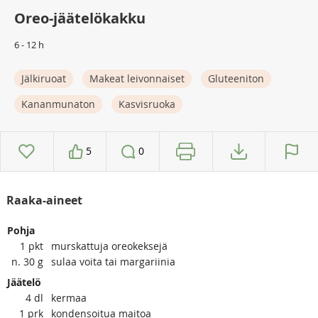
Oreo-jäätelökakku
6 - 12 h
Jälkiruoat
Makeat leivonnaiset
Gluteeniton
Kananmunaton
Kasvisruoka
5
0
Raaka-aineet
Pohja
1
pkt
murskattuja oreokeksejä
n. 30
g
sulaa voita tai margariinia
Jäätelö
4
dl
kermaa
1
prk
kondensoitua maitoa