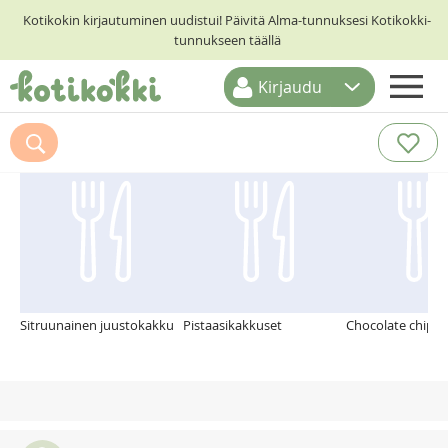
Kotikokin kirjautuminen uudistui! Päivitä Alma-tunnuksesi Kotikokki-
tunnukseen täällä
Kirjaudu
ETUSIVU
Suosittelemme myös
RESEPTIHAKU
RUOKATEEMAT
KESKUSTELUT
KOTIKOKIT
Sitruunainen juustokakku
Pistaasikakkuset
Chocolate chip c