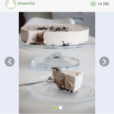
tiiiaemilia
14 280
‹
›