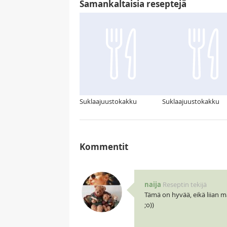
Samankaltaisia reseptejä
Suklaajuustokakku
Suklaajuustokakku
Kommentit
naija
Reseptin tekijä
Tämä on hyvää, eikä liian m
;o))