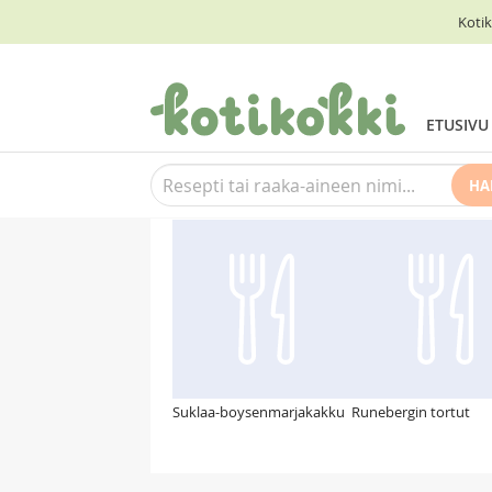
Kotik
ETUSIVU
HA
Suosittelemme myös
Suklaa-boysenmarjakakku
Runebergin tortut