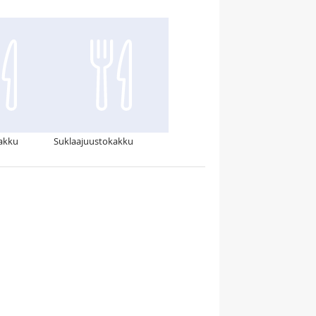
akku
Suklaajuustokakku