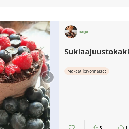
naija
Suklaajuustokak
›
Makeat leivonnaiset
5
1