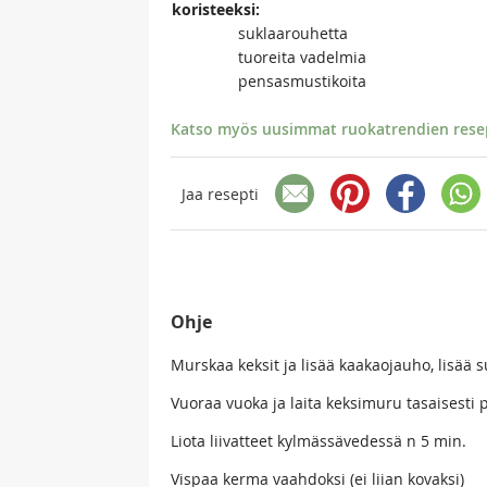
koristeeksi:
suklaarouhetta
tuoreita vadelmia
pensasmustikoita
Katso myös uusimmat ruokatrendien resept
Jaa resepti
Ohje
Murskaa keksit ja lisää kaakaojauho, lisää s
Vuoraa vuoka ja laita keksimuru tasaisesti po
Liota liivatteet kylmässävedessä n 5 min.
Vispaa kerma vaahdoksi (ei liian kovaksi)