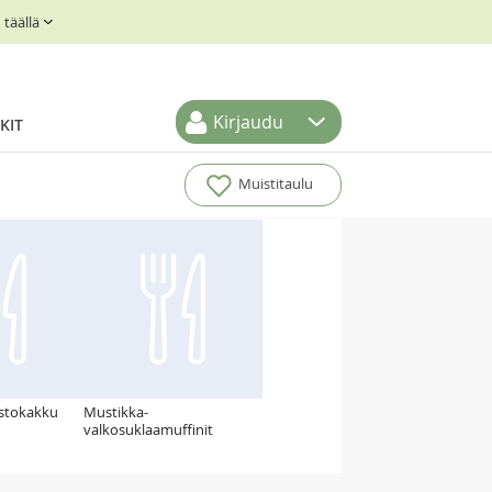
täällä
Kirjaudu
KIT
Muistitaulu
stokakku
Mustikka-
valkosuklaamuffinit