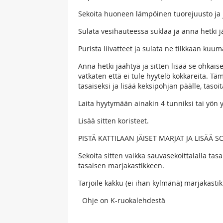
Sekoita huoneen lämpöinen tuorejuusto ja j
Sulata vesihauteessa suklaa ja anna hetki j
Purista liivatteet ja sulata ne tilkkaan ku
Anna hetki jäähtyä ja sitten lisää se ohkai
vatkaten että ei tule hyytelö kokkareita. T
tasaiseksi ja lisää keksipohjan päälle, tasoi
Laita hyytymään ainakin 4 tunniksi tai yön 
Lisää sitten koristeet.
PISTÄ KATTILAAN JÄISET MARJAT JA LISÄÄ SOK
Sekoita sitten vaikka sauvasekoittalalla tasa
tasaisen marjakastikkeen.
Tarjoile kakku (ei ihan kylmänä) marjakasti
Ohje on K-ruokalehdestä