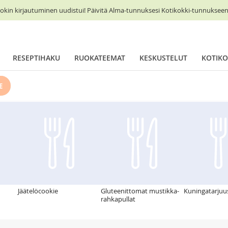
okin kirjautuminen uudistui! Päivitä Alma-tunnuksesi Kotikokki-tunnukseen 
RESEPTIHAKU
RUOKATEEMAT
KESKUSTELUT
KOTIKO
E
Jäätelöcookie
Gluteenittomat mustikka-
Kuningatarjuu
rahkapullat