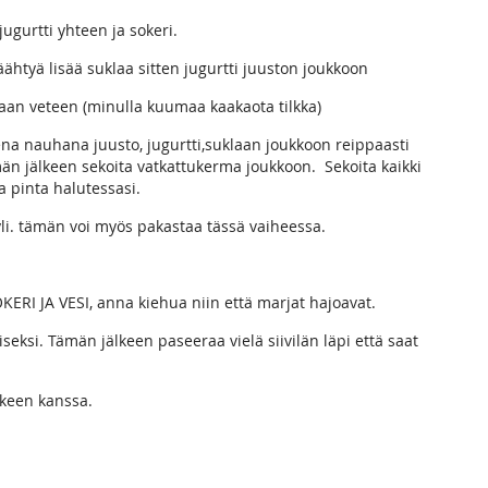
ugurtti yhteen ja sokeri.
äähtyä lisää suklaa sitten jugurtti juuston joukkoon
umaan veteen (minulla kuumaa kaakaota tilkka)
sena nauhana juusto, jugurtti,suklaan joukkoon reippaasti
ämän jälkeen sekoita vatkattukerma joukkoon. Sekoita kaikki
ta pinta halutessasi.
yli. tämän voi myös pakastaa tässä vaiheessa.
ERI JA VESI, anna kiehua niin että marjat hajoavat.
iseksi. Tämän jälkeen paseeraa vielä siivilän läpi että saat
kkeen kanssa.