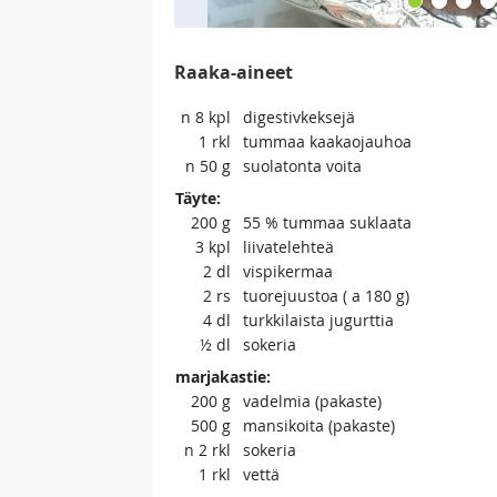
Raaka-aineet
n 8
kpl
digestivkeksejä
1
rkl
tummaa kaakaojauhoa
n 50
g
suolatonta voita
Täyte:
200
g
55 % tummaa suklaata
3
kpl
liivatelehteä
2
dl
vispikermaa
2
rs
tuorejuustoa ( a 180 g)
4
dl
turkkilaista jugurttia
½
dl
sokeria
marjakastie:
200
g
vadelmia (pakaste)
500
g
mansikoita (pakaste)
n 2
rkl
sokeria
1
rkl
vettä