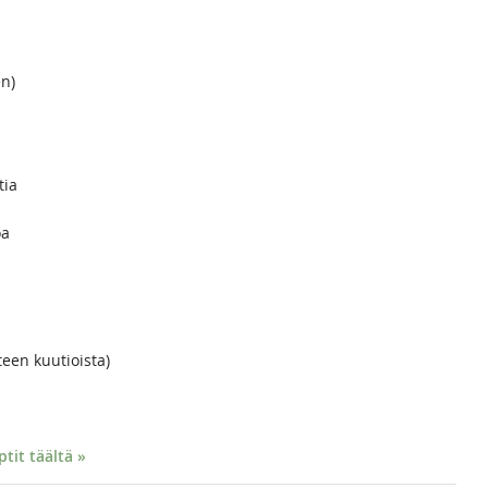
en)
tia
oa
tteen kuutioista)
it täältä »