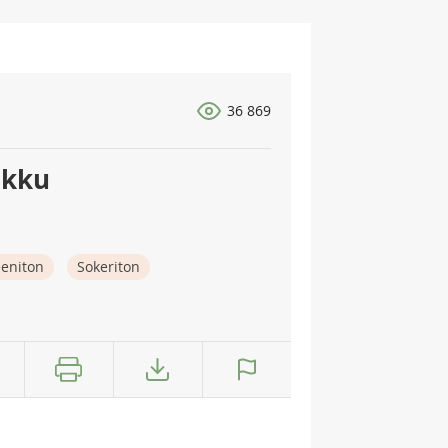
36 869
akku
eeniton
Sokeriton