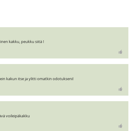
linen kakku, peukku siitä !
ein kakun itse ja ylitti omatkin odotukseni!
tävä voileipäkakku