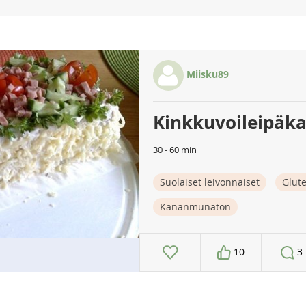
Miisku89
Kinkkuvoileipäk
30 - 60 min
Suolaiset leivonnaiset
Glut
Kananmunaton
10
3