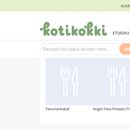
Kotik
ETUSIVU
HA
Suosittelemme myös
Perunarieskat
Angin Feta-Pinaatti P