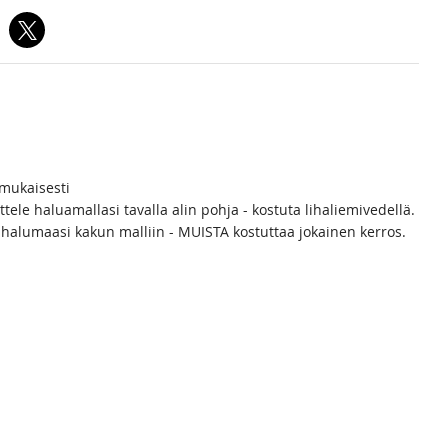
 mukaisesti
ttele haluamallasi tavalla alin pohja - kostuta lihaliemivedellä.
iä halumaasi kakun malliin - MUISTA kostuttaa jokainen kerros.
!