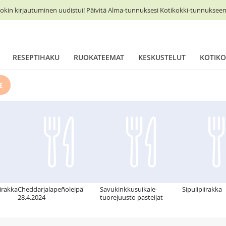
okin kirjautuminen uudistui! Päivitä Alma-tunnuksesi Kotikokki-tunnukseen 
RESEPTIHAKU
RUOKATEEMAT
KESKUSTELUT
KOTIKO
E
iirakka
Cheddarjalapeñoleipä
Savukinkkusuikale-
Sipulipiirakka
28.4.2024
tuorejuusto pasteijat