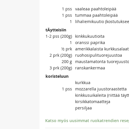
1
pss
vaaleaa paahtoleipää
1
pss
tummaa paahtoleipää
1
lihaliemikuutio (kostutukse
tÄytteisiin
1-2
pss (200g)
kinkkukuutioita
1
oranssi paprika
½
prk
amerikkalaista kurkkusalaat
2
prk (200g)
ruohosipulituorejuustoa
200
g
maustamatonta tuorejuust
3
prk (200g)
ranskankermaa
koristeluun
kurkkua
1
pss
mozzarella juustoraastetta
kinkkusuikaleita (riittää täy
kirsikkatomaatteja
persiljaa
Katso myös uusimmat ruokatrendien resept