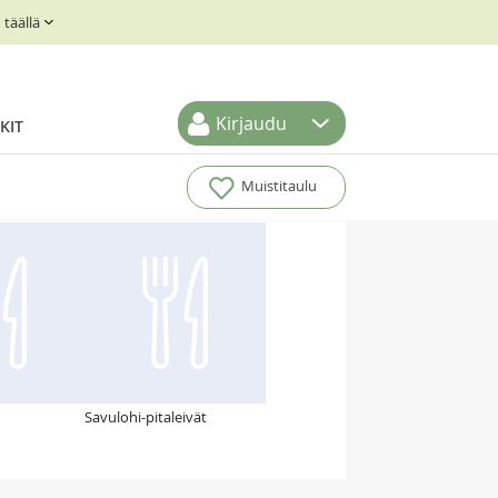
täällä
Kirjaudu
KIT
Muistitaulu
Savulohi-pitaleivät