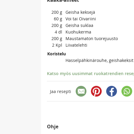
Raaka-aineet
200
g
Geisha keksejä
60
g
Voi tai Oivariini
200
g
Geisha suklaa
4
dl
Kuohukerma
200
g
Maustamaton tuorejuusto
2
Kpl
Liivatelehti
Koristelu
Hasselpähkinärouhe, geishakeksit 
Katso myös uusimmat ruokatrendien resept
Jaa resepti
Ohje