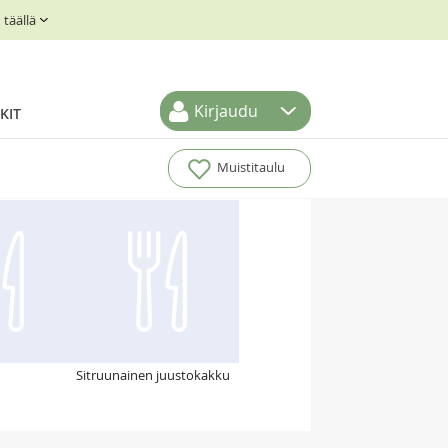
täällä
Kirjaudu
KIT
Muistitaulu
Sitruunainen juustokakku