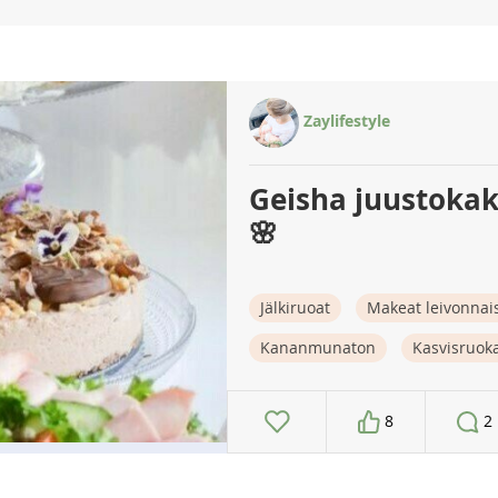
Zaylifestyle
Geisha juustokak
🌸
Jälkiruoat
Makeat leivonnai
Kananmunaton
Kasvisruok
8
2