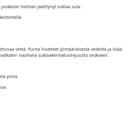
ä joukkoon hieman jäähtynyt suklaa sula.
keittimellä.
ehuvaa vettä. Purita liivatteet ylimääräisestä vedestä ja lisää
ää vatkaten nauhana suklaakermatuorejuusto seokseen.
ita pinta.
ssa.