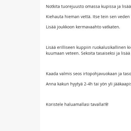
Notkita tuorejuusto omassa kupissa ja lisä
Kiehauta hieman vettä. Itse tein sen veden 
Lisää joukkoon kermavaahto vatkaten.
Lisää erilliseen kuppiin ruokalusikallinen ki
kuumaan veteen. Sekoita tasaiseksi ja lis
Kaada valmis seos irtopohjavuokaan ja taso
Anna kakun hyytyä 2-4h tai yön yli jääkaapi
Koristele haluamallasi tavalla!🌸