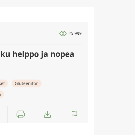
25 999
ku helppo ja nopea
set
Gluteeniton
a