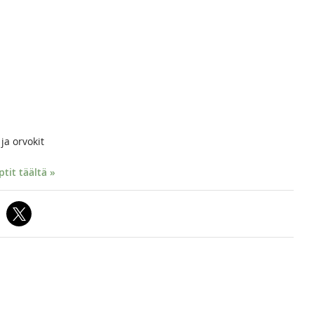
ja orvokit
it täältä »