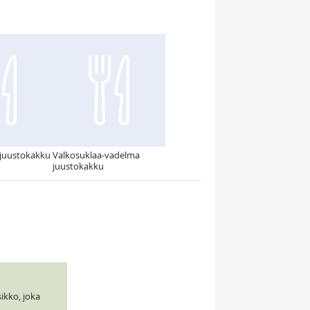
juustokakku
Valkosuklaa-vadelma
juustokakku
sikko, joka