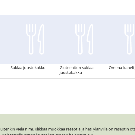
Suklaa juustokakku
Gluteeniton suklaa
Omena-kaneli 
juustokakku
itenkin vielä nimi. Klikkaa muokkaa reseptiä ja heti ylärivillä on reseptin ot