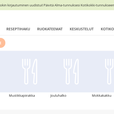
okin kirjautuminen uudistui! Päivitä Alma-tunnuksesi Kotikokki-tunnukseen 
RESEPTIHAKU
RUOKATEEMAT
KESKUSTELUT
KOTIKO
E
Mustikkapiirakka
Jouluhalko
Mokkakakku