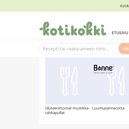
Kotik
ETUSIVU
HA
Suosittelemme myös
Gluteenittomat mustikka-
Luumupannacotta
rahkapullat