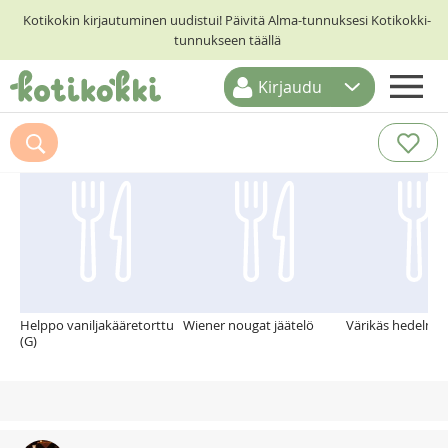
Kotikokin kirjautuminen uudistui! Päivitä Alma-tunnuksesi Kotikokki-
tunnukseen täällä
Kirjaudu
ETUSIVU
Suosittelemme myös
RESEPTIHAKU
RUOKATEEMAT
KESKUSTELUT
KOTIKOKIT
Helppo vaniljakääretorttu
Wiener nougat jäätelö
Värikäs hedelmäs
(G)