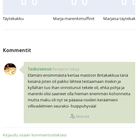
Täytekakku
Marja-marenkimuffinit
Marjaisa täytekak
Kommentit
Taskuvenus
Reseptin tekijä
Elämäni ensimmäistä kertaa maistoin Britakakkua tänä
kesänä joten oli pakko lähteä testaamaan itsekin ja
kyllähän tuo ihan onnistunut tekele oli, ehkä pohja ja
marenki olisi saaneet olla hieman enemmän kohonneita
mutta maku oli nyt se pääasia noiden keräämieni
villivadelmien seuraksi -huippuhyvää!
Seuraa
Kirjaudu sisään kommentoidaksesi