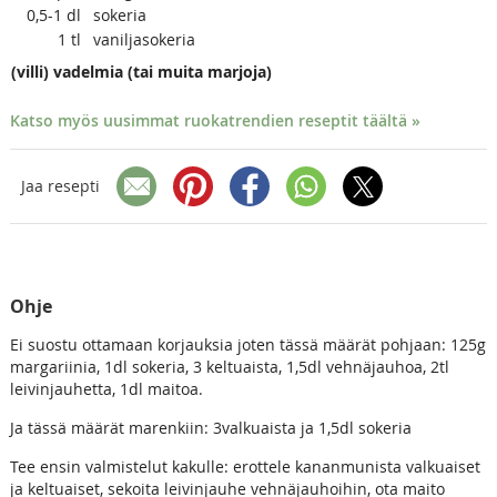
0,5-1
dl
sokeria
1
tl
vaniljasokeria
(villi) vadelmia (tai muita marjoja)
Katso myös uusimmat ruokatrendien reseptit täältä »
Jaa resepti
Ohje
Ei suostu ottamaan korjauksia joten tässä määrät pohjaan: 125g
margariinia, 1dl sokeria, 3 keltuaista, 1,5dl vehnäjauhoa, 2tl
leivinjauhetta, 1dl maitoa.
Ja tässä määrät marenkiin: 3valkuaista ja 1,5dl sokeria
Tee ensin valmistelut kakulle: erottele kananmunista valkuaiset
ja keltuaiset, sekoita leivinjauhe vehnäjauhoihin, ota maito