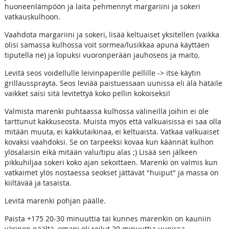
huoneenlämpöön ja laita pehmennyt margariini ja sokeri
vatkauskulhoon.
Vaahdota margariini ja sokeri, lisää keltuaiset yksitellen (vaikka
olisi samassa kulhossa voit sormea/lusikkaa apuna käyttäen
tiputella ne) ja lopuksi vuoronperään jauhoseos ja maito.
Levitä seos voidellulle leivinpaperille pellille -> itse käytin
grillaussprayta. Seos leviää paistuessaan uunissa eli älä hätäile
vaikket saisi sitä levitettyä koko pellin kokoiseksi!
Valmista marenki puhtaassa kulhossa välineillä joihin ei ole
tarttunut kakkuseosta. Muista myös että valkuaisissa ei saa olla
mitään muuta, ei kakkutaikinaa, ei keltuaista. Vatkaa valkuaiset
kovaksi vaahdoksi. Se on tarpeeksi kovaa kun käännät kulhon
ylösalaisin eikä mitään valu/tipu alas ;) Lisää sen jälkeen
pikkuhiljaa sokeri koko ajan sekoittaen. Marenki on valmis kun
vatkaimet ylös nostaessa seokset jättävät "huiput" ja massa on
kiiltävää ja tasaista.
Levitä marenki pohjan päälle.
Paista +175 20-30 minuuttia tai kunnes marenkin on kauniin
värinen päältä, omani oli reilut 20 minuuttia uunissa.