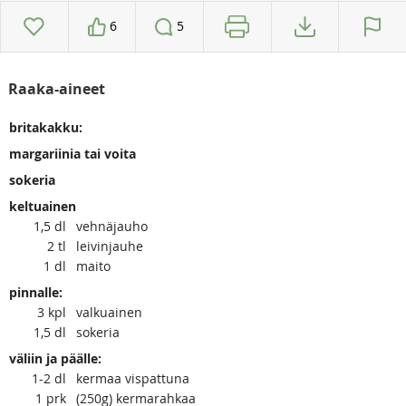
6
5
Raaka-aineet
britakakku:
margariinia tai voita
sokeria
keltuainen
1,5
dl
vehnäjauho
2
tl
leivinjauhe
1
dl
maito
pinnalle:
3
kpl
valkuainen
1,5
dl
sokeria
väliin ja päälle:
1-2
dl
kermaa vispattuna
1
prk
(250g) kermarahkaa