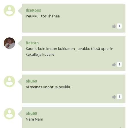
IlseRoos
Peukku ! tosi ihanaa
1
Bettan
Kaunis kuin kedon kukkanen , peukku tässä upealle
kakulle ja kuvalle
1
oku60
Ai meinas unohtua peukku
1
oku60
Nam Nam