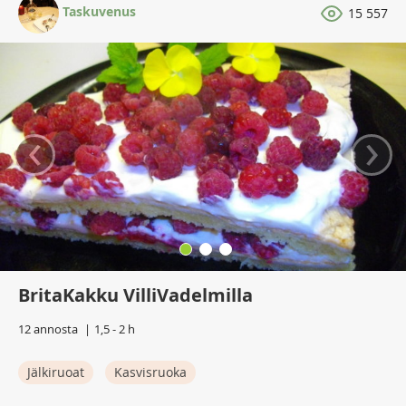
Taskuvenus
15 557
‹
›
BritaKakku VilliVadelmilla
12 annosta
1,5 - 2 h
Jälkiruoat
Kasvisruoka