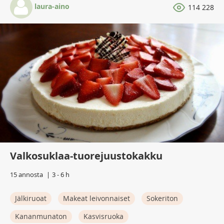
laura-aino
114 228
Valkosuklaa-tuorejuustokakku
15 annosta
3 - 6 h
Jälkiruoat
Makeat leivonnaiset
Sokeriton
Kananmunaton
Kasvisruoka