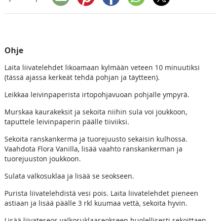
Ohje
Laita liivatelehdet likoamaan kylmään veteen 10 minuutiksi
(tässä ajassa kerkeät tehdä pohjan ja täytteen).
Leikkaa leivinpaperista irtopohjavuoan pohjalle ympyrä.
Murskaa kaurakeksit ja sekoita niihin sula voi joukkoon,
taputtele leivinpaperin päälle tiiviiksi.
Sekoita ranskankerma ja tuorejuusto sekaisin kulhossa.
Vaahdota Flora Vanilla, lisää vaahto ranskankerman ja
tuorejuuston joukkoon.
Sulata valkosuklaa ja lisää se seokseen.
Purista liivatelehdistä vesi pois. Laita liivatelehdet pieneen
astiaan ja lisää päälle 3 rkl kuumaa vettä, sekoita hyvin.
Lisää liivateseos valkosuklaaseokseen huolellisesti sekoittaen.