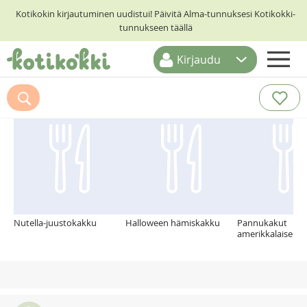
Kotikokin kirjautuminen uudistui! Päivitä Alma-tunnuksesi Kotikokki-
tunnukseen täällä
Kirjaudu
ETUSIVU
Suosittelemme myös
RESEPTIHAKU
RUOKATEEMAT
KESKUSTELUT
KOTIKOKIT
Nutella-juustokakku
Halloween hämiskakku
Pannukakut
amerikkalaiseen