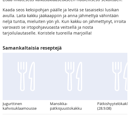
Kaada seos keksipohjan päälle ja levitä se tasaiseksi lusikan
avulla. Laita kakku jääkaappiin ja anna jähmettyä vähintään
neljä tuntia, mieluiten yön yli. Kun kakku on jähmettynyt, irroita
varovasti se irtopohjavuoasta veitsellä ja nosta
tarjoilulautaselle. Koristele tuoreilla marjoilla!
Samankaltaisia reseptejä
Jugurttinen
Mansikka-
Pätkishyytelökakk
kahvisuklaamousse
pätkisjuustokakku
(28.9.08)