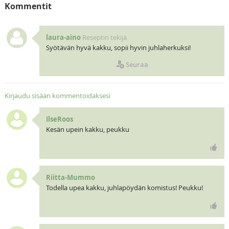
Kommentit
laura-aino
Reseptin tekijä
Syötävän hyvä kakku, sopii hyvin juhlaherkuksi!
Seuraa
Kirjaudu sisään kommentoidaksesi
IlseRoos
Kesän upein kakku, peukku
Riitta-Mummo
Todella upea kakku, juhlapöydän komistus! Peukku!