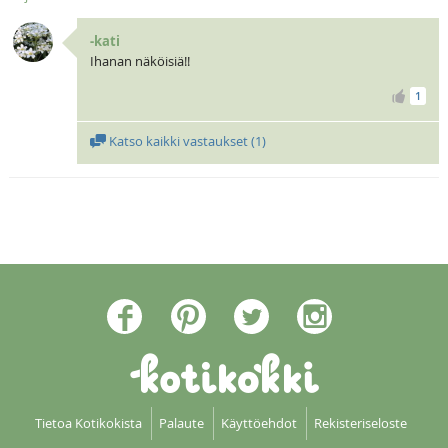
-kati
Ihanan näköisiä!!
1
Katso kaikki vastaukset (
1
)
Tietoa Kotikokista
Palaute
Käyttöehdot
Rekisteriseloste