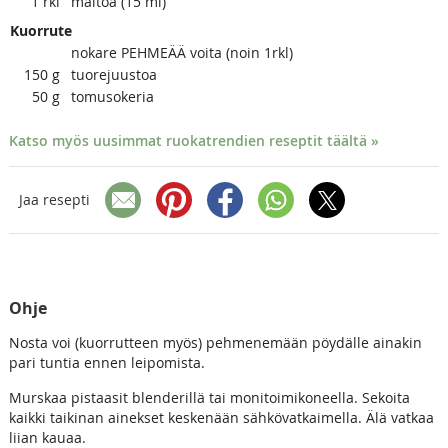
1
rkl
maitoa (15 ml)
Kuorrute
nokare PEHMEÄÄ voita (noin 1rkl)
150
g
tuorejuustoa
50
g
tomusokeria
Katso myös uusimmat ruokatrendien reseptit täältä »
Jaa resepti
Ohje
Nosta voi (kuorrutteen myös) pehmenemään pöydälle ainakin
pari tuntia ennen leipomista.
Murskaa pistaasit blenderillä tai monitoimikoneella. Sekoita
kaikki taikinan ainekset keskenään sähkövatkaimella. Älä vatkaa
liian kauaa.