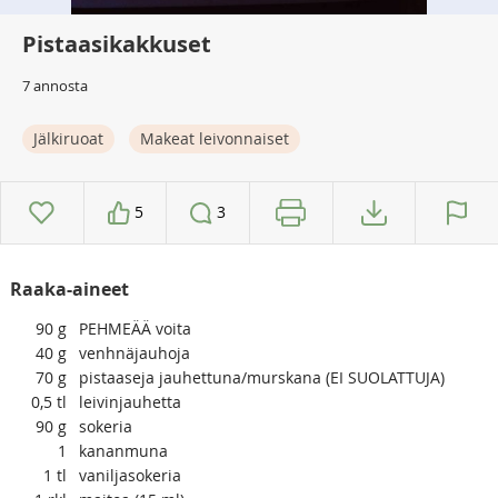
Pistaasikakkuset
7 annosta
Jälkiruoat
Makeat leivonnaiset
5
3
Raaka-aineet
90
g
PEHMEÄÄ voita
40
g
venhnäjauhoja
70
g
pistaaseja jauhettuna/murskana (EI SUOLATTUJA)
0,5
tl
leivinjauhetta
90
g
sokeria
1
kananmuna
1
tl
vaniljasokeria