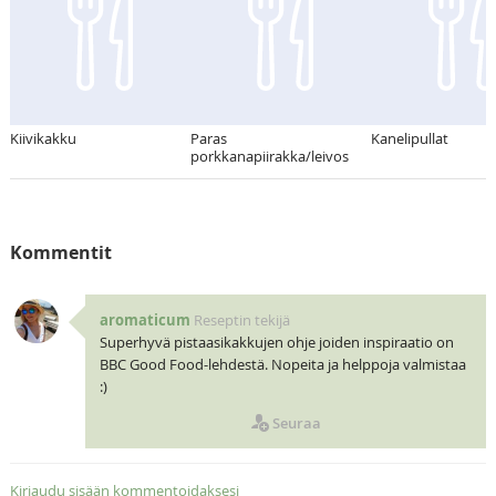
Kiivikakku
Paras
Kanelipullat
porkkanapiirakka/leivos
Kommentit
aromaticum
Reseptin tekijä
Superhyvä pistaasikakkujen ohje joiden inspiraatio on
BBC Good Food-lehdestä. Nopeita ja helppoja valmistaa
:)
Seuraa
Kirjaudu sisään kommentoidaksesi