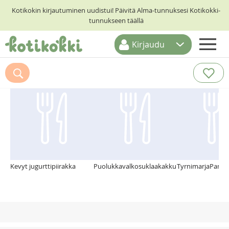
Kotikokin kirjautuminen uudistui! Päivitä Alma-tunnuksesi Kotikokki-
tunnukseen täällä
Kirjaudu
ETUSIVU
Suosittelemme myös
RESEPTIHAKU
RUOKATEEMAT
KESKUSTELUT
KOTIKOKIT
Kevyt jugurttipiirakka
Puolukkavalkosuklaakakku
TyrnimarjaPanna