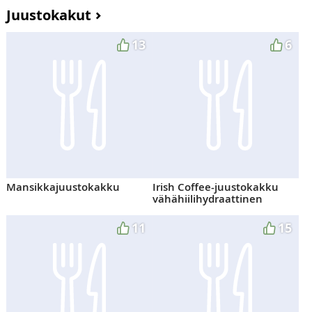
Juustokakut
13
6
Mansikkajuustokakku
Irish Coffee-juustokakku
vähähiilihydraattinen
11
15