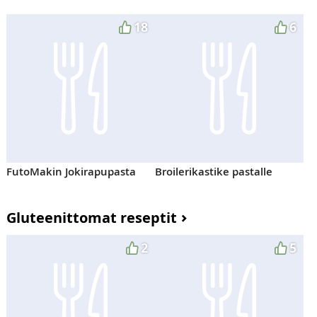
18
6
FutoMakin Jokirapupasta
Broilerikastike pastalle
Gluteenittomat reseptit
2
5