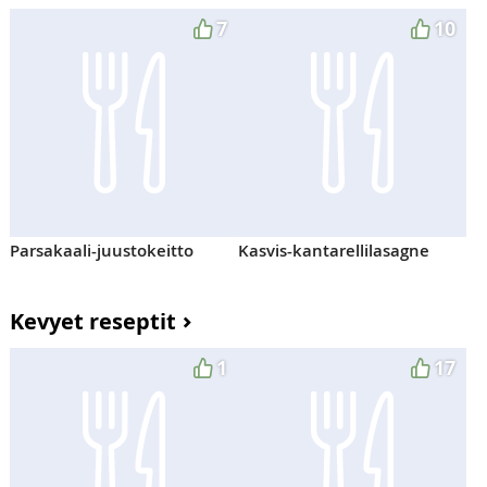
7
10
Parsakaali-juustokeitto
Kasvis-kantarellilasagne
Kevyet reseptit
1
17