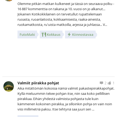
Olemme pitkän matkan kulkeneet ja tässä on seuraava polku -
16 887 kommenttia on takana ja 10. vuosi on jo alkanut...
Jokainen Kotikokkilainen on tervetullut rupattelemaan
ruoasta, ruoanlaitosta, kokkaamisesta, raaka-aineista,
ruokamatkoista, ru'uista matkoilla, arjessa ja juhlassa... V...
FutoMaki
Kokkaus
Kiinnostavaa
Kuva
Valmiit piirakka pohjat
2
1
Aika mitättömän kokoisia nämä valmiit pakastepiirakkapohjat.
Kyllä mieluummin tekee pohjan itse, niin saa koko pellillisen
piirakkaa. Eihän yhdestä valmiista pohjasta tule kuin
kämmenen kokoinen piirakka, ja silloinkin pohja on vain noin
viisi millimetriä paksu. Itse tehtynä saa juuri sen ...