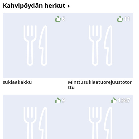
Kahvipöydän herkut
6
11
suklaakakku
Minttusuklaatuorejuustotor
ttu
9
1347