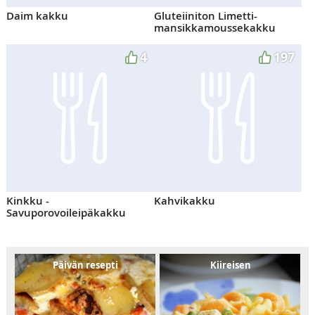
Daim kakku
Gluteiiniton Limetti-
mansikkamoussekakku
4
197
Kinkku -
Kahvikakku
Savuporovoileipäkakku
Päivän resepti
Kiireisen