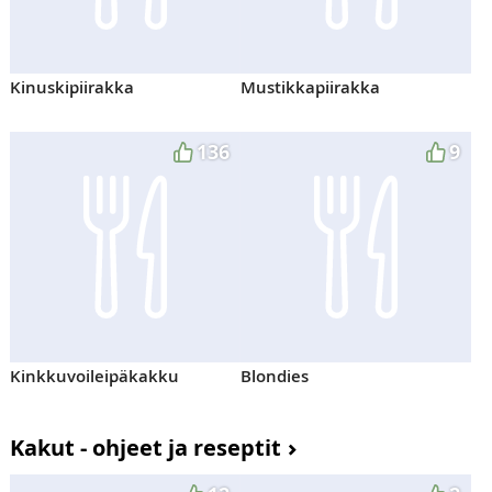
Kinuskipiirakka
Mustikkapiirakka
136
9
Kinkkuvoileipäkakku
Blondies
Kakut - ohjeet ja reseptit