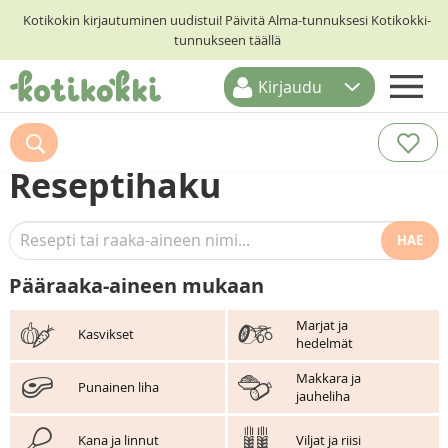
Kotikokin kirjautuminen uudistui! Päivitä Alma-tunnuksesi Kotikokki-
tunnukseen täällä
Kirjaudu
ETUSIVU
RESEPTIHAKU
Reseptihaku
RUOKATEEMAT
HAE
KESKUSTELUT
KOTIKOKIT
Pääraaka-aineen mukaan
Marjat ja
Kasvikset
hedelmät
Makkara ja
Punainen liha
jauheliha
Kana ja linnut
Viljat ja riisi