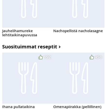
Jauhelihamureke
Nachopellistä nacholasagne
lehtitaikinapuvussa
Suosituimmat reseptit
152
458
Ihana pullataikina
Omenapiirakka (pellillinen)