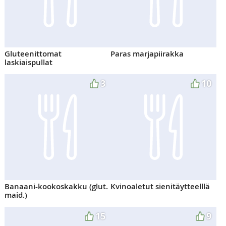
Gluteenittomat
Paras marjapiirakka
laskiaispullat
3
10
Banaani-kookoskakku (glut.
Kvinoaletut sienitäytteelllä
maid.)
15
9