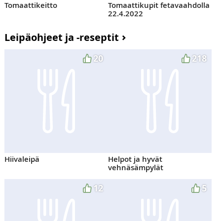
Tomaattikeitto
Tomaattikupit fetavaahdolla
22.4.2022
Leipäohjeet ja -reseptit
20
218
Hiivaleipä
Helpot ja hyvät
vehnäsämpylät
12
5