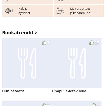
Kala ja
Maitotuotteet
äyriäiset
ja kananmuna
Ruokatrendit
7
27
Uunibataatit
Lihapulla-fetavuoka
4
2