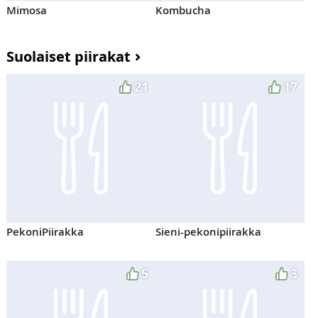
Mimosa
Kombucha
Suolaiset piirakat
21
17
PekoniPiirakka
Sieni-pekonipiirakka
5
3