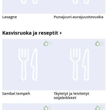
Lasagne
Punajuuri-aurajuustovuoka
Kasvisruoka ja reseptit
4
2
Sambal tempeh
Täytetyt ja leivitetyt
soijaleikkeet
1
7