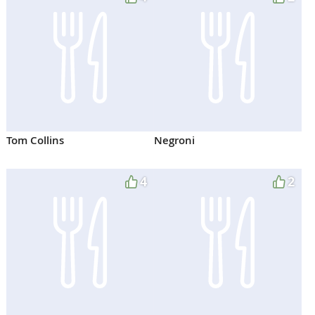
Tom Collins
Negroni
4
2