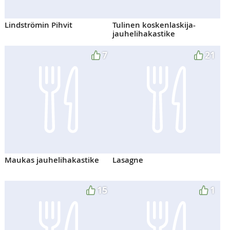
Lindströmin Pihvit
Tulinen koskenlaskija-
jauhelihakastike
7
21
Maukas jauhelihakastike
Lasagne
15
1