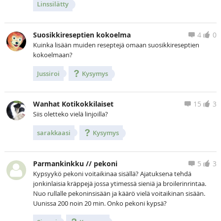
Linssilätty
Suosikkireseptien kokoelma
4
0
Kuinka lisään muiden reseptejä omaan suosikkireseptien
kokoelmaan?
Jussiroi
Kysymys
Wanhat Kotikokkilaiset
15
3
Siis oletteko vielä linjoilla?
sarakkaasi
Kysymys
Parmankinkku // pekoni
5
3
Kypsyykö pekoni voitaikinaa sisällä? Ajatuksena tehdä
jonkinlaisia kräppejä jossa ytimessä sieniä ja broilerinrintaa.
Nuo rullalle pekoninsisään ja käärö vielä voitaikinan sisään.
Uunissa 200 noin 20 min. Onko pekoni kypsä?