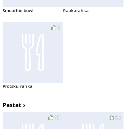
Smoothie bowl
Raakarahka
1
Protsku-rahka
Pastat
18
35