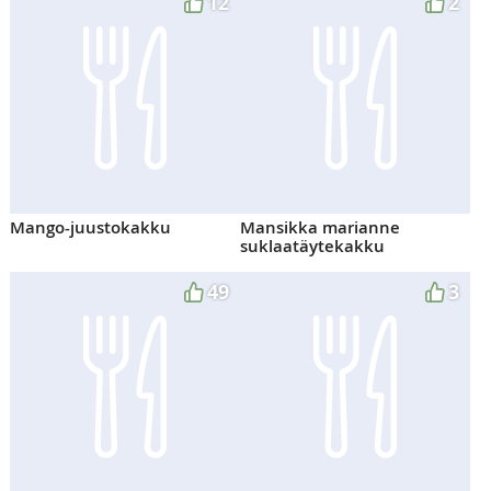
12
2
Mango-juustokakku
Mansikka marianne
suklaatäytekakku
49
3