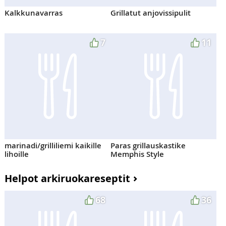
Kalkkunavarras
Grillatut anjovissipulit
7
11
marinadi/grilliliemi kaikille
Paras grillauskastike
lihoille
Memphis Style
Helpot arkiruokareseptit
68
36