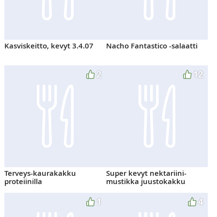
Kasviskeitto, kevyt 3.4.07
Nacho Fantastico -salaatti
2
12
Terveys-kaurakakku
Super kevyt nektariini-
proteiinilla
mustikka juustokakku
1
4