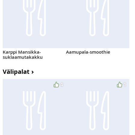
Karppi Mansikka-
Aamupala-smoothie
suklaamutakakku
Välipalat
4
1