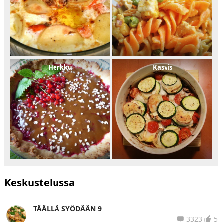
Herkku
Kasvis
Keskustelussa
TÄÄLLÄ SYÖDÄÄN 9
3323
5