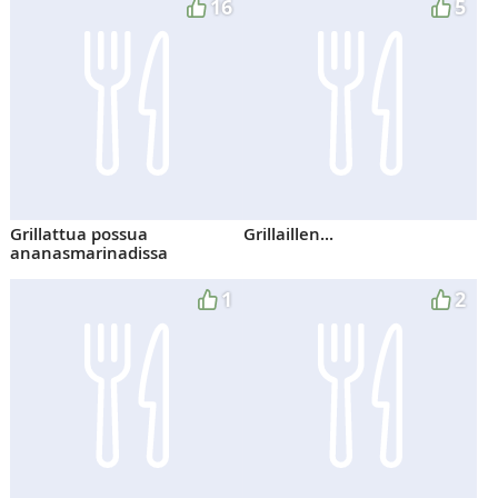
16
5
Grillattua possua
Grillaillen...
ananasmarinadissa
1
2