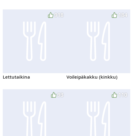
918
184
Lettutaikina
Voileipäkakku (kinkku)
93
110