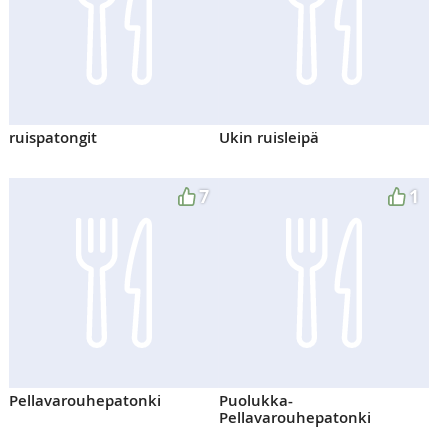
ruispatongit
Ukin ruisleipä
7
1
Pellavarouhepatonki
Puolukka-
Pellavarouhepatonki