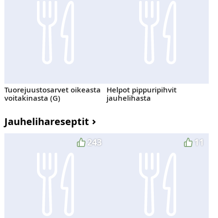
Tuorejuustosarvet oikeasta
Helpot pippuripihvit
voitakinasta (G)
jauhelihasta
Jauhelihareseptit
243
11