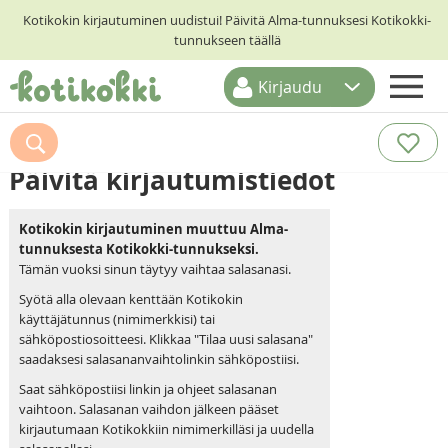
Kotikokin kirjautuminen uudistui! Päivitä Alma-tunnuksesi Kotikokki-
tunnukseen täällä
Kirjaudu
ETUSIVU
RESEPTIHAKU
Päivitä kirjautumistiedot
RUOKATEEMAT
Kotikokin kirjautuminen muuttuu Alma-
KESKUSTELUT
tunnuksesta Kotikokki-tunnukseksi.
Tämän vuoksi sinun täytyy vaihtaa salasanasi.
KOTIKOKIT
Syötä alla olevaan kenttään Kotikokin
käyttäjätunnus (nimimerkkisi) tai
sähköpostiosoitteesi. Klikkaa "Tilaa uusi salasana"
saadaksesi salasananvaihtolinkin sähköpostiisi.
Saat sähköpostiisi linkin ja ohjeet salasanan
vaihtoon. Salasanan vaihdon jälkeen pääset
kirjautumaan Kotikokkiin nimimerkilläsi ja uudella