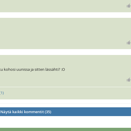
u kohosi uunissa ja sitten lässähti? :O
(
1
)
Näytä kaikki kommentit (35)