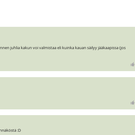
nen juhlia kakun voi valmistaa eli kuinka kauan säilyy jääkaapissa (jos
nnäköstä :D