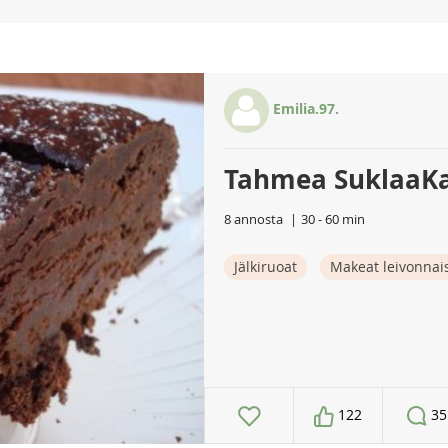
Emilia.97.
Tahmea SuklaaK
8 annosta
30 - 60 min
Jälkiruoat
Makeat leivonnai
122
35