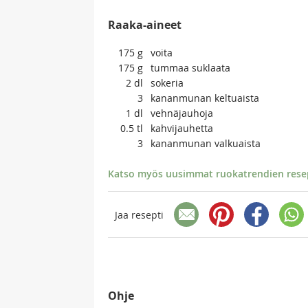
Raaka-aineet
175
g
voita
175
g
tummaa suklaata
2
dl
sokeria
3
kananmunan keltuaista
1
dl
vehnäjauhoja
0.5
tl
kahvijauhetta
3
kananmunan valkuaista
Katso myös uusimmat ruokatrendien resept
Jaa resepti
Ohje