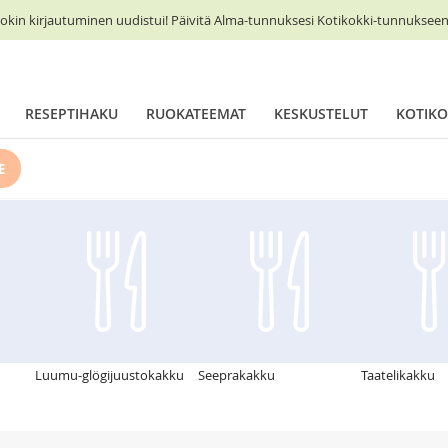
okin kirjautuminen uudistui! Päivitä Alma-tunnuksesi Kotikokki-tunnukseen 
RESEPTIHAKU
RUOKATEEMAT
KESKUSTELUT
KOTIKO
E
Luumu-glögijuustokakku
Seeprakakku
Taatelikakku