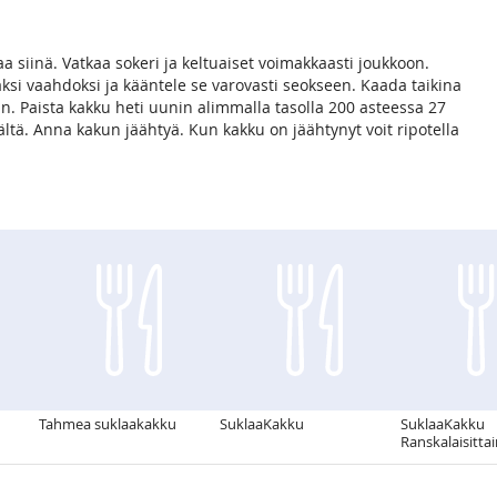
aa siinä. Vatkaa sokeri ja keltuaiset voimakkaasti joukkoon.
aksi vaahdoksi ja kääntele se varovasti seokseen. Kaada taikina
n. Paista kakku heti uunin alimmalla tasolla 200 asteessa 27
ltä. Anna kakun jäähtyä. Kun kakku on jäähtynyt voit ripotella
Tahmea suklaakakku
SuklaaKakku
SuklaaKakku
Ranskalaisitta