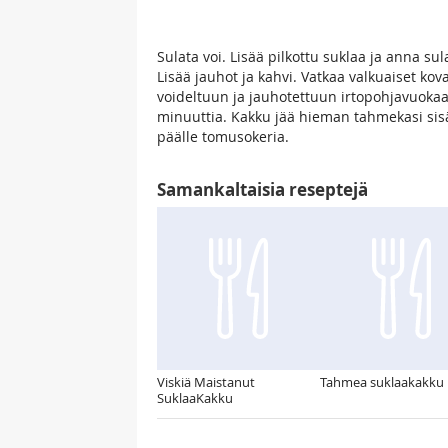
Sulata voi. Lisää pilkottu suklaa ja anna sul
Lisää jauhot ja kahvi. Vatkaa valkuaiset kov
voideltuun ja jauhotettuun irtopohjavuokaa
minuuttia. Kakku jää hieman tahmekasi sisä
päälle tomusokeria.
Samankaltaisia reseptejä
Viskiä Maistanut
Tahmea suklaakakku
SuklaaKakku