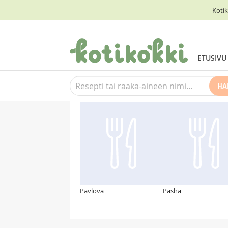
Kotik
ETUSIVU
HA
Suosittelemme myös
Pavlova
Pasha