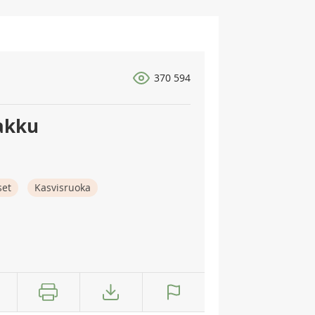
370 594
akku
set
Kasvisruoka