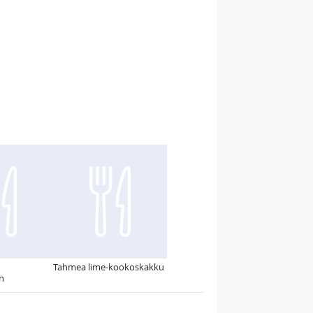
Tahmea lime-kookoskakku
in