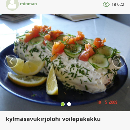
minman
18 022
‹
›
kylmäsavukirjolohi voilepäkakku