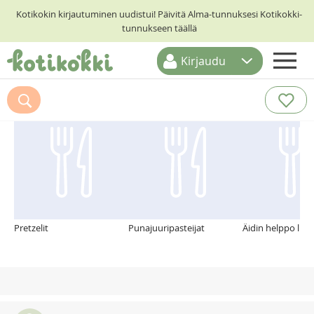
Kotikokin kirjautuminen uudistui! Päivitä Alma-tunnuksesi Kotikokki-
tunnukseen täällä
Kirjaudu
ETUSIVU
Suosittelemme myös
RESEPTIHAKU
RUOKATEEMAT
KESKUSTELUT
KOTIKOKIT
Pretzelit
Punajuuripasteijat
Äidin helppo lih