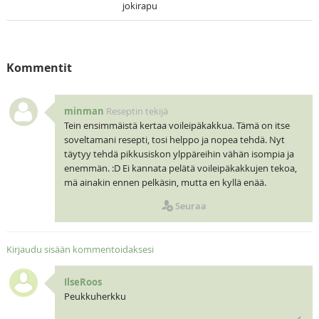
jokirapu
Kommentit
minman
Reseptin tekijä
Tein ensimmäistä kertaa voileipäkakkua. Tämä on itse
soveltamani resepti, tosi helppo ja nopea tehdä. Nyt
täytyy tehdä pikkusiskon ylppäreihin vähän isompia ja
enemmän. :D Ei kannata pelätä voileipäkakkujen tekoa,
mä ainakin ennen pelkäsin, mutta en kyllä enää.
Seuraa
Kirjaudu sisään kommentoidaksesi
IlseRoos
Peukkuherkku