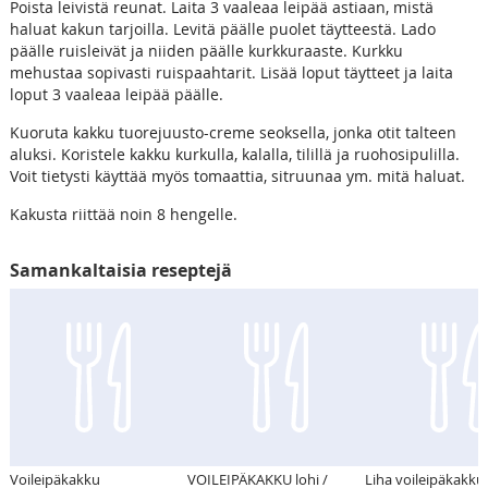
Poista leivistä reunat. Laita 3 vaaleaa leipää astiaan, mistä
haluat kakun tarjoilla. Levitä päälle puolet täytteestä. Lado
päälle ruisleivät ja niiden päälle kurkkuraaste. Kurkku
mehustaa sopivasti ruispaahtarit. Lisää loput täytteet ja laita
loput 3 vaaleaa leipää päälle.
Kuoruta kakku tuorejuusto-creme seoksella, jonka otit talteen
aluksi. Koristele kakku kurkulla, kalalla, tilillä ja ruohosipulilla.
Voit tietysti käyttää myös tomaattia, sitruunaa ym. mitä haluat.
Kakusta riittää noin 8 hengelle.
Samankaltaisia reseptejä
Voileipäkakku
VOILEIPÄKAKKU lohi /
Liha voileipäkakku