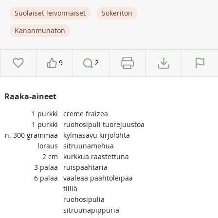
Suolaiset leivonnaiset
Sokeriton
Kananmunaton
9
2
Raaka-aineet
1
purkki
creme fraizea
1
purkki
ruohosipuli tuorejuustoa
n. 300
grammaa
kylmäsavu kirjolohta
loraus
sitruunamehua
2
cm
kurkkua raastettuna
3
palaa
ruispaahtaria
6
palaa
vaaleaa paahtoleipää
tilliä
ruohosipulia
sitruunapippuria