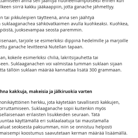
uttamiseen anna sen jäähtyä huoneenlämpöiseksi ennen kun
keen siirrä kakku jääkaappiin, jotta ganache jähmettyy.
en tai pikkuleipien täytteenä, anna sen jäähtyä
a suklaaganachea sähkövatkaimen avulla kuohkeaksi. Kuohkea,
pöistä, juoksevampaa seosta paremmin.
senaan, tarjoile se esimerkiksi dippinä hedelmille ja marjoille
tettu ganache levitteenä Nutellan tapaan.
kokeile esimerkiksi chiliä, lakritsijauhetta tai
een. Suklaaganachen voi valmistaa tumman suklaan sijaan
utta tällöin suklaan määrää kannattaa lisätä 300 grammaan.
na kakkuja, makeisia ja jälkiruokia varten
nikäyttöinen herkku, jota käytetään tavallisesti kakkujen,
kuorruttamiseen. Suklaaganache sopii kuitenkin myös
si sellaisenaan erilaisten lisukkeiden seuraan. Tätä
ntaa käyttämällä eri suklaalaatuja tai maustamalla
luat seoksesta paksumman, niin se onnistuu helposti
kemaisempi koostumus saavutetaan kerman määrää lisäämällä.