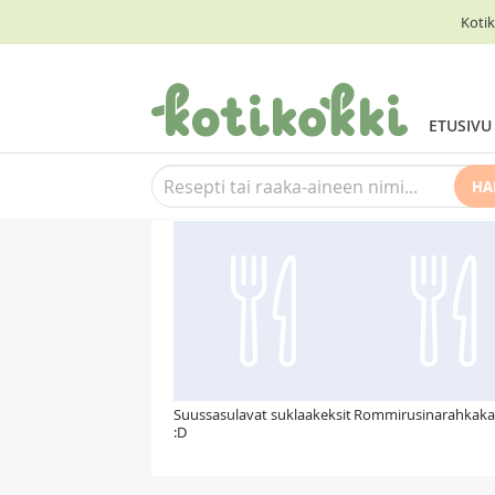
Kotik
ETUSIVU
HA
Suosittelemme myös
Suussasulavat suklaakeksit
Rommirusinarahkak
:D