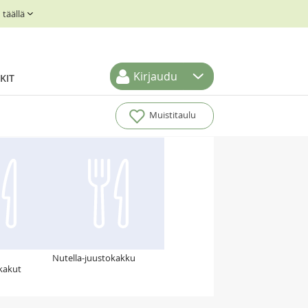
täällä
Kirjaudu
KIT
Muistitaulu
Nutella-juustokakku
kakut