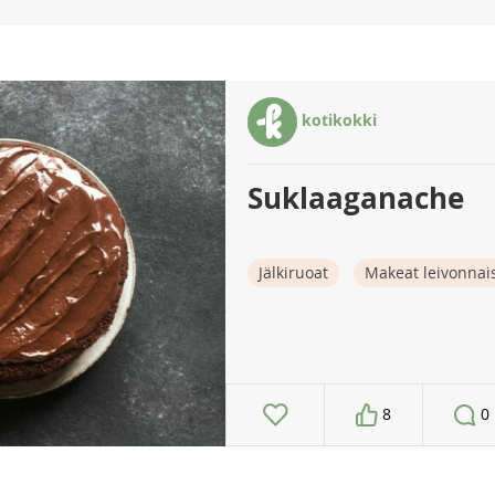
kotikokki
Suklaaganache
Jälkiruoat
Makeat leivonnai
8
0