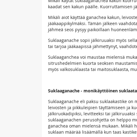
Mikäli käytät suklaaganachea kakun kuorr
kaadat sen kakun päälle. Kuorruttamisen jäl
Mikäli aiot käyttää ganachea kakun, leivost
jääkaappikylmäksi. Tämän jälkeen vaahdot
jähmeä seos pysyy paikoillaan huoneenläm
Suklaaganache sopii jälkiruuaksi myös sellai
tai tarjoa jääkaapissä jähmettynyt, vaahdo
Suklaaganchea voi maustaa mielensä mukaan, 
sitrushedelmien kuorta seoksen maustamis
myös valkosuklaasta tai maitosuklaasta, m
Suklaaganache - monikäyttöinen suklaatah
Suklaaganache eli paksu suklaakastike on mo
leivosten ja pikkuleipien täyttämiseen ja 
jälkiruokadipiksi, levitteeksi tai jälkiruuak
suklaaganachen perusohjetta on helppo muu
ganachea oman mielensä mukaan. Mikäli ha
suklaan määrää lisäämällä kun taas kasti