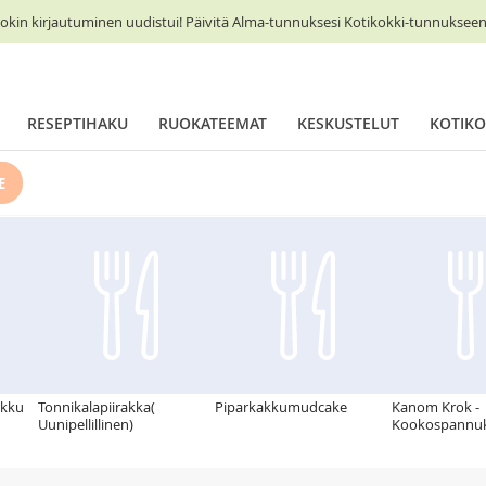
okin kirjautuminen uudistui! Päivitä Alma-tunnuksesi Kotikokki-tunnukseen 
RESEPTIHAKU
RUOKATEEMAT
KESKUSTELUT
KOTIKO
E
akku
Tonnikalapiirakka(
Piparkakkumudcake
Kanom Krok -
Uunipellillinen)
Kookospannu