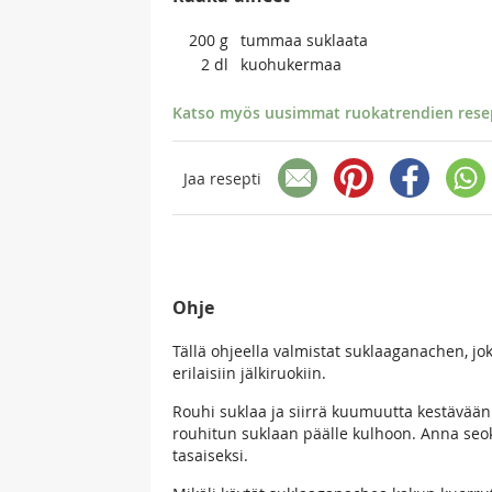
200
g
tummaa suklaata
2
dl
kuohukermaa
Katso myös uusimmat ruokatrendien resept
Jaa resepti
Ohje
Tällä ohjeella valmistat suklaaganachen, jok
erilaisiin jälkiruokiin.
Rouhi suklaa ja siirrä kuumuutta kestävää
rouhitun suklaan päälle kulhoon. Anna seok
tasaiseksi.