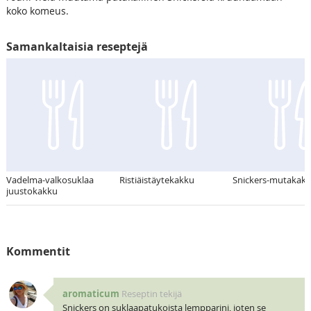
koko komeus.
Samankaltaisia reseptejä
Vadelma-valkosuklaa
Ristiäistäytekakku
Snickers-mutakak
juustokakku
Kommentit
aromaticum
Reseptin tekijä
Snickers on suklaapatukoista lempparini, joten se