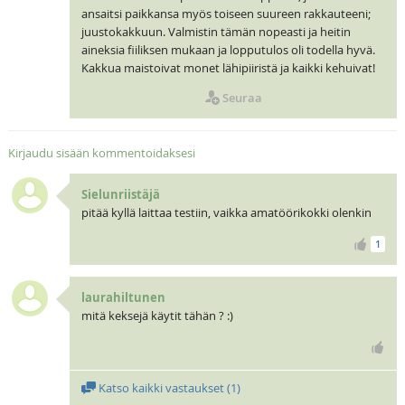
ansaitsi paikkansa myös toiseen suureen rakkauteeni;
juustokakkuun. Valmistin tämän nopeasti ja heitin
aineksia fiiliksen mukaan ja lopputulos oli todella hyvä.
Kakkua maistoivat monet lähipiiristä ja kaikki kehuivat!
Seuraa
Kirjaudu sisään kommentoidaksesi
Sielunriistäjä
pitää kyllä laittaa testiin, vaikka amatöörikokki olenkin
1
laurahiltunen
mitä keksejä käytit tähän ? :)
Katso kaikki vastaukset (
1
)