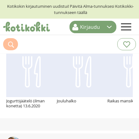
Kotikokin kirjautuminen uudistui! Päivitä Alma-tunnuksesi Kotikokki-
tunnukseen täällä
Kirjaudu
ETUSIVU
Suosittelemme myös
RESEPTIHAKU
RUOKATEEMAT
KESKUSTELUT
KOTIKOKIT
Jogurttijäätelö (ilman
Jouluhalko
Raikas mansikka
konetta) 13.6.2020