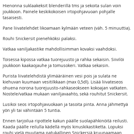
Hienonna suklaakeksit blenderillä tms ja sekoita sulan voin
joukkoon. Painele keskikokoisen irtopohjavuoan pohjalle
tasaisesti.
Pane liivatelehdet likoamaan kylmään veteen (väh. 5 minuuttia).
Rouhi Snickersit pienehköksi palaksi.
Vatkaa vaniljakastike mahdollisimman kovaksi vaahdoksi.
Toisessa kipossa vatkaa tuorejuusto ja rahka sekaisin. Siivilöi
joukkoon kaakaojauhe ja tomusokeri. Vatkaa sekaisin.
Purista liivatelehdistä ylimääräinen vesi pois ja sulata ne
kiehuvan kuumaan vesitilkkaan (max 0,5dl). Lisää liivateseos
ohuena norona tuorejuusto-rahkaseokseen kokoajan vatkaten.
Nostele/vatkaa mukaan vaniljavaahto, sekä rouhitut Snickersit.
Lusikoi seos irtopohjavuokaan ja tasoita pinta. Anna jähmettyä
yön yli tai vähintään 5 tuntia.
Ennen tarjoilua ripottele kakun päälle suolapähkinöitä reilusti.
Kaada päälle reilulla kädellä myös kinuskikastiketta. Lopuksi
rouhi vielä muutama patukallinen Snickersiä kruunaamaan