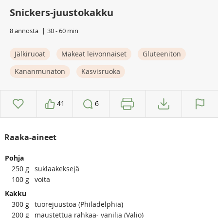
Snickers-juustokakku
8 annosta
30 - 60 min
Jälkiruoat
Makeat leivonnaiset
Gluteeniton
Kananmunaton
Kasvisruoka
41
6
Raaka-aineet
Pohja
250
g
suklaakeksejä
100
g
voita
Kakku
300
g
tuorejuustoa (Philadelphia)
200
g
maustettua rahkaa- vanilja (Valio)