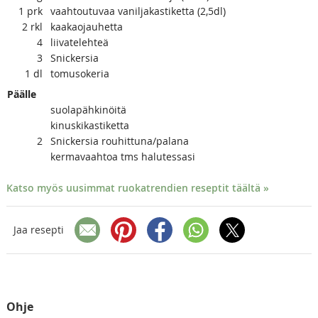
1 prk
vaahtoutuvaa vaniljakastiketta (2,5dl)
2
rkl
kaakaojauhetta
4
liivatelehteä
3
Snickersia
1
dl
tomusokeria
Päälle
suolapähkinöitä
kinuskikastiketta
2
Snickersia rouhittuna/palana
kermavaahtoa tms halutessasi
Katso myös uusimmat ruokatrendien reseptit täältä »
Jaa resepti
Ohje