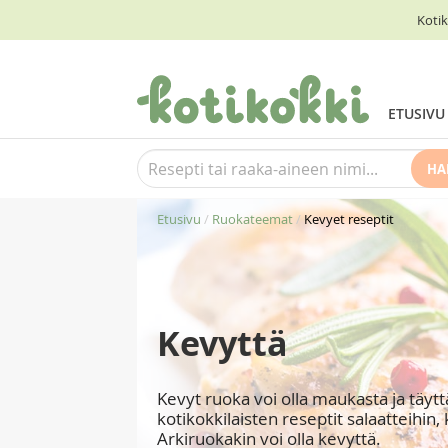
Kotik
ETUSIVU
HA
Etusivu
/
Ruokateemat
/
Kevyet reseptit
Kevyttä
Kevyt ruoka voi olla maukasta ja täyt
kotikokkilaisten reseptit salaatteihin, 
Arkiruokakin voi olla kevyttä.