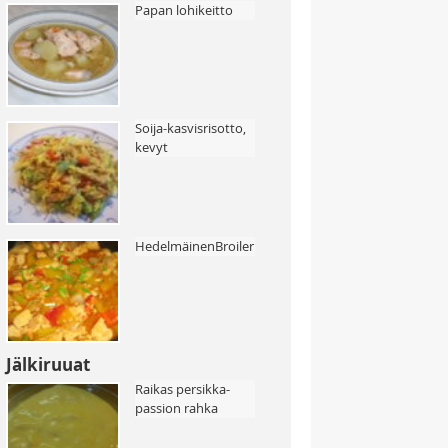
Papan lohikeitto
Soija-kasvisrisotto,
kevyt
HedelmäinenBroileripata
Jälkiruuat
Raikas persikka-
passion rahka