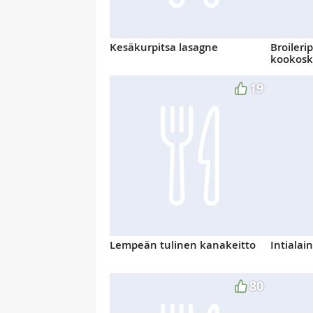
Kesäkurpitsa lasagne
Broileri
kookosk
19
Lempeän tulinen kanakeitto
Intialai
80