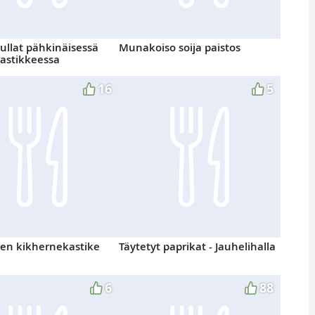
pullat pähkinäisessä
Munakoiso soija paistos
astikkeessa
16
5
nen kikhernekastike
Täytetyt paprikat - Jauhelihalla
6
88