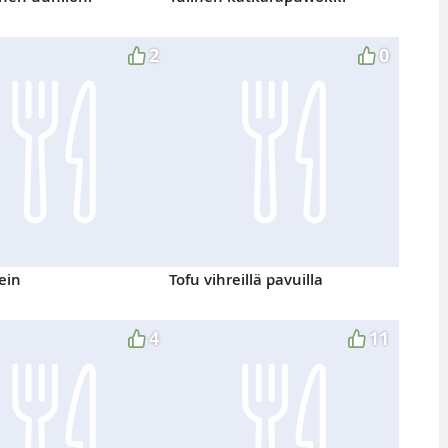
2
0
ein
Tofu vihreillä pavuilla
4
11