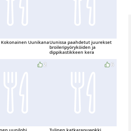
n Kokonainen Uunikana
Uunissa paahdetut juurekset
broileripyöryköiden ja
dippikastikkeen kera
2
6
nen uunilohi
Tulinen katkarapuwokki