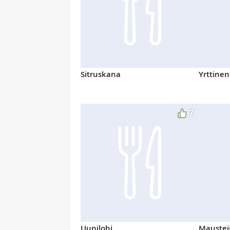
Sitruskana
Yrttine
7
Uunilohi
Maustei