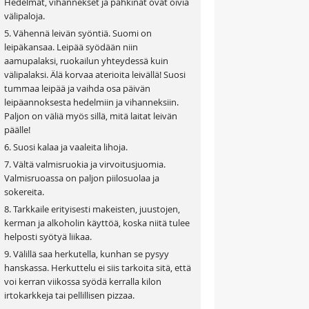
Hedelmät, vihannekset ja pähkinät ovat oivia
välipaloja.
5. Vähennä leivän syöntiä. Suomi on
leipäkansaa. Leipää syödään niin
aamupalaksi, ruokailun yhteydessä kuin
välipalaksi. Älä korvaa aterioita leivällä! Suosi
tummaa leipää ja vaihda osa päivän
leipäannoksesta hedelmiin ja vihanneksiin.
Paljon on väliä myös sillä, mitä laitat leivän
päälle!
6. Suosi kalaa ja vaaleita lihoja.
7. Vältä valmisruokia ja virvoitusjuomia.
Valmisruoassa on paljon piilosuolaa ja
sokereita.
8. Tarkkaile erityisesti makeisten, juustojen,
kerman ja alkoholin käyttöä, koska niitä tulee
helposti syötyä liikaa.
9. Välillä saa herkutella, kunhan se pysyy
hanskassa. Herkuttelu ei siis tarkoita sitä, että
voi kerran viikossa syödä kerralla kilon
irtokarkkeja tai pellillisen pizzaa.