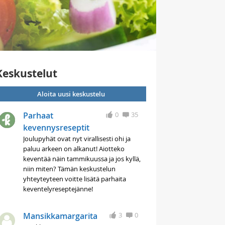
Keskustelut
Aloita uusi keskustelu
Parhaat
0
35
kevennysreseptit
Joulupyhät ovat nyt virallisesti ohi ja
paluu arkeen on alkanut! Aiotteko
keventää näin tammikuussa ja jos kyllä,
niin miten? Tämän keskustelun
yhteyteyteen voitte lisätä parhaita
keventelyreseptejänne!
Mansikkamargarita
3
0