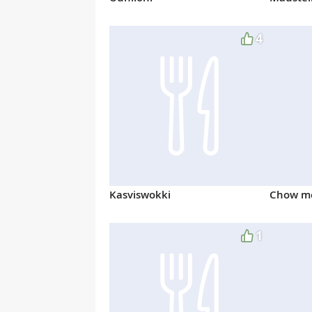
4
Kasviswokki
Chow m
1