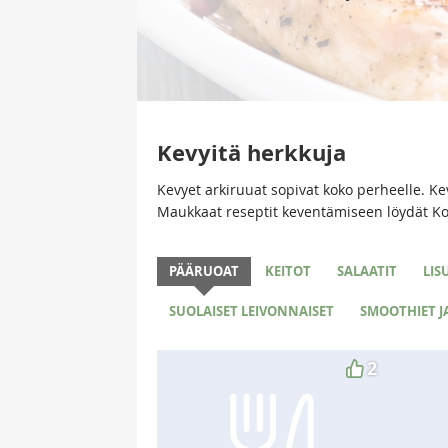
Kevyitä herkkuja
Kevyet arkiruuat sopivat koko perheelle. Kevy
Maukkaat reseptit keventämiseen löydät Kot
PÄÄRUOAT
KEITOT
SALAATIT
LIS
SUOLAISET LEIVONNAISET
SMOOTHIET J
2