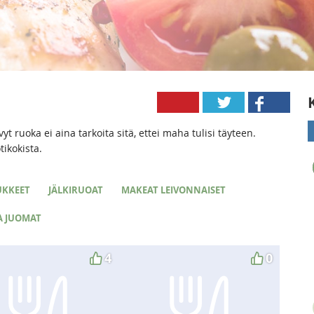
t ruoka ei aina tarkoita sitä, ettei maha tulisi täyteen.
ikokista.
UKKEET
JÄLKIRUOAT
MAKEAT LEIVONNAISET
A JUOMAT
4
0