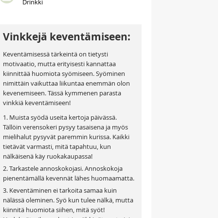
Drinkki
Vinkkejä keventämiseen:
Keventämisessä tärkeintä on tietysti
motivaatio, mutta erityisesti kannattaa
kiinnittää huomiota syömiseen. Syöminen
nimittäin vaikuttaa liikuntaa enemmän olon
kevenemiseen. Tässä kymmenen parasta
vinkkiä keventämiseen!
1. Muista syödä useita kertoja päivässä.
Tällöin verensokeri pysyy tasaisena ja myös
mielihalut pysyvät paremmin kurissa. Kaikki
tietävät varmasti, mitä tapahtuu, kun
nälkäisenä käy ruokakaupassa!
2. Tarkastele annoskokojasi. Annoskokoja
pienentämällä kevennät lähes huomaamatta.
3. Keventäminen ei tarkoita samaa kuin
nälässä oleminen. Syö kun tulee nälkä, mutta
kiinnitä huomiota siihen, mitä syöt!