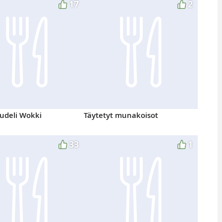
17
2
udeli Wokki
Täytetyt munakoisot
33
1