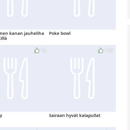
inen kanan jauheliha
Poke bowl
illä
12
116
p
Sairaan hyvät kalapullat