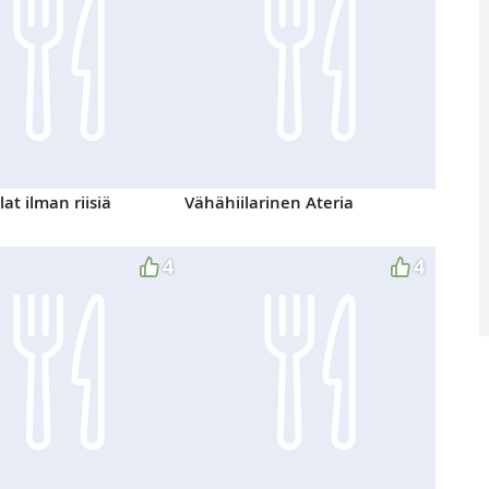
lat ilman riisiä
Vähähiilarinen Ateria
4
4