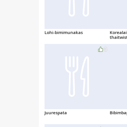
Lohi-bimimunakas
Koreala
thaitwist
3
Juurespata
Bibimba