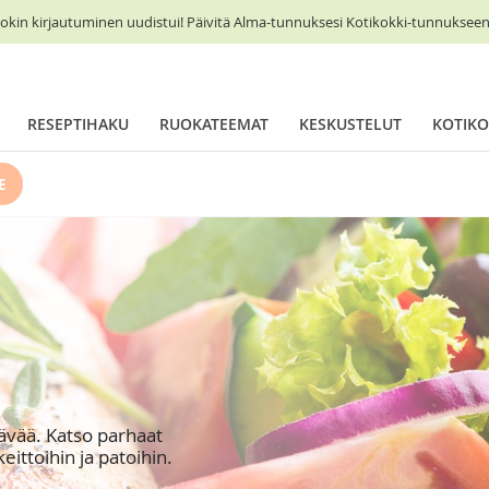
okin kirjautuminen uudistui! Päivitä Alma-tunnuksesi Kotikokki-tunnukseen 
RESEPTIHAKU
RUOKATEEMAT
KESKUSTELUT
KOTIKO
E
tävää. Katso parhaat
keittoihin ja patoihin.