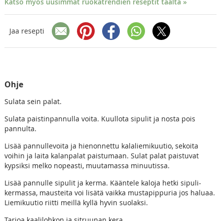
Katso myös uusimmat ruokatrendien reseptit täältä »
Jaa resepti
Ohje
Sulata sein palat.
Sulata paistinpannulla voita. Kuullota sipulit ja nosta pois
pannulta.
Lisää pannullevoita ja hienonnettu kalaliemikuutio, sekoita
voihin ja laita kalanpalat paistumaan. Sulat palat paistuvat
kypsiksi melko nopeasti, muutamassa minuutissa.
Lisää pannulle sipulit ja kerma. Kääntele kaloja hetki sipuli-
kermassa, mausteita voi lisätä vaikka mustapippuria jos haluaa.
Liemikuutio riitti meillä kyllä hyvin suolaksi.
Tarjoa kaalilohkon ja sitruunan kera.