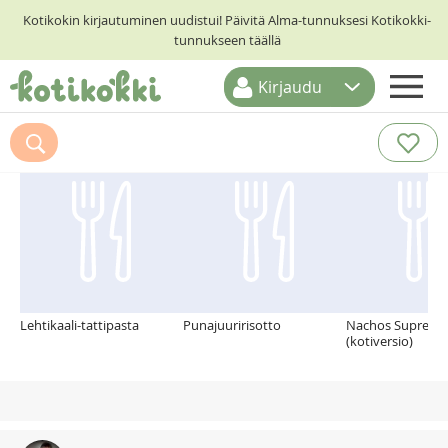
Kotikokin kirjautuminen uudistui! Päivitä Alma-tunnuksesi Kotikokki-
tunnukseen täällä
Kirjaudu
ETUSIVU
Suosittelemme myös
RESEPTIHAKU
RUOKATEEMAT
KESKUSTELUT
KOTIKOKIT
Lehtikaali-tattipasta
Punajuuririsotto
Nachos Supreme
(kotiversio)