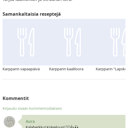
Samankaltaisia reseptejä
Karpparin vapaapäivä
Karpparin kaaliloora
Karpparin "Lapskou
Kommentit
Kirjaudu sisään kommentoidaksesi
Aura
Kalaherkku! Kokeiluun! 🧝‍♀️👍 🎣