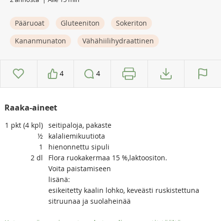
Pääruoat
Gluteeniton
Sokeriton
Kananmunaton
Vähähiilihydraattinen
4
4
Raaka-aineet
1
pkt (4 kpl)
seitipaloja, pakaste
½
kalaliemikuutiota
1
hienonnettu sipuli
2
dl
Flora ruokakermaa 15 %,laktoositon.
Voita paistamiseen
lisänä:
esikeitetty kaalin lohko, keveästi ruskistettuna
sitruunaa ja suolaheinää