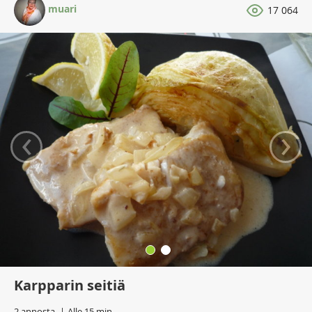
muari
17 064
‹
›
Karpparin seitiä
2 annosta
Alle 15 min