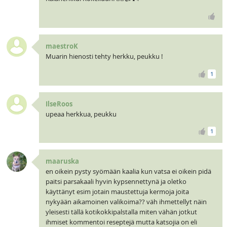
maestroK
Muarin hienosti tehty herkku, peukku !
1
IlseRoos
upeaa herkkua, peukku
1
maaruska
en oikein pysty syömään kaalia kun vatsa ei oikein pidä
paitsi parsakaali hyvin kypsennettynä ja oletko
käyttänyt esim jotain maustettuja kermoja joita
nykyään aikamoinen valikoima?? väh ihmettellyt näin
yleisesti tällä kotikokkipalstalla miten vähän jotkut
ihmiset kommentoi reseptejä mutta katsojia on eli