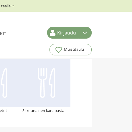
täällä
Kirjaudu
KIT
Muistitaulu
tetut
Sitruunainen kanapasta