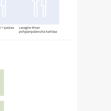
i = pastaa
Lasagne ilman
pohjaanpalanutta kattilaa