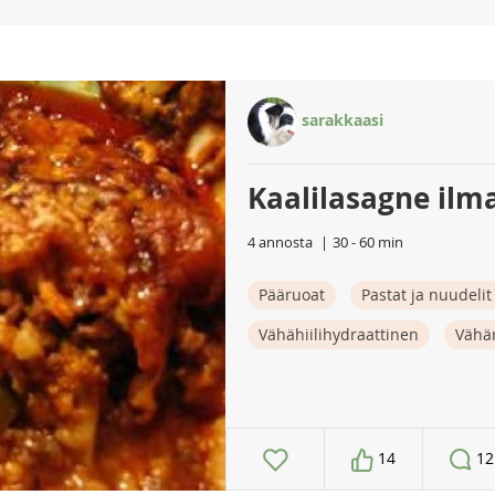
sarakkaasi
Kaalilasagne ilm
4 annosta
30 - 60 min
Pääruoat
Pastat ja nuudelit
Vähähiilihydraattinen
Vähä
14
12