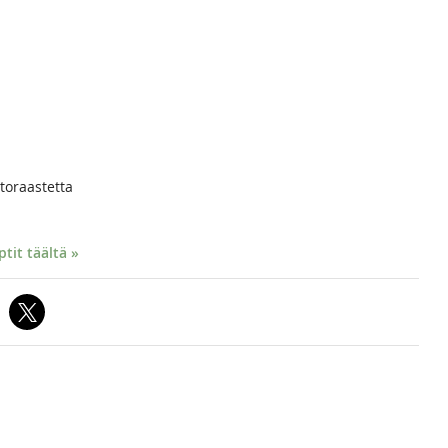
toraastetta
it täältä »