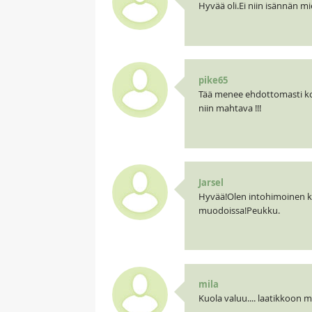
Hyvää oli.Ei niin isännän m
pike65
Tää menee ehdottomasti koke
niin mahtava !!!
Jarsel
Hyvää!Olen intohimoinen kaa
muodoissa!Peukku.
mila
Kuola valuu.... laatikkoon 