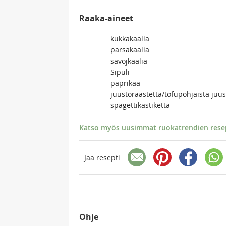
Raaka-aineet
kukkakaalia
parsakaalia
savojkaalia
Sipuli
paprikaa
juustoraastetta/tofupohjaista juus
spagettikastiketta
Katso myös uusimmat ruokatrendien resept
Jaa resepti
Ohje