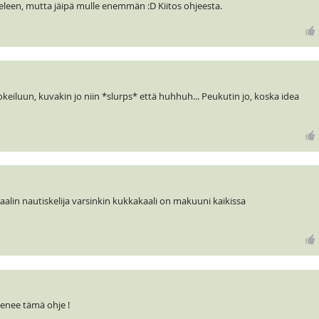
ieleen, mutta jäipä mulle enemmän :D Kiitos ohjeesta.
iluun, kuvakin jo niin *slurps* että huhhuh... Peukutin jo, koska idea
lin nautiskelija varsinkin kukkakaali on makuuni kaikissa
menee tämä ohje !