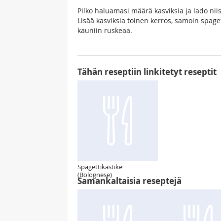
Pilko haluamasi määrä kasviksia ja lado nii
Lisää kasviksia toinen kerros, samoin spage
kauniin ruskeaa.
Tähän reseptiin linkitetyt reseptit
Spagettikastike
(Bolognese)
Samankaltaisia reseptejä