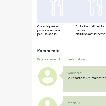
Gnocchi pastaa
Pollo limonello eli ka
parmesaanilla ja
pastaa
papusalaatilla
sitruunakastikkeessa
Kommentit
Kirjaudu sisään kommentoidaksesi
Sensored
Mikä tästä tekee maidott
mario81