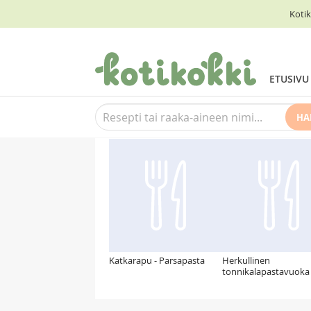
Kotik
ETUSIVU
HA
Suosittelemme myös
Katkarapu - Parsapasta
Herkullinen
tonnikalapastavuoka