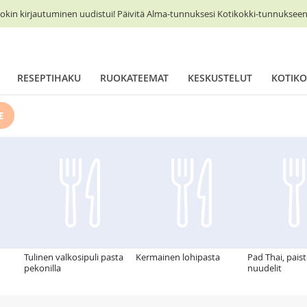
okin kirjautuminen uudistui! Päivitä Alma-tunnuksesi Kotikokki-tunnukseen 
RESEPTIHAKU
RUOKATEEMAT
KESKUSTELUT
KOTIKO
E
Tulinen valkosipuli pasta
Kermainen lohipasta
Pad Thai, pais
pekonilla
nuudelit