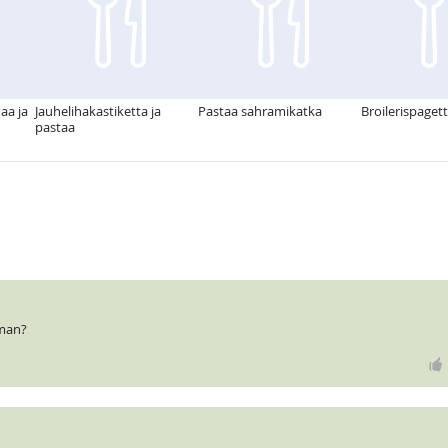
naa ja
Jauhelihakastiketta ja
Pastaa sahramikatka
Broilerispagett
pastaa
oman?