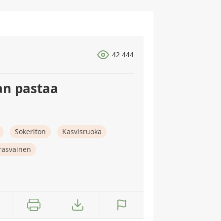
42 444
an pastaa
Sokeriton
Kasvisruoka
rasvainen