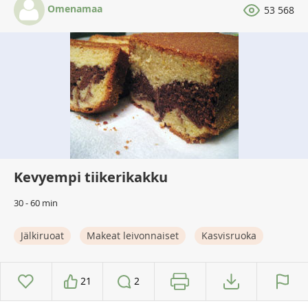
Omenamaa
53 568
Kevyempi tiikerikakku
30 - 60 min
Jälkiruoat
Makeat leivonnaiset
Kasvisruoka
21
2