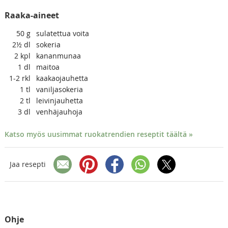
Raaka-aineet
50
g
sulatettua voita
2½
dl
sokeria
2
kpl
kananmunaa
1
dl
maitoa
1-2
rkl
kaakaojauhetta
1
tl
vaniljasokeria
2
tl
leivinjauhetta
3
dl
venhäjauhoja
Katso myös uusimmat ruokatrendien reseptit täältä »
Jaa resepti
Ohje