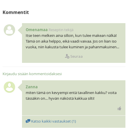
Kommentit
Omenamaa
Reseptin tekijä
Itse teen melkein aina silloin, kun tulee makean nälkä!
Tämä on aika helppo, eikä vaadi vaivaa. Jos on liian iso
vuoka, niin kakusta tulee kuminen ja pahanmakuinen...
Seuraa
Kirjaudu sisään kommentoidaksesi
Zanna
miten tämä on kevyempi entä tavallinen kakku? voita
tässäkin on... hyvän näköstä kakkua silti!
Katso kaikki vastaukset (
1
)