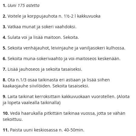
1.
Uuni 175 astetta
2.
Voitele ja korppujauhota n. 1½-2 l kakkuvuoka
3.
Vatkaa munat ja sokeri vaahdoksi.
4.
Sulata voi ja lisää maitoon. Sekoita.
5.
Sekoita venhäjauhot, leivinjauhe ja vaniljasokeri kulhossa.
6.
Sekoita muna-sokerivaahto ja voi-maitoseos keskenään.
7.
Lisää jauhoseos ja sekoita tasaiseksi.
8.
Ota n.1/3 osaa taikinasta eri astiaan ja lisää siihen
kaakaojauhe siivilöiden. Sekoita tasaiseksi.
9.
Laita taikinat kerroksittain kakkuvuokaan vuorotellen. (Aloita
ja lopeta vaalealla taikinalla)
10.
Vedä haarukalla pitkittäin taikinaa vuossa, jotta se vähän
sekoittuu.
11.
Paista uuni keskiosassa n. 40-50min.