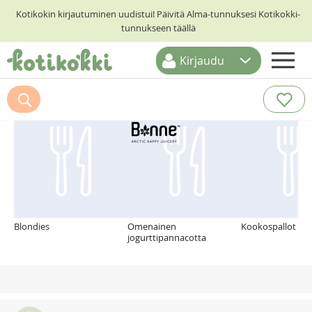
Kotikokin kirjautuminen uudistui! Päivitä Alma-tunnuksesi Kotikokki-
tunnukseen täällä
Kirjaudu
ETUSIVU
Suosittelemme myös
RESEPTIHAKU
RUOKATEEMAT
KESKUSTELUT
KOTIKOKIT
Blondies
Omenainen
Kookospallot
jogurttipannacotta