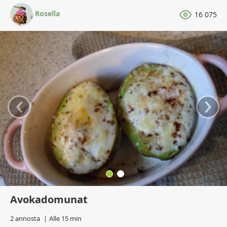
Rosella
16 075
‹
›
Avokadomunat
2 annosta
Alle 15 min