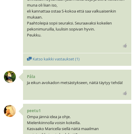
muna oli liian iso,
eli kannattaa ostaa S-kokoa että saa valkuaisenkin
mukaan.
Paahtoleipä sopii seuraksi. Seuraavaksi kokeilen
pekonimuruilla, luulisin sopivan hyvin.
Peukku.
Katso kaikki vastaukset (
1
)
Påla
Ja eikun avokadon metsästykseen, näitä täytyy tehdä!
peetu1
Ompa jännä idea ja ohje.
Mielenkiinnolla voisin kokeilla.
Kasvaako Maricella siellä näitä maailman