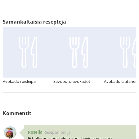
Samankaltaisia reseptejä
Avokado ruisleipä
Savuporo-avokadot
Avokado lautanen
Kommentit
Rosella
Reseptin tekijä
Ei hullumpi yhdistelma, sopii hyvin aamiaiseksi.