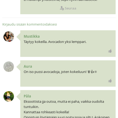
Seuraa
Kirjaudu sisään kommentoidaksesi
Mustikka
Täytyy kokeilla. Avocadon yksi lemppari.
Aura
On iso pussi avocadoja, joten kokeiluun! 🧚👍🔆
Påla
Eksoottista jja outoa, mutta ei paha, vaikka oudolta
tuntuikin.
Kannattaa rohkeasti kokeilla!
Onnistuin löytämään juuri noita isoja ja silti L-kokoinen