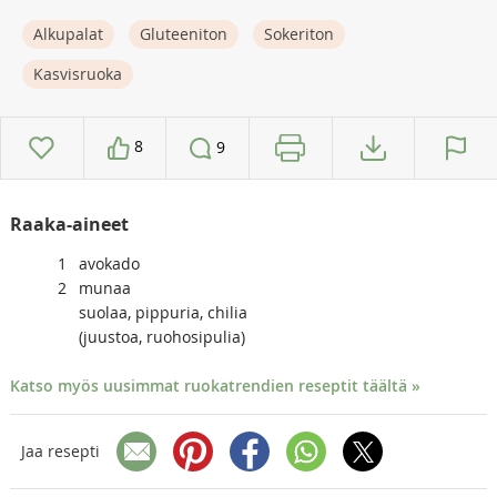
Alkupalat
Gluteeniton
Sokeriton
Kasvisruoka
8
9
Raaka-aineet
1
avokado
2
munaa
suolaa, pippuria, chilia
(juustoa, ruohosipulia)
Katso myös uusimmat ruokatrendien reseptit täältä »
Jaa resepti