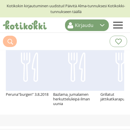
Kotikokin kirjautuminen uudistui! Päivitä Alma-tunnuksesi Kotikokki-
tunnukseen täällä
Kirjaudu
ETUSIVU
Suosittelemme myös
RESEPTIHAKU
RUOKATEEMAT
KESKUSTELUT
KOTIKOKIT
Peruna"burgeri" 3.8.2018
Bazlama, jumalainen
Grillatut
herkutteluleipä ilman
jättikatkarapuva
uunia