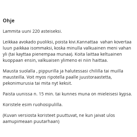
Ohje
Lammita uuni 220 asteiseksi.
Leikkaa avokado puoliksi, poista kivi.Kannattaa vahan kovertaa
luun paikkaa isommaksi, koska minulla valkuainen meni vahan
yli (tai kayttaa pienempaa munaa). Koita laittaa keltuainen
kuoppaan ensin, valkuaisen ylimeno ei niin haittaa.
Mausta suolalla , pippurilla ja halutessasi chililla tai muilla
mausteilla. Voit myos ripotella paalle juustoraastetta,
pekonimurusia tai mita nyt keksit.
Paista uunissa n. 15 min. tai kunnes muna on mieleisesi kypsa.
Koristele esim ruohosipulilla.
(Kuvan versiosta koristeet puuttuvat, ne kun jaivat ulos
aamupimeaan puutarhaan)