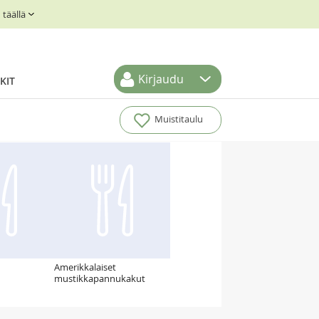
täällä
Kirjaudu
KIT
Muistitaulu
Amerikkalaiset
mustikkapannukakut