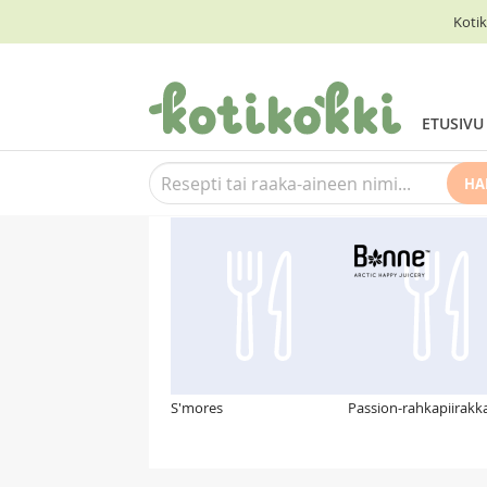
Kotik
ETUSIVU
HA
Suosittelemme myös
S'mores
Passion-rahkapiirakk