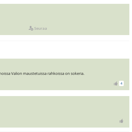
Seuraa
 noissa Valion maustetuissa rahkoissa on sokeria.
4