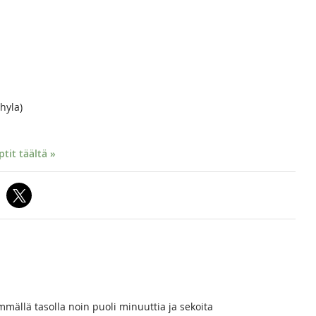
hyla)
it täältä »
mällä tasolla noin puoli minuuttia ja sekoita