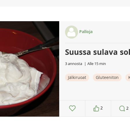
Palloja
Suussa sulava so
3 annosta
Alle 15 min
Jälkiruoat
Gluteeniton
2
2