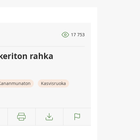
17 753
keriton rahka
Kananmunaton
Kasvisruoka