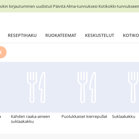
okin kirjautuminen uudistui! Päivitä Alma-tunnuksesi Kotikokki-tunnukseen 
RESEPTIHAKU
RUOKATEEMAT
KESKUSTELUT
KOTIKO
E
a
Kahden raaka-aineen
Puolukkaiset kierrepullat
Suklaakakku
suklaakakku