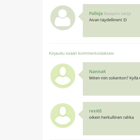
Palloja
Reseptin tekijä
Aivan täydellinen! :D
Kirjaudu sisään kommentoidaksesi
NannaK
Miten niin sokeriton? Kyllä
rexi65
oikein herkullinen rahka