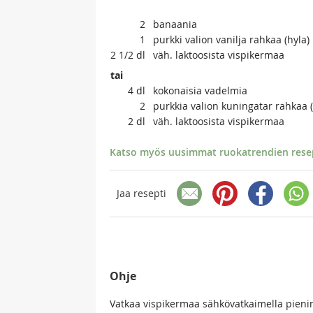
2
banaania
1
purkki valion vanilja rahkaa (hyla)
2 1/2 dl
väh. laktoosista vispikermaa
tai
4 dl
kokonaisia vadelmia
2
purkkia valion kuningatar rahkaa (
2 dl
väh. laktoosista vispikermaa
Katso myös uusimmat ruokatrendien resept
Jaa resepti
Ohje
Vatkaa vispikermaa sähkövatkaimella pienim