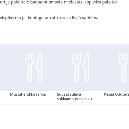
ri ja paloittele banaanit omasta mielestäsi sopiviksi paloiksi
 vispikerma ja kuningatar rahka sekä lisää vadelmat
Mustaherukka rahka
Suussa sulava
Kesää Odotelle
suklaamoussekakku