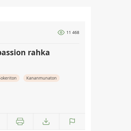
11 468
passion rahka
Sokeriton
Kananmunaton