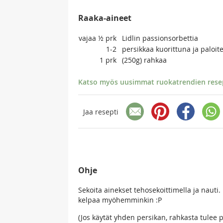
Raaka-aineet
vajaa ½
prk
Lidlin passionsorbettia
1-2
persikkaa kuorittuna ja paloit
1
prk
(250g) rahkaa
Katso myös uusimmat ruokatrendien resept
Jaa resepti
Ohje
Sekoita ainekset tehosekoittimella ja nauti
kelpaa myöhemminkin :P
(Jos käytät yhden persikan, rahkasta tulee