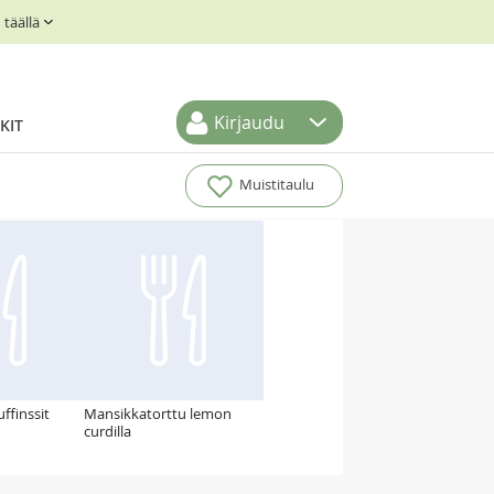
täällä
Kirjaudu
KIT
Muistitaulu
ffinssit
Mansikkatorttu lemon
curdilla