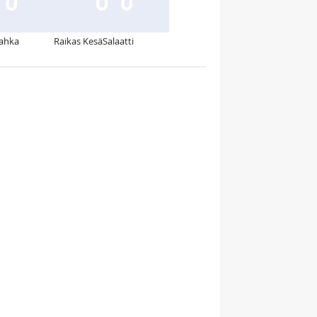
rahka
Raikas KesäSalaatti