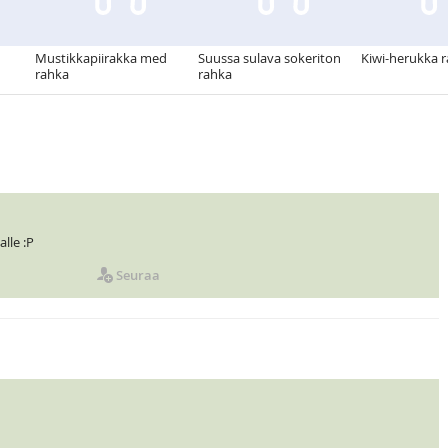
Mustikkapiirakka med
Suussa sulava sokeriton
Kiwi-herukka 
rahka
rahka
alle :P
Seuraa