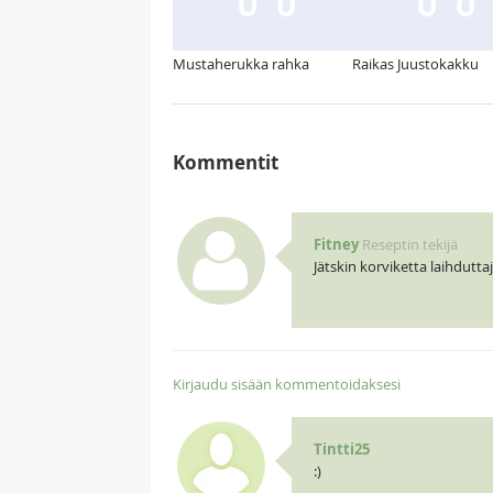
Mustaherukka rahka
Raikas Juustokakku
Kommentit
Fitney
Reseptin tekijä
Jätskin korviketta laihduttaj
Kirjaudu sisään kommentoidaksesi
Tintti25
:)