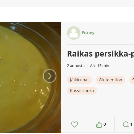
Fitney
Raikas persikka-
2 annosta
Alle 15 min
›
Jälkiruoat
Gluteeniton
Kasvisruoka
0
1