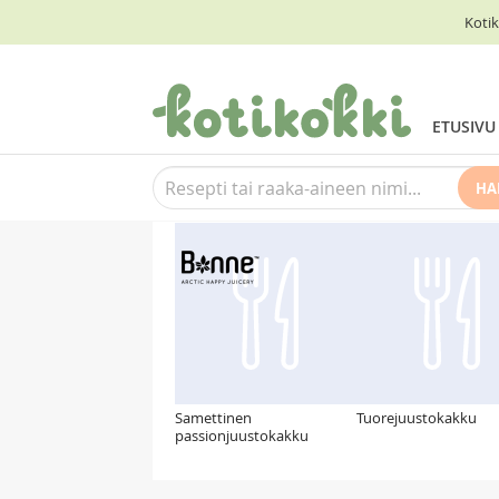
Kotik
ETUSIVU
HA
Suosittelemme myös
Samettinen
Tuorejuustokakku
passionjuustokakku