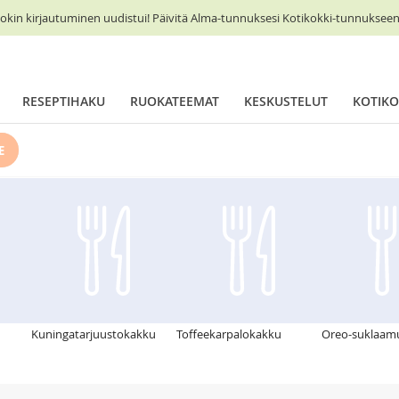
okin kirjautuminen uudistui! Päivitä Alma-tunnuksesi Kotikokki-tunnukseen 
RESEPTIHAKU
RUOKATEEMAT
KESKUSTELUT
KOTIKO
E
Kuningatarjuustokakku
Toffeekarpalokakku
Oreo-suklaamu