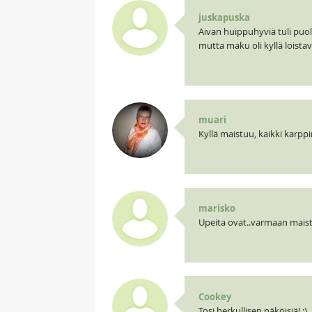
juskapuska
Aivan huippuhyviä tuli puolu
mutta maku oli kyllä loistava
muari
Kyllä maistuu, kaikki karppi
marisko
Upeita ovat..varmaan maistui
Cookey
Tosi herkullisen näköisiä! :)