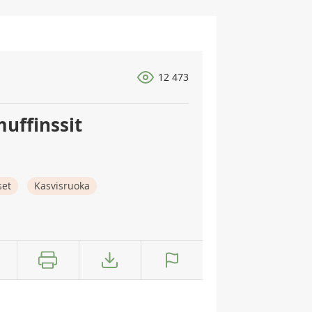
12 473
uffinssit
set
Kasvisruoka