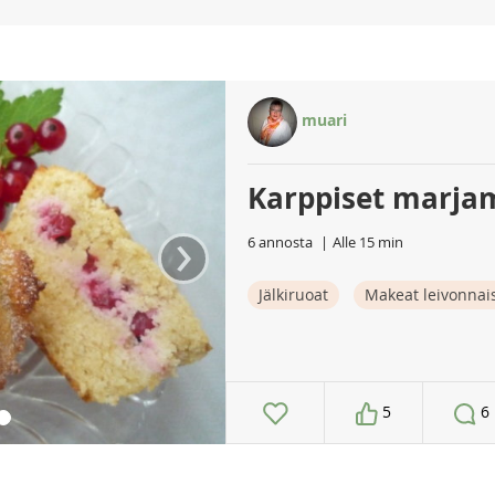
muari
Karppiset marjam
›
6 annosta
Alle 15 min
Jälkiruoat
Makeat leivonnai
5
6