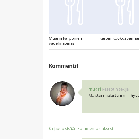
Muarin karppinen
Karpin Kookospannar
vadelmapiiras
Kommentit
muari
Reseptin tekijä
Maistui mielestäni niin hyvä
Kirjaudu sisään kommentoidaksesi