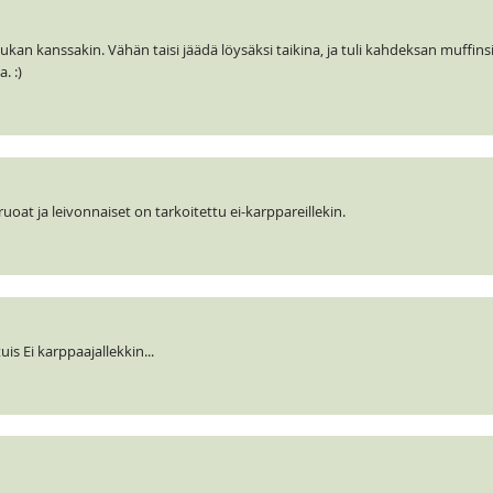
kan kanssakin. Vähän taisi jäädä löysäksi taikina, ja tuli kahdeksan muffinsi
. :)
ruoat ja leivonnaiset on tarkoitettu ei-karppareillekin.
s Ei karppaajallekkin...