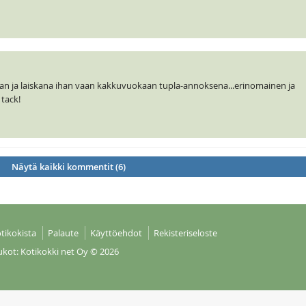
aan ja laiskana ihan vaan kakkuvuokaan tupla-annoksena...erinomainen ja
tack!
Näytä kaikki kommentit (6)
tikokista
Palaute
Käyttöehdot
Rekisteriseloste
ukot: Kotikokki net Oy
© 2026