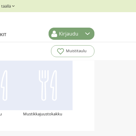
täällä
Kirjaudu
KIT
Muistitaulu
u
Mustikkajuustokakku