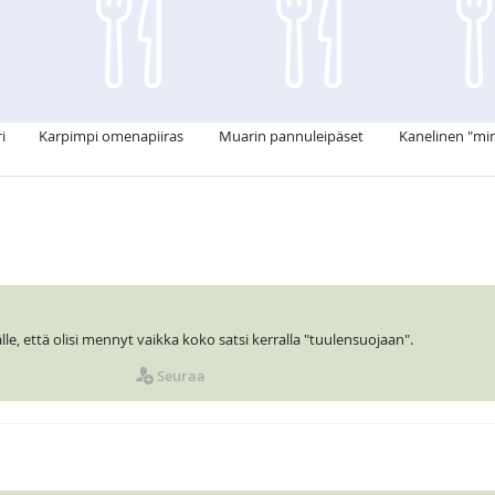
i
Karpimpi omenapiiras
Muarin pannuleipäset
Kanelinen "min
lle, että olisi mennyt vaikka koko satsi kerralla "tuulensuojaan".
Seuraa