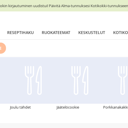
okin kirjautuminen uudistui! Päivitä Alma-tunnuksesi Kotikokki-tunnukseen 
RESEPTIHAKU
RUOKATEEMAT
KESKUSTELUT
KOTIKO
E
Joulu tähdet
Jäätelöcookie
Porkkanakakk