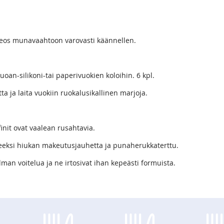
 seos munavaahtoon varovasti käännellen.
uoan-silikoni-tai paperivuokien koloihin. 6 kpl.
a ja laita vuokiin ruokalusikallinen marjoja.
init ovat vaalean rusahtavia.
steeksi hiukan makeutusjauhetta ja punaherukkaterttu.
ilman voitelua ja ne irtosivat ihan kepeästi formuista.