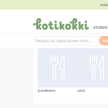
Kotik
ETUSIVU
HA
Suosittelemme myös
JouluBoston
Letut