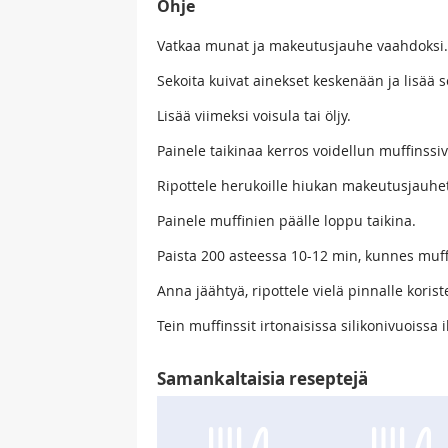
Ohje
Vatkaa munat ja makeutusjauhe vaahdoksi.
Sekoita kuivat ainekset keskenään ja lisää
Lisää viimeksi voisula tai öljy.
Painele taikinaa kerros voidellun muffinssiv
Ripottele herukoille hiukan makeutusjauhett
Painele muffinien päälle loppu taikina.
Paista 200 asteessa 10-12 min, kunnes muff
Anna jäähtyä, ripottele vielä pinnalle kori
Tein muffinssit irtonaisissa silikonivuoissa 
Samankaltaisia reseptejä