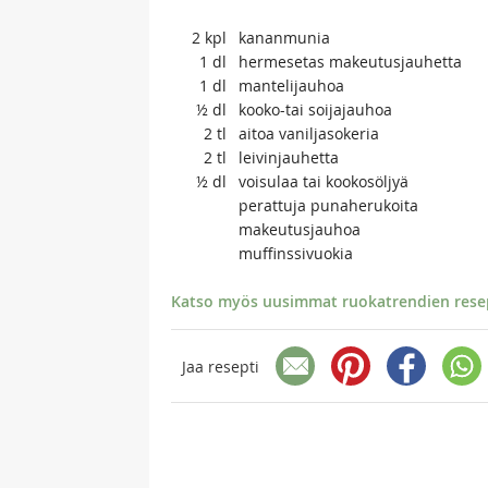
2
kpl
kananmunia
1
dl
hermesetas makeutusjauhetta
1
dl
mantelijauhoa
½
dl
kooko-tai soijajauhoa
2
tl
aitoa vaniljasokeria
2
tl
leivinjauhetta
½
dl
voisulaa tai kookosöljyä
perattuja punaherukoita
makeutusjauhoa
muffinssivuokia
Katso myös uusimmat ruokatrendien resept
Jaa resepti