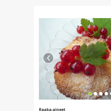
‹
Raaka-aineet