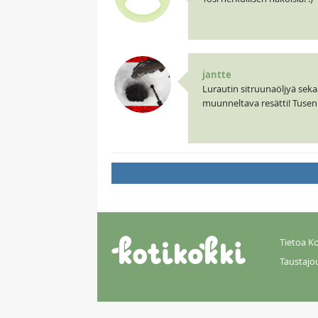
jantte
Lurautin sitruunaöljyä sek
muunneltava resätti! Tusen 
Tietoa Ko
Taustajo