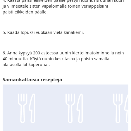
4. Raasta paistileikkeiden päälle pestyn luomusitruunan kuori
ja viimeistele sitten viipaloimalla toinen veriappelsiini
paistileikkeiden päälle.
5. Kaada lopuksi vuokaan vielä kanaliemi.
6. Anna kypsyä 200 asteessa uunin kiertoilmatoiminnolla noin
40 minuuttia. Käytä uunin keskitasoa ja paista samalla
alatasolla lohkoperunat.
Samankaltaisia reseptejä