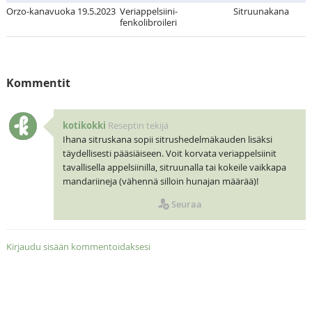
Orzo-kanavuoka 19.5.2023
Veriappelsiini-
Sitruunakana
fenkolibroileri
Kommentit
kotikokki
Reseptin tekijä
Ihana sitruskana sopii sitrushedelmäkauden lisäksi
täydellisesti pääsiäiseen. Voit korvata veriappelsiinit
tavallisella appelsiinilla, sitruunalla tai kokeile vaikkapa
mandariineja (vähennä silloin hunajan määrää)!
Seuraa
Kirjaudu sisään kommentoidaksesi