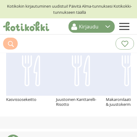
Kotikokin kirjautuminen uudistui! Päivitä Alma-tunnuksesi Kotikokki-
tunnukseen täällä
Kirjaudu
ETUSIVU
Suosittelemme myös
RESEPTIHAKU
RUOKATEEMAT
KESKUSTELUT
KOTIKOKIT
Kasvissosekeitto
Juustoinen Kanttarelli-
Makaronilaatikko
Risotto
& juustokermalla