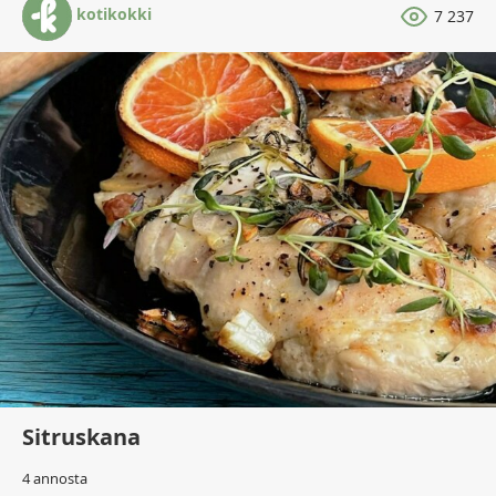
kotikokki
7 237
Sitruskana
4 annosta