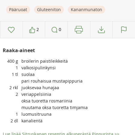
Pääruoat
Gluteeniton
Kananmunaton
2
0
Raaka-aineet
400
g
broilerin paistileikkeitä
1
valkosipulinkynsi
1
tl
suolaa
pari rouhaisua mustapippuria
2
rkl
juoksevaa hunajaa
2
veriappelsiinia
oksa tuoretta rosmariinia
muutama oksa tuoretta timjamia
1
luomusitruuna
2
dl
kanalientä
Lue lisää Sitruskanan reseptin alkuperästä Pippurista >>