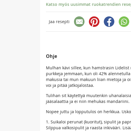
Katso myös uusimmat ruokatrendien resept
Jaa resepti
Ohje
Mulhan kävi sillee, kun hamstrasin Lidelist n
purkkeja jemmaan, kun oli 42% alennetulla
makusia tai mun makuun liian mietoja ja oik
voi ja pitää jatkojalostaa.
Tulihan sit käytettyä muutenkin uhanalaisia
jääsalaattia ja ei niin mehukas mandariini.
Nopee juttu ja lopputulos on herkkua. Usko po
1. Suikaloi perunat (kuoritut), sipulit ja pap
Silppua valkosipulit ja raasta inkivääri. Li