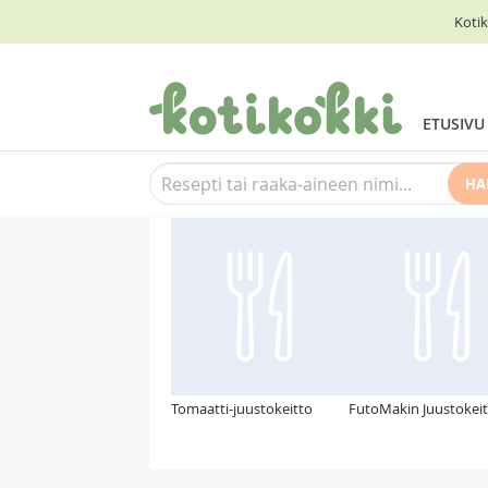
Kotik
ETUSIVU
HA
Suosittelemme myös
Tomaatti-juustokeitto
FutoMakin Juustokei