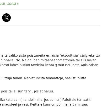
it täältä »
äitä valikoisista poistuneita erilaisia "eksoottisia" säilykekeitto
 hinnalla. No. Ne on ihan mitäänsanomattomia tai siis hyvän
eesti lähes purkin täydeltä lientä ;) mut nou hätä kaikkeahan
 juttuja tähän. Nahistuneita tomaatteja, haalistunutta
is tai ei sun tarvii, jos et haluu.
rika kattilaan (mandoliinilla, jos sull on) Palottele tomaatit.
sää mausteet ja vesi. Keittele kunnon pöhinällä 5 minsaa.