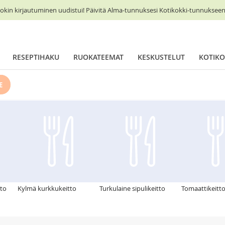
okin kirjautuminen uudistui! Päivitä Alma-tunnuksesi Kotikokki-tunnukseen 
RESEPTIHAKU
RUOKATEEMAT
KESKUSTELUT
KOTIKO
E
tto
Kylmä kurkkukeitto
Turkulaine sipulikeitto
Tomaattikeitt