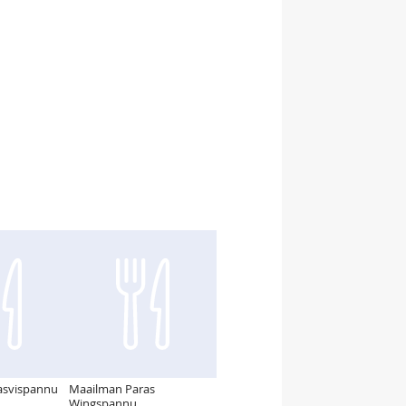
asvispannu
Maailman Paras
Wingspannu