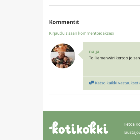
Kommentit
Kirjaudu sisään kommentoidaksesi
naija
Toi liemenväri kertoo jo se
Katso kaikki vastaukset 
Tietoa Ko
Taustajo