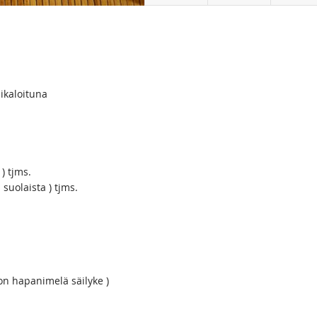
uikaloituna
) tjms.
suolaista ) tjms.
e on hapanimelä säilyke )