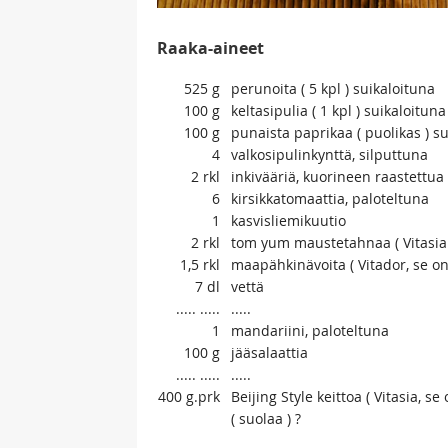
Raaka-aineet
525
g
perunoita ( 5 kpl ) suikaloituna
100
g
keltasipulia ( 1 kpl ) suikaloituna
100
g
punaista paprikaa ( puolikas ) s
4
valkosipulinkynttä, silputtuna
2
rkl
inkivääriä, kuorineen raastettua
6
kirsikkatomaattia, paloteltuna
1
kasvisliemikuutio
2
rkl
tom yum maustetahnaa ( Vitasia 
1,5
rkl
maapähkinävoita ( Vitador, se on 
7
dl
vettä
.....
.....
.....
1
mandariini, paloteltuna
100
g
jääsalaattia
.....
.....
.....
400
g.prk
Beijing Style keittoa ( Vitasia, s
( suolaa ) ?