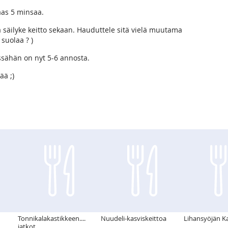
taas 5 minsaa.
 säilyke keitto sekaan. Hauduttele sitä vielä muutama
 suolaa ? )
ssähän on nyt 5-6 annosta.
ää ;)
Tonnikalakastikkeen....
Nuudeli-kasviskeittoa
Lihansyöjän K
jatkot