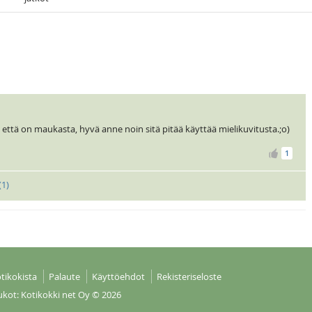
n että on maukasta, hyvä anne noin sitä pitää käyttää mielikuvitusta.;o)
1
(
1
)
tikokista
Palaute
Käyttöehdot
Rekisteriseloste
ukot: Kotikokki net Oy
© 2026