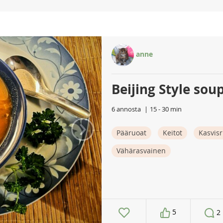
anne
Beijing Style sou
6 annosta
15 - 30 min
›
Pääruoat
Keitot
Kasvis
Vähärasvainen
5
2