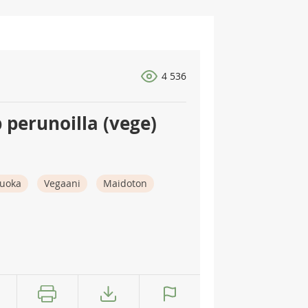
4 536
p perunoilla (vege)
ruoka
Vegaani
Maidoton