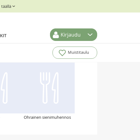
täällä
Kirjaudu
KIT
Muistitaulu
o
Ohrainen sienimuhennos