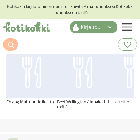
Kotikokin kirjautuminen uudistui! Päivitä Alma-tunnuksesi Kotikokki-
tunnukseen täällä
Kirjaudu
ETUSIVU
Suosittelemme myös
RESEPTIHAKU
RUOKATEEMAT
KESKUSTELUT
KOTIKOKIT
Chiang Mai -nuudelikeitto
Beef Wellington / Inbakad
Linssikeitto
oxfilé