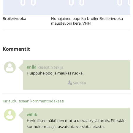
Broilerivuoka
Hunajainen paprika-broileri
Broilerivuoka
maustevoin kera, VHH
Kommentit
enila
Reseptin tekijä
Huippuhelppo ja maukas ruoka.
Seuraa
Kirjaudu sisään kommentoidaksesi
willik
Herkullisen näköinen mutta rasvaa kyllä tarttis. Eli lisään
kuohukermaa ja rasvaisinta versiota fetasta.