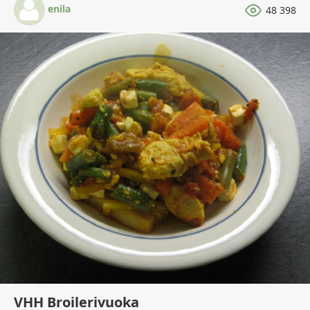
enila
48 398
VHH Broilerivuoka