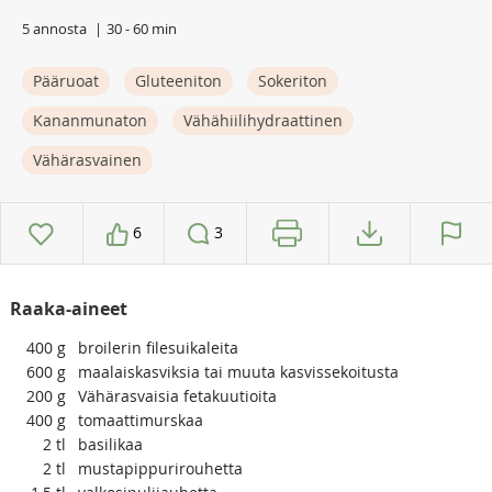
5 annosta
30 - 60 min
Pääruoat
Gluteeniton
Sokeriton
Kananmunaton
Vähähiilihydraattinen
Vähärasvainen
6
3
Raaka-aineet
400
g
broilerin filesuikaleita
600
g
maalaiskasviksia tai muuta kasvissekoitusta
200
g
Vähärasvaisia fetakuutioita
400
g
tomaattimurskaa
2
tl
basilikaa
2
tl
mustapippurirouhetta