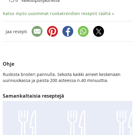
1,5
tl
valkosipulijauhetta
Katso myös uusimmat ruokatrendien reseptit täältä »
Jaa resepti
Ohje
Ruskista broileri pannulla. Sekoita kaikki aineet keskenään
uunivuokassa ja paista 200 asteessa n.40 minuuttia.
Samankaltaisia reseptejä