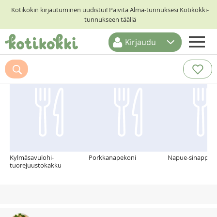
Kotikokin kirjautuminen uudistui! Päivitä Alma-tunnuksesi Kotikokki-
tunnukseen täällä
Kirjaudu
ETUSIVU
Suosittelemme myös
RESEPTIHAKU
RUOKATEEMAT
KESKUSTELUT
KOTIKOKIT
Kylmäsavulohi-
Porkkanapekoni
Napue-sinappi
tuorejuustokakku