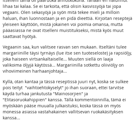
Itselleni tämä oli pääruoka annoskokona. Tänään en halunnut
lihaa tai kalaa. Se ei tarkoita, että olisin kasvissyöjä tai jopa
vegaani. Olen sekasyöjä ja syön mitä tekee mieli ja milloin
haluan, ihan luonnostaan ja en pidä dieettiä. Kirjoitan reseptejä
yleiseen käyttöön, mistä jokainen voi poimia omansa, mutta
pääasiassa ne ovat itselleni muistitukseksi, mistä kyös muut
saattavat hyötyä.
Vegaanin saa, kun valitsee rasvan sen mukaan. Itseltäni tulee
margariinille täysi tyrnäys (lue itse sen tuoteseloste) ja rapsiöljy,
joka haiseen virtsankaltaiselle... Muuten siellä on laaja
valikoima öljyjä käytössä... Margariinilla sotkettu oliiviöljy on
vihoviimeinen harhaanjohtaja...
Kyllä, otan kantaa ja tässä reseptissä juuri nyt, koska se sulkee
pois teityt "vaihtoehtokyselyt" jo ihan suoraan, ettei tarvitse
käydä turhaa jankutusta "Mainosorjien" ja
"Elitasoruokahippien" kanssa. Tällä kommentoinnilla, tämä ei
myöskään pääse muualla julkaistuksi, koska tässä on myös
monessa asiassa vastahakainen vallitsevan ruokakäsityksen
kanssa...