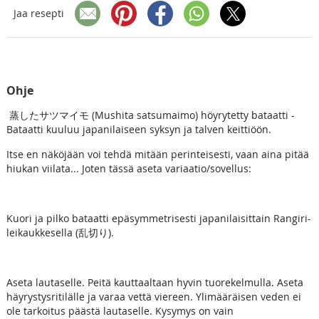
Jaa resepti
Ohje
蒸したサツマイモ (Mushita satsumaimo) höyrytetty bataatti -
Bataatti kuuluu japanilaiseen syksyn ja talven keittiöön.
Itse en näköjään voi tehdä mitään perinteisesti, vaan aina pitää
hiukan viilata... Joten tässä aseta variaatio/sovellus:
Kuori ja pilko bataatti epäsymmetrisesti japanilaisittain Rangiri-
leikaukkesella (
乱切り).
Aseta lautaselle. Peitä kauttaaltaan hyvin tuorekelmulla. Aseta
häyrystysritilälle ja varaa vettä viereen. Ylimääräisen veden ei
ole tarkoitus päästä lautaselle. Kysymys on vain