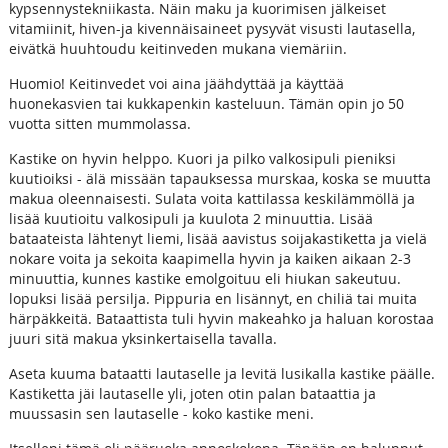
kypsennystekniikasta. Näin maku ja kuorimisen jälkeiset
vitamiinit, hiven-ja kivennäisaineet pysyvät visusti lautasella,
eivätkä huuhtoudu keitinveden mukana viemäriin.
Huomio! Keitinvedet voi aina jäähdyttää ja käyttää
huonekasvien tai kukkapenkin kasteluun. Tämän opin jo 50
vuotta sitten mummolassa.
Kastike on hyvin helppo. Kuori ja pilko valkosipuli pieniksi
kuutioiksi - älä missään tapauksessa murskaa, koska se muutta
makua oleennaisesti. Sulata voita kattilassa keskilämmöllä ja
lisää kuutioitu valkosipuli ja kuulota 2 minuuttia. Lisää
bataateista lähtenyt liemi, lisää aavistus soijakastiketta ja vielä
nokare voita ja sekoita kaapimella hyvin ja kaiken aikaan 2-3
minuuttia, kunnes kastike emolgoituu eli hiukan sakeutuu.
lopuksi lisää persilja. Pippuria en lisännyt, en chiliä tai muita
härpäkkeitä. Bataattista tuli hyvin makeahko ja haluan korostaa
juuri sitä makua yksinkertaisella tavalla.
Aseta kuuma bataatti lautaselle ja levitä lusikalla kastike päälle.
Kastiketta jäi lautaselle yli, joten otin palan bataattia ja
muussasin sen lautaselle - koko kastike meni.