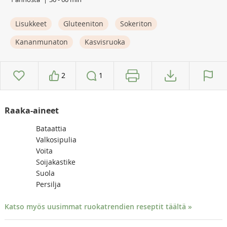
Lisukkeet
Gluteeniton
Sokeriton
Kananmunaton
Kasvisruoka
2
1
Raaka-aineet
Bataattia
Valkosipulia
Voita
Soijakastike
Suola
Persilja
Katso myös uusimmat ruokatrendien reseptit täältä »