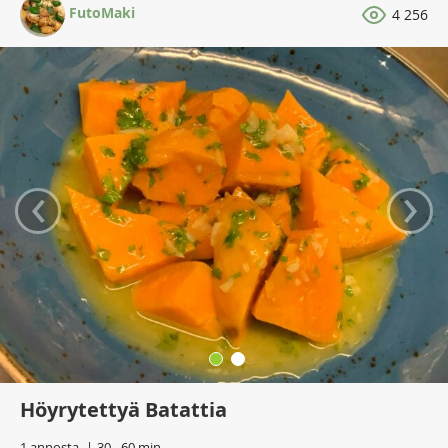
FutoMaki
4 256
‹
›
Höyrytettyä Batattia
1 annosta
30 - 60 min