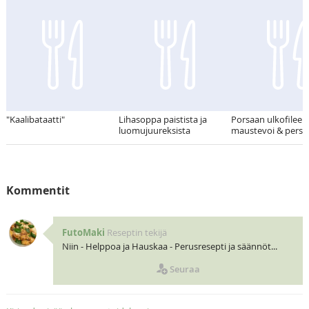
"Kaalibataatti"
Lihasoppa paistista ja
Porsaan ulkofileepi
luomujuureksista
maustevoi & persik
Kommentit
FutoMaki
Reseptin tekijä
Niin - Helppoa ja Hauskaa - Perusresepti ja säännöt...
Seuraa