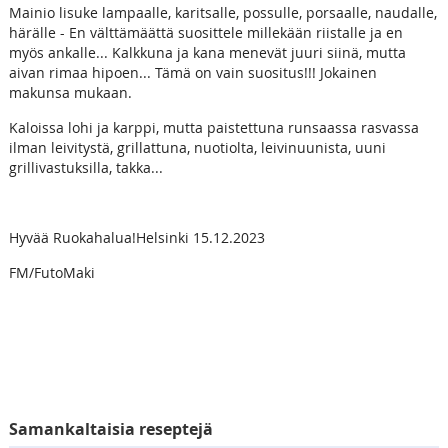
Mainio lisuke lampaalle, karitsalle, possulle, porsaalle, naudalle,
härälle - En välttämäättä suosittele millekään riistalle ja en
myös ankalle... Kalkkuna ja kana menevät juuri siinä, mutta
aivan rimaa hipoen... Tämä on vain suositus!!! Jokainen
makunsa mukaan.
Kaloissa lohi ja karppi, mutta paistettuna runsaassa rasvassa
ilman leivitystä, grillattuna, nuotiolta, leivinuunista, uuni
grillivastuksilla, takka...
Hyvää Ruokahalua!Helsinki 15.12.2023
FM/FutoMaki
Samankaltaisia reseptejä