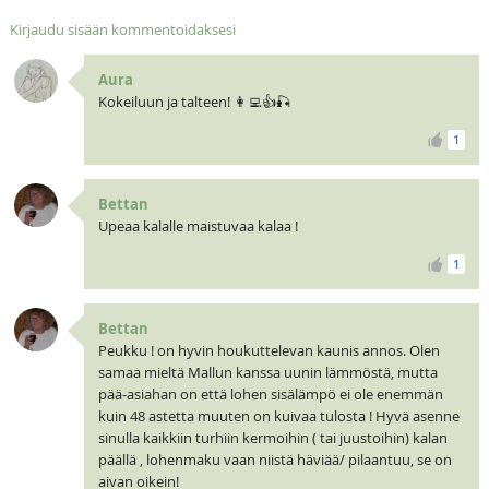
Kirjaudu sisään kommentoidaksesi
Aura
Kokeiluun ja talteen! 👩‍💻👍🎣
1
Bettan
Upeaa kalalle maistuvaa kalaa !
1
Bettan
Peukku ! on hyvin houkuttelevan kaunis annos. Olen
samaa mieltä Mallun kanssa uunin lämmöstä, mutta
pää-asiahan on että lohen sisälämpö ei ole enemmän
kuin 48 astetta muuten on kuivaa tulosta ! Hyvä asenne
sinulla kaikkiin turhiin kermoihin ( tai juustoihin) kalan
päällä , lohenmaku vaan niistä häviää/ pilaantuu, se on
aivan oikein!