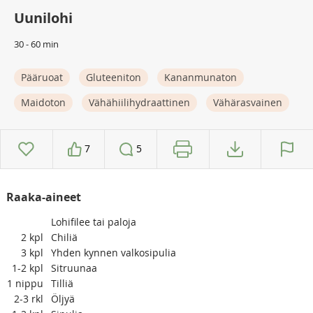
Uunilohi
30 - 60 min
Pääruoat
Gluteeniton
Kananmunaton
Maidoton
Vähähiilihydraattinen
Vähärasvainen
7
5
Raaka-aineet
Lohifilee tai paloja
2
kpl
Chiliä
3
kpl
Yhden kynnen valkosipulia
1-2
kpl
Sitruunaa
1
nippu
Tilliä
2-3
rkl
Öljyä