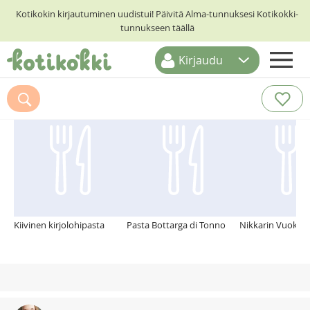
Kotikokin kirjautuminen uudistui! Päivitä Alma-tunnuksesi Kotikokki-
tunnukseen täällä
Kirjaudu
ETUSIVU
Suosittelemme myös
RESEPTIHAKU
RUOKATEEMAT
KESKUSTELUT
KOTIKOKIT
Kiivinen kirjolohipasta
Pasta Bottarga di Tonno
Nikkarin Vuoka