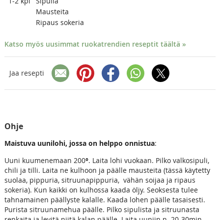
1-2
kpl
Sipulia
Mausteita
Ripaus sokeria
Katso myös uusimmat ruokatrendien reseptit täältä »
Jaa resepti
Ohje
Maistuva uunilohi, jossa on helppo onnistua
:
Uuni kuumenemaan 200
°
. Laita lohi vuokaan. Pilko valkosipuli,
chili ja tilli. Laita ne kulhoon ja päälle mausteita (tässä käytetty
suolaa, pippuria, sitruunapippuria, vähän soijaa ja ripaus
sokeria). Kun kaikki on kulhossa kaada öljy. Seoksesta tulee
tahnamainen päällyste kalalle. Kaada lohen päälle tasaisesti.
Purista sitruunamehua päälle. Pilko sipulista ja sitruunasta
renkaita ja levitä niitä kalan päälle. Laita uuniin n. 20-30min.