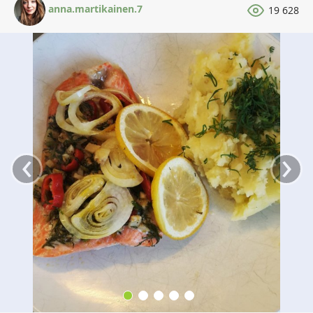
anna.martikainen.7
19 628
‹
›