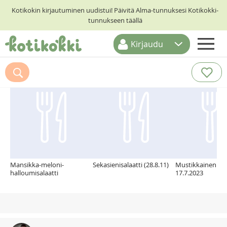
Kotikokin kirjautuminen uudistui! Päivitä Alma-tunnuksesi Kotikokki-
tunnukseen täällä
Kirjaudu
ETUSIVU
Suosittelemme myös
RESEPTIHAKU
RUOKATEEMAT
KESKUSTELUT
KOTIKOKIT
Mansikka-meloni-
Sekasienisalaatti (28.8.11)
Mustikkainen feta
halloumisalaatti
17.7.2023