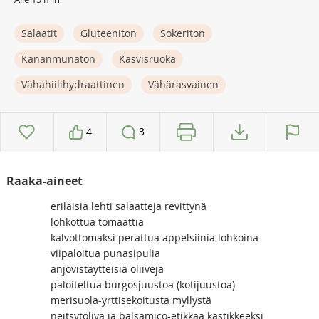
Salaatit
Gluteeniton
Sokeriton
Kananmunaton
Kasvisruoka
Vähähiilihydraattinen
Vähärasvainen
4
3
Raaka-aineet
erilaisia lehti salaatteja revittynä
lohkottua tomaattia
kalvottomaksi perattua appelsiinia lohkoina
viipaloitua punasipulia
anjovistäytteisiä oliiveja
paloiteltua burgosjuustoa (kotijuustoa)
merisuola-yrttisekoitusta myllystä
neitsytöljyä ja balsamico-etikkaa kastikkeeksi