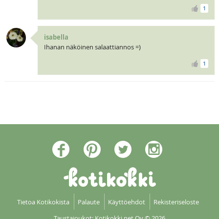
1
isabella
Ihanan näköinen salaattiannos =)
1
Tietoa Kotikokista
Palaute
Käyttöehdot
Rekisteriseloste
Taustajoukot: Kotikokki net Oy
© 2026