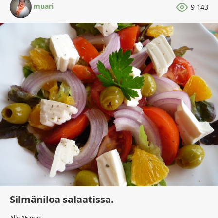
muari
9 143
Silmäniloa salaatissa.
Alle 15 min