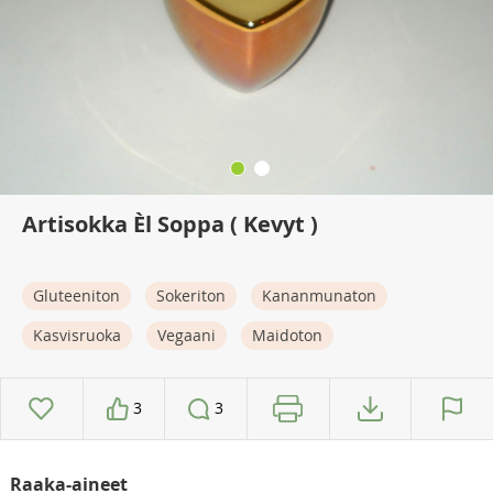
Artisokka Èl Soppa ( Kevyt )
Gluteeniton
Sokeriton
Kananmunaton
Kasvisruoka
Vegaani
Maidoton
3
3
Raaka-aineet