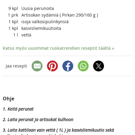
9
kpl
Uusia perunoita
1
prk
Artisokan sydämiä ( Pirkan 290/160 g )
1
kpl
isoja valkosipulinkynsiä
1
kpl
kasvisliemikuutioita
1
l
vettä
Katso myös uusimmat ruokatrendien reseptit täältä »
Jaa resepti
Ohje
1. Keitä perunat
2. Laita perunat ja artisokat kulhoon
3. Laita kattilaan vain vettä ( 1L ) ja kasvisliemikuutio sekä