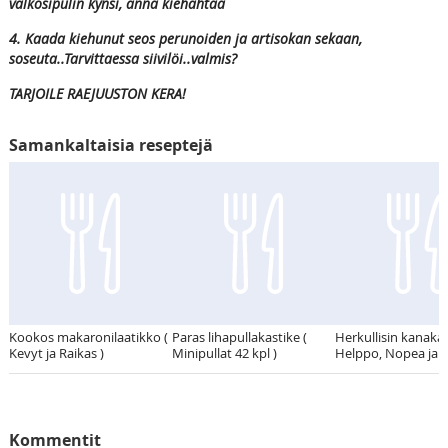
valkosipulin kynsi, anna kiehahtaa
4. Kaada kiehunut seos perunoiden ja artisokan sekaan,
soseuta..Tarvittaessa siivilöi..valmis?
TARJOILE RAEJUUSTON KERA!
Samankaltaisia reseptejä
Kookos makaronilaatikko (
Paras lihapullakastike (
Herkullisin kanakas
Kevyt ja Raikas )
Minipullat 42 kpl )
Helppo, Nopea ja K
Kommentit