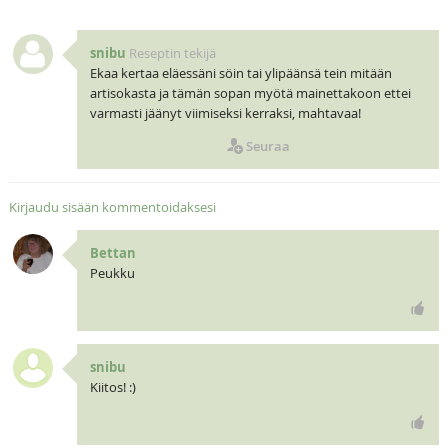
snibu
Reseptin tekijä
Ekaa kertaa eläessäni söin tai ylipäänsä tein mitään
artisokasta ja tämän sopan myötä mainettakoon ettei
varmasti jäänyt viimiseksi kerraksi, mahtavaa!
Seuraa
Kirjaudu sisään kommentoidaksesi
Bettan
Peukku
snibu
Kiitos! :)