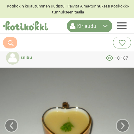
Kotikokin kirjautuminen uudistui! Päivitä Alma-tunnuksesi Kotikokki-
tunnukseen täällä
Kirjaudu
ETUSIVU
RESEPTIHAKU
snibu
10 187
RUOKATEEMAT
KESKUSTELUT
KOTIKOKIT
‹
›