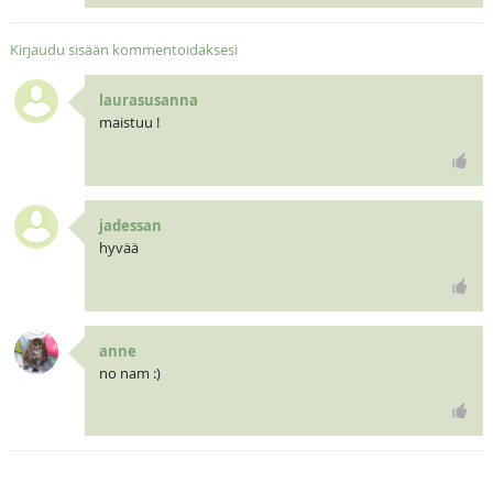
Kirjaudu sisään kommentoidaksesi
laurasusanna
maistuu !
jadessan
hyvää
anne
no nam :)