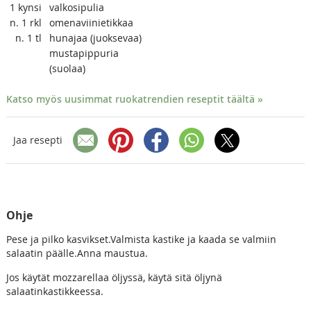
1
kynsi
valkosipulia
n. 1
rkl
omenaviinietikkaa
n. 1
tl
hunajaa (juoksevaa)
mustapippuria
(suolaa)
Katso myös uusimmat ruokatrendien reseptit täältä »
Jaa resepti
Ohje
Pese ja pilko kasvikset.Valmista kastike ja kaada se valmiin
salaatin päälle.Anna maustua.
Jos käytät mozzarellaa öljyssä, käytä sitä öljynä
salaatinkastikkeessa.