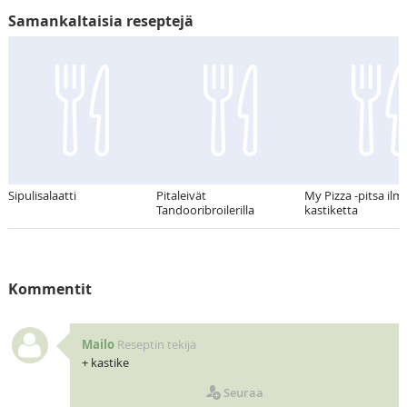
Samankaltaisia reseptejä
Sipulisalaatti
Pitaleivät
My Pizza -pitsa ilm
Tandooribroilerilla
kastiketta
Kommentit
Mailo
Reseptin tekijä
+ kastike
Seuraa