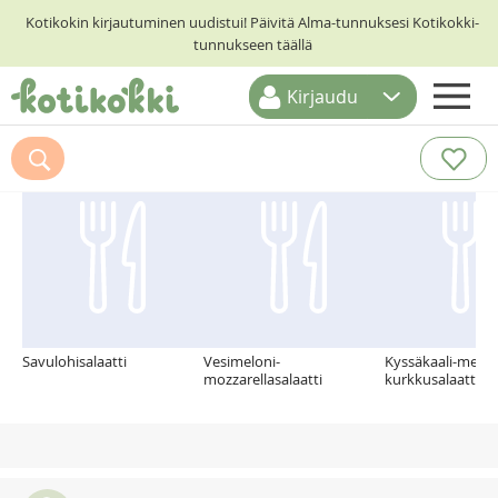
Kotikokin kirjautuminen uudistui! Päivitä Alma-tunnuksesi Kotikokki-
tunnukseen täällä
Kirjaudu
ETUSIVU
Suosittelemme myös
RESEPTIHAKU
RUOKATEEMAT
KESKUSTELUT
KOTIKOKIT
Savulohisalaatti
Vesimeloni-
Kyssäkaali-melon
mozzarellasalaatti
kurkkusalaatti 28