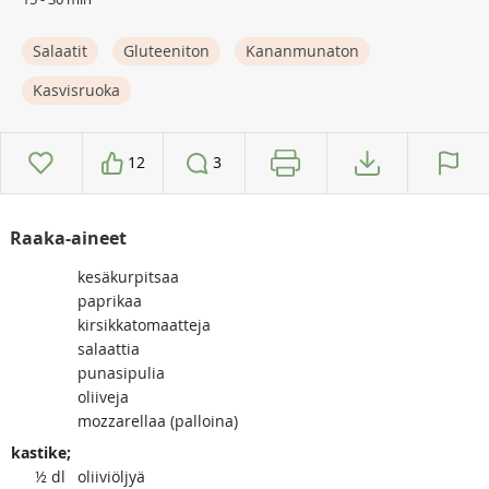
Salaatit
Gluteeniton
Kananmunaton
Kasvisruoka
12
3
Raaka-aineet
kesäkurpitsaa
paprikaa
kirsikkatomaatteja
salaattia
punasipulia
oliiveja
mozzarellaa (palloina)
kastike;
½
dl
oliiviöljyä