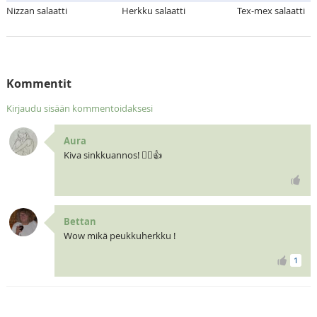
Nizzan salaatti
Herkku salaatti
Tex-mex salaatti
Kommentit
Kirjaudu sisään kommentoidaksesi
Aura
Kiva sinkkuannos! 🧝‍♀️👍
Bettan
Wow mikä peukkuherkku !
1