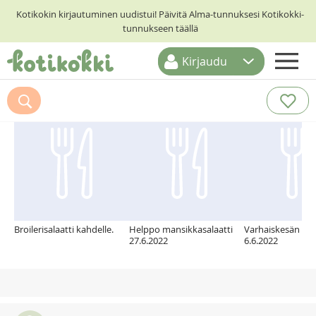
Kotikokin kirjautuminen uudistui! Päivitä Alma-tunnuksesi Kotikokki-
tunnukseen täällä
Kirjaudu
ETUSIVU
Suosittelemme myös
RESEPTIHAKU
RUOKATEEMAT
KESKUSTELUT
KOTIKOKIT
Broilerisalaatti kahdelle.
Helppo mansikkasalaatti
Varhaiskesän sala
27.6.2022
6.6.2022