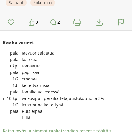
Salaatit
Sokeriton
3
2
Raaka-aineet
pala
Jäävuorisalaattia
pala
kurkkua
1
kpl
tomaattia
pala
paprikaa
1/2
omenaa
1dl
keitettyä riisiä
pala
tonnikalaa vedessä
n.10
kpl
valkosipuli persilia fetajuustokuutioita 3%
1/2
kanamuna keitettynä
pala
Ruisleipää
tilliä
Katso myös uusimmat ruokatrendien reseptit täältä »