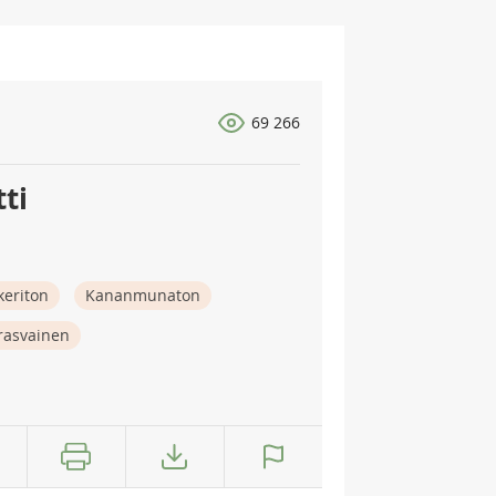
69 266
tti
keriton
Kananmunaton
rasvainen