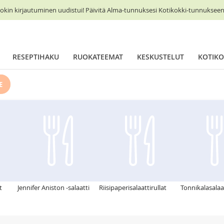
okin kirjautuminen uudistui! Päivitä Alma-tunnuksesi Kotikokki-tunnukseen 
RESEPTIHAKU
RUOKATEEMAT
KESKUSTELUT
KOTIKO
E
t
Jennifer Aniston -salaatti
Riisipaperisalaattirullat
Tonnikalasalaa