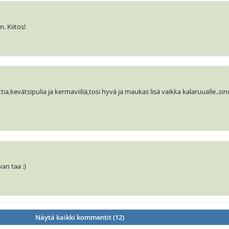
 Kiitos!
a,kevätsipulia ja kermaviiliä,tosi hyvä ja maukas lisä vaikka kalaruualle..si
an taa :)
Näytä kaikki kommentit (12)