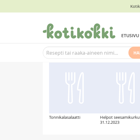
Kotik
ETUSIVU
HA
Suosittelemme myös
Tonnikalasalaatti
Helpot seesamikurku
31.12.2023