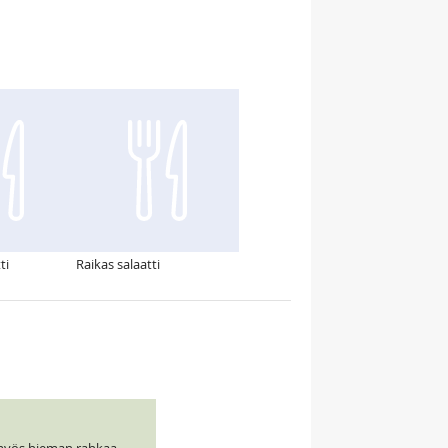
ti
Raikas salaatti