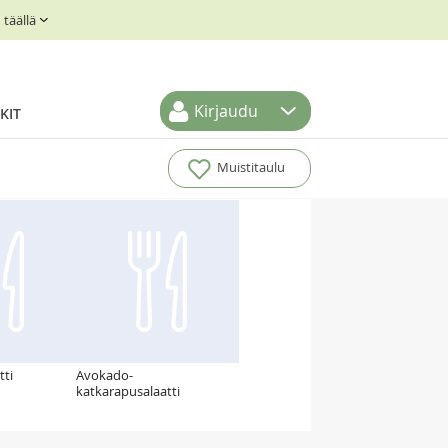
täällä
Kirjaudu
KIT
Muistitaulu
tti
Avokado-
katkarapusalaatti