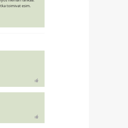
n myös hieman rahkaa.
tka toimivat esim.