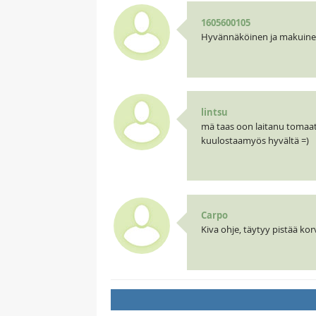
1605600105
Hyvännäköinen ja makuinen.
lintsu
mä taas oon laitanu tomaatti
kuulostaamyös hyvältä =)
Carpo
Kiva ohje, täytyy pistää korv