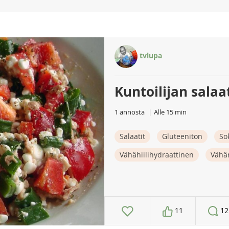
tvlupa
Kuntoilijan salaa
1 annosta
Alle 15 min
Salaatit
Gluteeniton
So
Vähähiilihydraattinen
Vähä
11
12