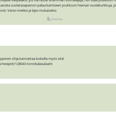
ntoilijalle välipalaksi. Jos harrastat enemmän voimalajeja, niin lisää joukkoo
i kaivata suolatasapainon palauttamiseen joukkoon hieman suolakurkkuja, jo
i. Varioi mielesi ja lajisi mukaiseksi.
Seuraa
ppinen ohje,kannattaa kokeilla myös sitä!
/reseptit/128043-tonnikalasalaatti