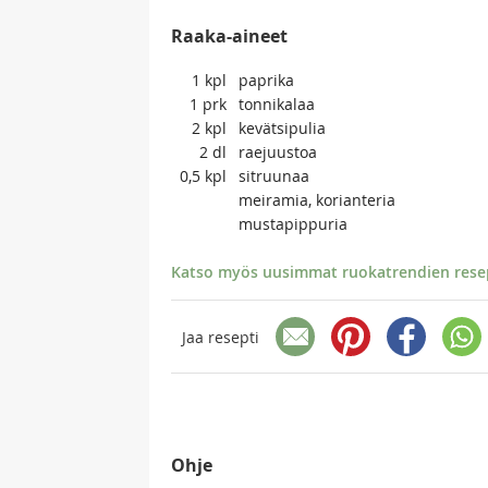
Raaka-aineet
1
kpl
paprika
1
prk
tonnikalaa
2
kpl
kevätsipulia
2
dl
raejuustoa
0,5
kpl
sitruunaa
meiramia, korianteria
mustapippuria
Katso myös uusimmat ruokatrendien resept
Jaa resepti
Ohje