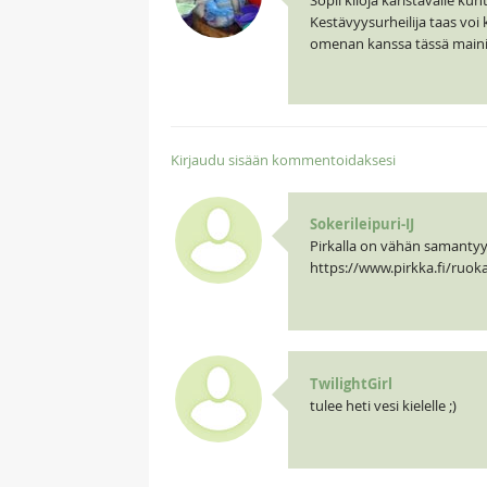
Sopii kiloja karistavalle ku
Kestävyysurheilija taas vo
omenan kanssa tässä mainiost
Kirjaudu sisään kommentoidaksesi
Sokerileipuri-IJ
Pirkalla on vähän samantyy
https://www.pirkka.fi/ruoka
TwilightGirl
tulee heti vesi kielelle ;)