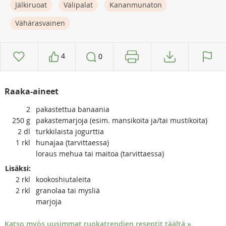
Jälkiruoat
Välipalat
Kananmunaton
Vähärasvainen
4
0
Raaka-aineet
2
pakastettua banaania
250
g
pakastemarjoja (esim. mansikoita ja/tai mustikoita)
2
dl
turkkilaista jogurttia
1
rkl
hunajaa (tarvittaessa)
loraus mehua tai maitoa (tarvittaessa)
Lisäksi:
2
rkl
kookoshiutaleita
2
rkl
granolaa tai mysliä
marjoja
Katso myös uusimmat ruokatrendien reseptit täältä »