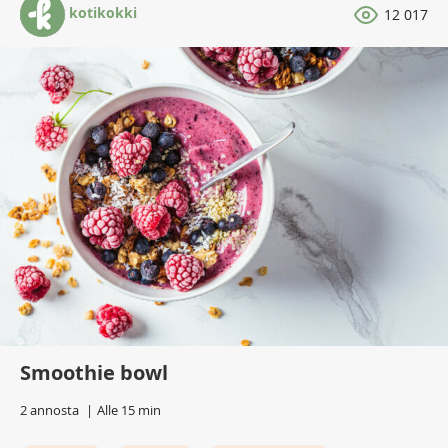
kotikokki
12 017
Smoothie bowl
2 annosta
Alle 15 min