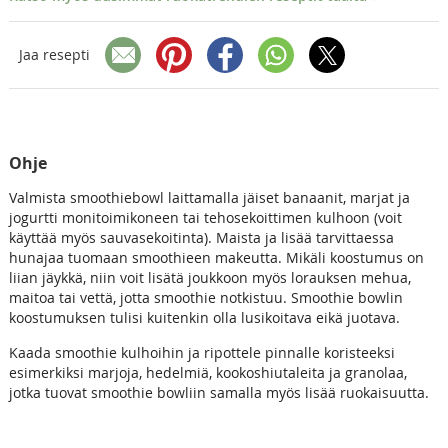
Jaa resepti
Ohje
Valmista smoothiebowl laittamalla jäiset banaanit, marjat ja
jogurtti monitoimikoneen tai tehosekoittimen kulhoon (voit
käyttää myös sauvasekoitinta). Maista ja lisää tarvittaessa
hunajaa tuomaan smoothieen makeutta. Mikäli koostumus on
liian jäykkä, niin voit lisätä joukkoon myös lorauksen mehua,
maitoa tai vettä, jotta smoothie notkistuu. Smoothie bowlin
koostumuksen tulisi kuitenkin olla lusikoitava eikä juotava.
Kaada smoothie kulhoihin ja ripottele pinnalle koristeeksi
esimerkiksi marjoja, hedelmiä, kookoshiutaleita ja granolaa,
jotka tuovat smoothie bowliin samalla myös lisää ruokaisuutta.