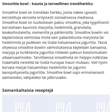
Smoothie bowl - kaunis ja terveellinen trendiherkku
Smoothie bowl on trendikäs herkku, joista näkee upeasti
koristeltuja versioita erityisesti sosiaalisessa mediassa.
Smoothie bowl on lusikoitavan paksu smoothie, joka tyypillisesti
koristellaan kauniisti marjoilla, hedelmillä, granolalla,
kookoshiutaleilla, siemenillä ja pähkinöillä. Smoothie bowlin voi
käytännössä valmistaa mistä vain pakastetuista marjoista tai
hedelmistä ja joukkoon voi lisätä haluamaansa jogurttia. Tässä
ohjeessa smoothie bowlin valmistuksessa käytetään banaania,
marjoja ja turkkilaista jogurttia riittävän paksun koostumuksen
aikaansaamiseksi. Tarvittaessa smoothieta on helppo notkistaa
lisäämällä nestettä tai lisätä hunajaa maun mukaan. Voit hyvin
korvata marjat haluamillasi hedelmillä tai jogurtin
kasvipohjaisella jogurtilla. Smoothie bowl sopii erinomaisesti
aamiaiseksi, välipalaksi tai jälkiruoaksi.
Samankaltaisia reseptejä