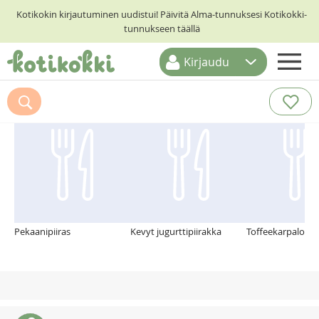
Kotikokin kirjautuminen uudistui! Päivitä Alma-tunnuksesi Kotikokki-
tunnukseen täällä
Kirjaudu
ETUSIVU
Suosittelemme myös
RESEPTIHAKU
RUOKATEEMAT
KESKUSTELUT
KOTIKOKIT
Pekaanipiiras
Kevyt jugurttipiirakka
Toffeekarpaloka