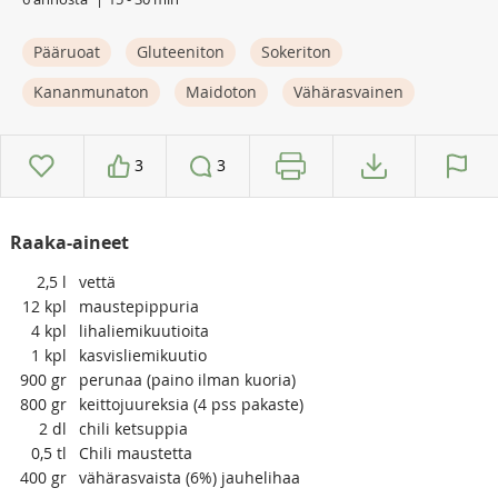
Pääruoat
Gluteeniton
Sokeriton
Kananmunaton
Maidoton
Vähärasvainen
3
3
Raaka-aineet
2,5
l
vettä
12
kpl
maustepippuria
4
kpl
lihaliemikuutioita
1
kpl
kasvisliemikuutio
900
gr
perunaa (paino ilman kuoria)
800
gr
keittojuureksia (4 pss pakaste)
2
dl
chili ketsuppia
0,5
tl
Chili maustetta
400
gr
vähärasvaista (6%) jauhelihaa