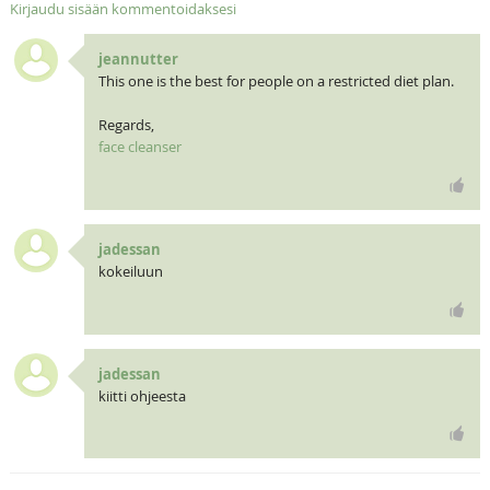
Kirjaudu sisään kommentoidaksesi
jeannutter
This one is the best for people on a restricted diet plan.
Regards,
face cleanser
jadessan
kokeiluun
jadessan
kiitti ohjeesta