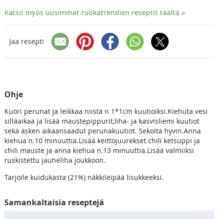
Katso myös uusimmat ruokatrendien reseptit täältä »
Jaa resepti
Ohje
Kuori perunat ja leikkaa niistä n 1*1cm kuutioiksi.Kiehuta vesi
silläaikaa ja lisää maustepippurit,liha- ja kasvisliemi kuutiot
sekä äsken aikaansaadut perunakuutiot. Sekoita hyvin.Anna
kiehua n.10 minuuttia.Lisää keittojuurekset chili ketsuppi ja
chili mauste ja anna kiehua n.13 minuuttia.Lisää valmiiksi
ruskistettu jauheliha joukkoon.
Tarjoile kuidukasta (21%) näkkileipää lisukkeeksi.
Samankaltaisia reseptejä