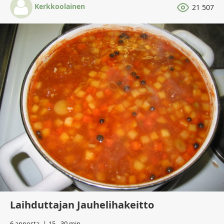
Kerkkoolainen
21 507
Laihduttajan Jauhelihakeitto
6 annosta
15 - 30 min