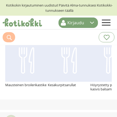
Kotikokin kirjautuminen uudistui! Päivitä Alma-tunnuksesi Kotikokki-
tunnukseen täällä
Kirjaudu
ETUSIVU
Suosittelemme myös
RESEPTIHAKU
RUOKATEEMAT
KESKUSTELUT
KOTIKOKIT
Mausteinen broilerikastike
Kesäkurpitsarullat
Höyrystetty pars
kasvis balsamiviin