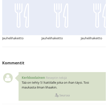
Jauhelihakeitto
Jauhelihakeitto
Jauhelihakeitto
Kommentit
Kerkkoolainen
Reseptin tekijä
Tää on tehty 5 l kattilalle joka on ihan täysi. Tosi
maukasta ilman lihaakin.
Seuraa