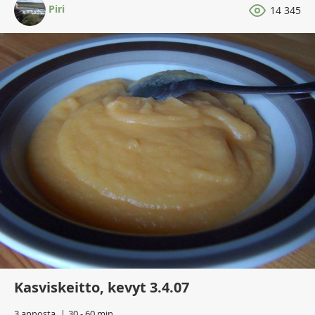
Piri
14 345
Kasviskeitto, kevyt 3.4.07
3 annosta
30 - 60 min