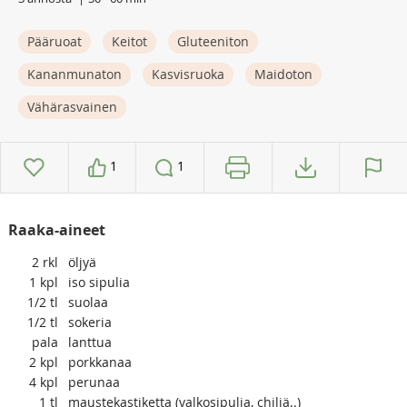
Pääruoat
Keitot
Gluteeniton
Kananmunaton
Kasvisruoka
Maidoton
Vähärasvainen
1
1
Raaka-aineet
2
rkl
öljyä
1
kpl
iso sipulia
1/2
tl
suolaa
1/2
tl
sokeria
pala
lanttua
2
kpl
porkkanaa
4
kpl
perunaa
1
tl
maustekastiketta (valkosipulia, chiliä..)