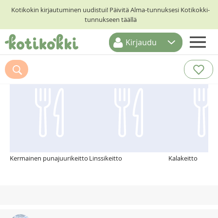
Kotikokin kirjautuminen uudistui! Päivitä Alma-tunnuksesi Kotikokki-
tunnukseen täällä
Kirjaudu
ETUSIVU
Suosittelemme myös
RESEPTIHAKU
RUOKATEEMAT
KESKUSTELUT
KOTIKOKIT
Kermainen punajuurikeitto
Linssikeitto
Kalakeitto