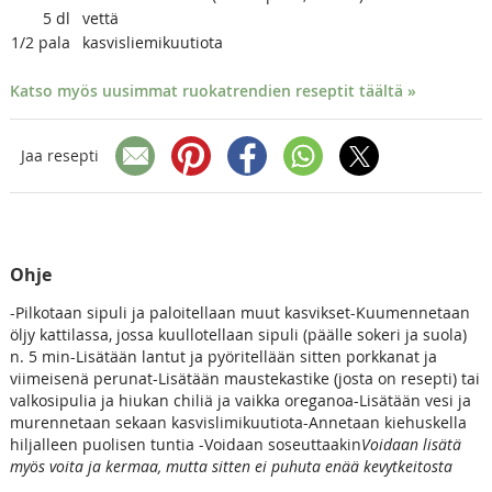
5
dl
vettä
1/2
pala
kasvisliemikuutiota
Katso myös uusimmat ruokatrendien reseptit täältä »
Jaa resepti
Ohje
-Pilkotaan sipuli ja paloitellaan muut kasvikset-Kuumennetaan
öljy kattilassa, jossa kuullotellaan sipuli (päälle sokeri ja suola)
n. 5 min-Lisätään lantut ja pyöritellään sitten porkkanat ja
viimeisenä perunat-Lisätään maustekastike (josta on resepti) tai
valkosipulia ja hiukan chiliä ja vaikka oreganoa-Lisätään vesi ja
murennetaan sekaan kasvislimikuutiota-Annetaan kiehuskella
hiljalleen puolisen tuntia -Voidaan soseuttaakin
Voidaan lisätä
myös voita ja kermaa, mutta sitten ei puhuta enää kevytkeitosta