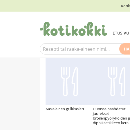
Kotik
ETUSIVU
HA
Suosittelemme myös
Aasialainen grillikasleri
Uunissa paahdetut
juurekset
broileripyöryköiden j
dippikastikkeen kera