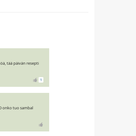
töä, tää päivän resepti
1
:D onko tuo sambal