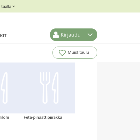
täällä
Kirjaudu
KIT
Muistitaulu
ilohi
Feta-pinaattipiirakka