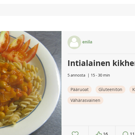
enila
Intialainen kikh
5 annosta
15 - 30 min
Pääruoat
Gluteeniton
K
Vähärasvainen
16
11