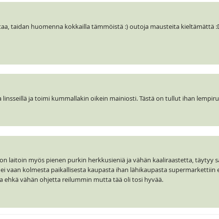
taa, taidan huomenna kokkailla tämmöistä :) outoja mausteita kieltämättä 
a linsseillä ja toimi kummallakin oikein mainiosti. Tästä on tullut ihan lempiru
 laitoin myös pienen purkin herkkusieniä ja vähän kaaliraastetta, täytyy s
 ei vaan kolmesta paikallisesta kaupasta ihan lähikaupasta supermarkettiin e
taa ehkä vähän ohjetta reilummin mutta tää oli tosi hyvää.