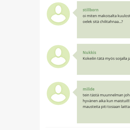
stillborn
oi miten makoisalta kuulos
oelek sitä chilitahnaa...?
Nukkis
Kokeilin tätä myös soijalla j
milide
tein tästä muunnelman johon
hyvänen aika kun maistui!!!
mausteita piti tosiaan lait