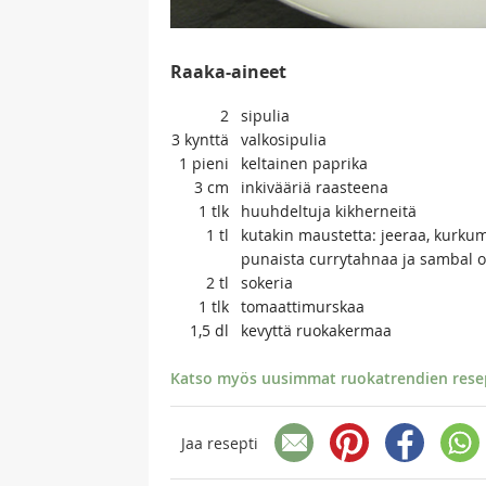
Raaka-aineet
2
sipulia
3
kynttä
valkosipulia
1
pieni
keltainen paprika
3
cm
inkivääriä raasteena
1
tlk
huuhdeltuja kikherneitä
1
tl
kutakin maustetta: jeeraa, kurku
punaista currytahnaa ja sambal o
2
tl
sokeria
1
tlk
tomaattimurskaa
1,5
dl
kevyttä ruokakermaa
Katso myös uusimmat ruokatrendien resept
Jaa resepti