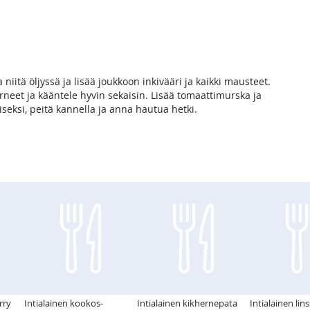
ta niitä öljyssä ja lisää joukkoon inkivääri ja kaikki mausteet.
neet ja kääntele hyvin sekaisin. Lisää tomaattimurska ja
aiseksi, peitä kannella ja anna hautua hetki.
rry
Intialainen kookos-
Intialainen kikhernepata
Intialainen lin