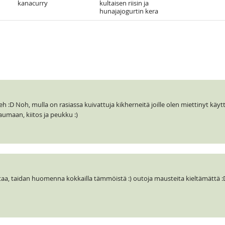
kanacurry
kultaisen riisin ja
hunajajogurtin kera
.heh :D Noh, mulla on rasiassa kuivattuja kikherneitä joille olen miettinyt käyt
aumaan, kiitos ja peukku :)
taa, taidan huomenna kokkailla tämmöistä :) outoja mausteita kieltämättä 