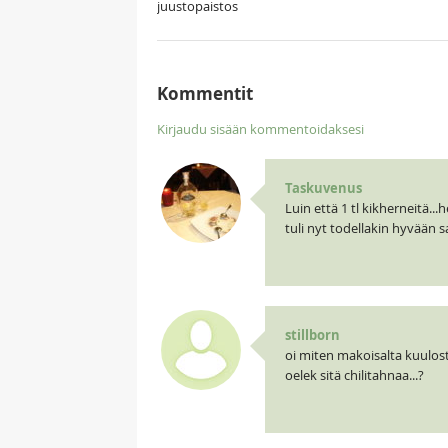
juustopaistos
Kommentit
Kirjaudu sisään kommentoidaksesi
Taskuvenus
Luin että 1 tl kikherneitä..
tuli nyt todellakin hyvään s
stillborn
oi miten makoisalta kuulos
oelek sitä chilitahnaa...?