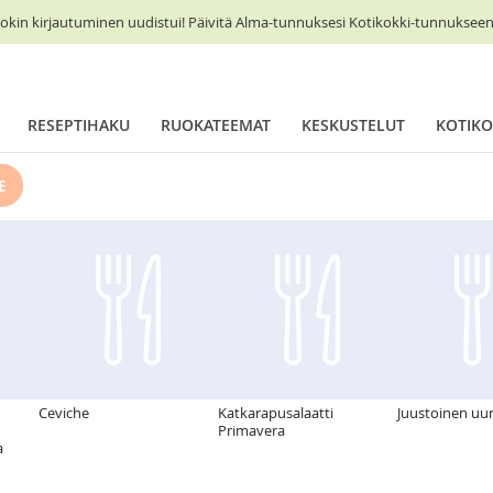
okin kirjautuminen uudistui! Päivitä Alma-tunnuksesi Kotikokki-tunnukseen 
RESEPTIHAKU
RUOKATEEMAT
KESKUSTELUT
KOTIKO
E
Ceviche
Katkarapusalaatti
Juustoinen uun
Primavera
a