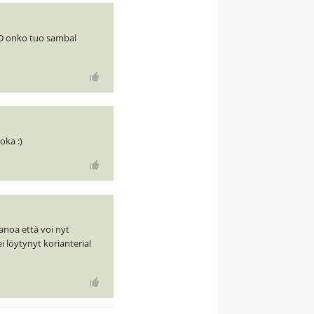
:D onko tuo sambal
oka :)
anoa että voi nyt
i löytynyt korianteria!