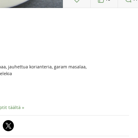
maa, jauhettua korianteria, garam masalaa,
elekia
it täältä »