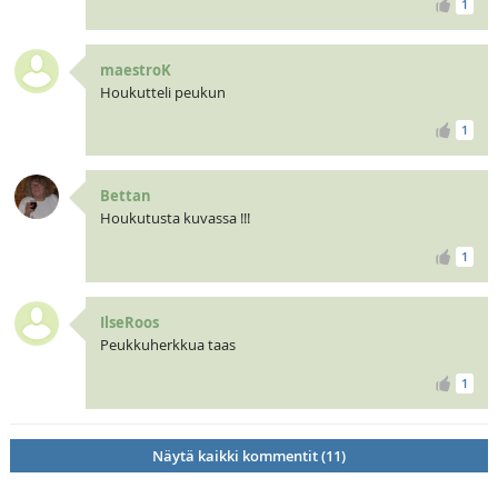
1
maestroK
Houkutteli peukun
1
Bettan
Houkutusta kuvassa !!!
1
IlseRoos
Peukkuherkkua taas
1
Näytä kaikki kommentit (11)