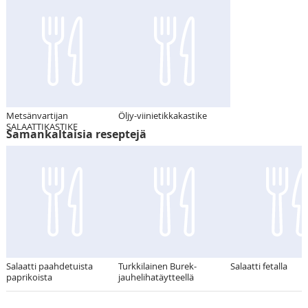
Metsänvartijan
Öljy-viinietikkakastike
SALAATTIKASTIKE
Samankaltaisia reseptejä
Salaatti paahdetuista
Turkkilainen Burek-
Salaatti fetalla
paprikoista
jauhelihatäytteellä