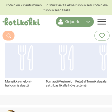
Kotikokin kirjautuminen uudistui! Päivitä Alma-tunnuksesi Kotikokki-
tunnukseen täällä
Kirjaudu
ETUSIVU
Suosittelemme myös
RESEPTIHAKU
RUOKATEEMAT
KESKUSTELUT
KOTIKOKIT
Mansikka-meloni-
TomaattiVesimeloniFetaSal
Tonnikalasalaatti
halloumisalaatti
aatti basilikalla höystettynä