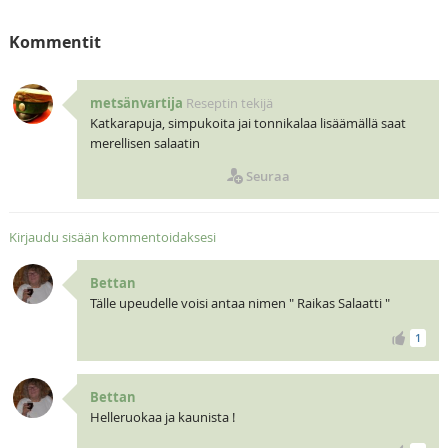
Kommentit
metsänvartija
Reseptin tekijä
Katkarapuja, simpukoita jai tonnikalaa lisäämällä saat
merellisen salaatin
Seuraa
Kirjaudu sisään kommentoidaksesi
Bettan
Tälle upeudelle voisi antaa nimen " Raikas Salaatti "
1
Bettan
Helleruokaa ja kaunista !