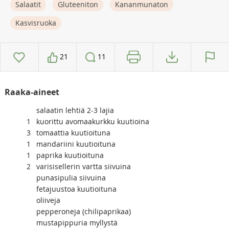
Salaatit
Gluteeniton
Kananmunaton
Kasvisruoka
21
11
Raaka-aineet
salaatin lehtiä 2-3 lajia
1
kuorittu avomaakurkku kuutioina
3
tomaattia kuutioituna
1
mandariini kuutioituna
1
paprika kuutioituna
2
varisisellerin vartta siivuina
punasipulia siivuina
fetajuustoa kuutioituna
oliiveja
pepperoneja (chilipaprikaa)
mustapippuria myllystä