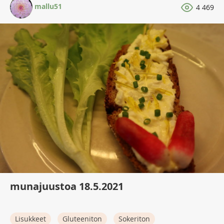
mallu51
4 469
munajuustoa 18.5.2021
Lisukkeet
Gluteeniton
Sokeriton