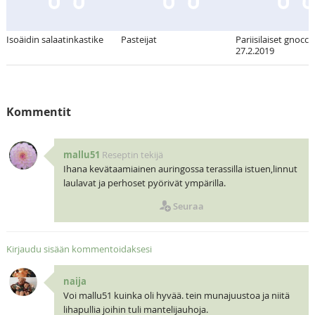
Isoäidin salaatinkastike
Pasteijat
Pariisilaiset gnocch
27.2.2019
Kommentit
mallu51
Reseptin tekijä
Ihana kevätaamiainen auringossa terassilla istuen,linnut
laulavat ja perhoset pyörivät ympärilla.
Seuraa
Kirjaudu sisään kommentoidaksesi
naija
Voi mallu51 kuinka oli hyvää. tein munajuustoa ja niitä
lihapullia joihin tuli mantelijauhoja.