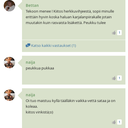
Bettan
Tekoon menee ! Kiitos herkkuvihjeestä, sopii minulle
erittäin hyvin koska haluan karjalanpiirakalle jotain
muutakin kuin rasvaista lisäkettä. Peukku tulee
1
Katso kaikki vastaukset (
1
)
naija
peukkua pukkaa
1
naija
Oi tuo maistuu kyllä täälläkin vaikka vettä sataa ja on
koleaa.
kiitos vinkistä;o)
1