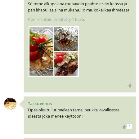
Söimme alkupalana munavoin paahtoleivän kanssa ja
pari lihapullaa siinä mukana. Toimii. kokeilkaa ihmeessä.
Kommenttiin on liitetty 1 kuva.
Kuva
Taskuvenus
Eipäs olisi tullut mieleen tämä, peukku oivallisesta
ideasta joka menee käyttöön!
1