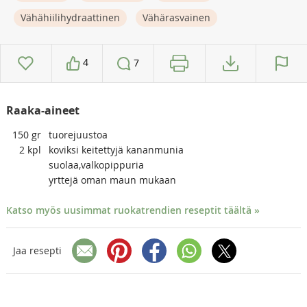
Vähähiilihydraattinen
Vähärasvainen
4
7
Raaka-aineet
150
gr
tuorejuustoa
2
kpl
koviksi keitettyjä kananmunia
suolaa,valkopippuria
yrttejä oman maun mukaan
Katso myös uusimmat ruokatrendien reseptit täältä »
Jaa resepti