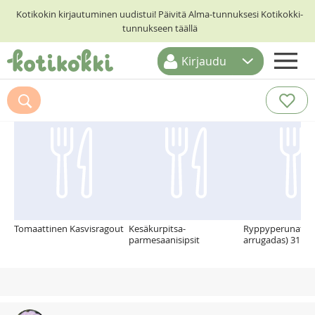
Kotikokin kirjautuminen uudistui! Päivitä Alma-tunnuksesi Kotikokki-
tunnukseen täällä
Kirjaudu
ETUSIVU
Suosittelemme myös
RESEPTIHAKU
RUOKATEEMAT
KESKUSTELUT
KOTIKOKIT
Tomaattinen Kasvisragout
Kesäkurpitsa-
Ryppyperunat (p
parmesaanisipsit
arrugadas) 31.12