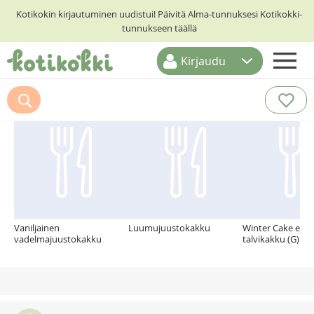
Kotikokin kirjautuminen uudistui! Päivitä Alma-tunnuksesi Kotikokki-
tunnukseen täällä
Kirjaudu
ETUSIVU
Suosittelemme myös
RESEPTIHAKU
RUOKATEEMAT
KESKUSTELUT
KOTIKOKIT
Vaniljainen
Luumujuustokakku
Winter Cake eli r
vadelmajuustokakku
talvikakku (G)