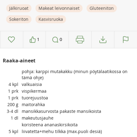
Jälkiruoat
Makeat leivonnaiset
Gluteeniton
Sokeriton
Kasvisruoka
1
0
Raaka-aineet
pohja: karppi mutakakku (minun pöytälaatikossa on
tämä ohje)
4
kpl
valkuaisia
1
prk
vispikermaa
1
prk
tuorejuustoa
200
g
maitorahka
3-4
dl
mansikkasurvosta pakaste mansikoista
1
dl
makeutusjauhe
koristeena ananaskirsikoita
5
kpl
liivatetta+mehu tilkka (max.puoli desiä)