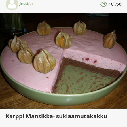
Jessica
10 750
Karppi Mansikka- suklaamutakakku