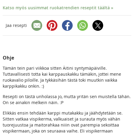
Katso myös uusimmat ruokatrendien reseptit täältä »
Jaa resepti
Ohje
Tämän tein pari viikkoa sitten Äitini syntymäpäiville.
Tuttavallisesti totta kai karppauskakku tämäkin, jottei mene
ruokavalio piloille. Ja tykkäsihän tästä toki muutkin vaikka
karppikakku onkin. :)
Resepti on tästä unholassa jo, mutta yritän sen muistella tähän.
On se ainakin melkein näin. :P
Elikkäs ensin tehdään karppi mutakakku ja jäähdytetään se.
Sitten vatkaa vispikerma, valkuaiset ja surauta myös vähän
tuorejuustoa ja maitorahkaa niiin ovat parempia sekoittaa
vispikermaan, joka on seuraava vaihe. Eli vispikermaan