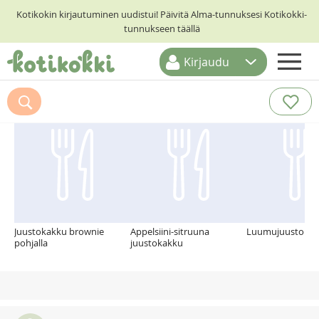
Kotikokin kirjautuminen uudistui! Päivitä Alma-tunnuksesi Kotikokki-
tunnukseen täällä
Kirjaudu
ETUSIVU
Suosittelemme myös
RESEPTIHAKU
RUOKATEEMAT
KESKUSTELUT
KOTIKOKIT
Juustokakku brownie
Appelsiini-sitruuna
Luumujuustoka
pohjalla
juustokakku