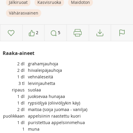
Jälkiruoat
Kasvisruoka
Maidoton
Vähärasvainen
2
5
Raaka-aineet
2
dl
grahamjauhoja
2
dl
hiivaleipäjauhoja
1
dl
vehnäleseitä
3
tl
leivinjauhetta
ripaus
suolaa
1
dl
juoksevaa hunajaa
1
dl
rypsiöljyä (oliiviöljykin käy)
2
dl
maitoa (soija juomaa - vanilja)
puolikkaan
appelsiinin raastettu kuori
1
dl
puristettua appelsiinimehua
1
muna