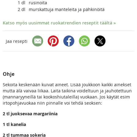
1
dl
rusinoita
2
dl
murskattuja manteleita ja pähkinöitä
Katso myös uusimmat ruokatrendien reseptit täältä »
Jaa resepti
Ohje
Sekoita keskenään kuivat aineet. Lisää joukkoon kaikki ainekset
mutta älä vaivaa liikaa. Laita taikina voideltuun ja jauhotettuun
(mannaryyneillä tai kookoshiutaleilla) vuokaan. Jos käytät esim
irtopohjavuokaa niin pinnalle voi tehdä seoksen:
2 tl juoksevaa margariinia
1 tl kanelia
2 tl tummaa sokeria