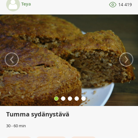
Teya
14 419
‹
›
Tumma sydänystävä
30 - 60 min