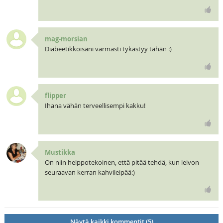
mag-morsian
Diabeetikkoisäni varmasti tykästyy tähän :)
flipper
Ihana vähän terveellisempi kakku!
Mustikka
On niin helppotekoinen, että pitää tehdä, kun leivon
seuraavan kerran kahvileipää:)
Näytä kaikki kommentit (5)