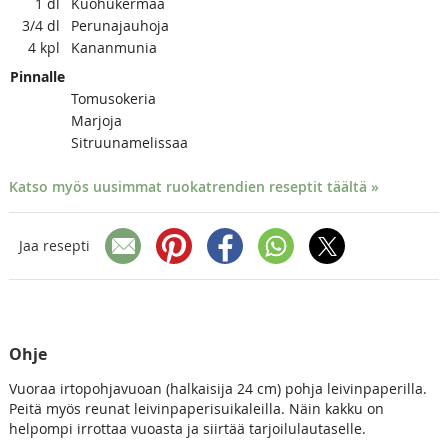
1
dl
Kuohukermaa
3/4
dl
Perunajauhoja
4
kpl
Kananmunia
Pinnalle
Tomusokeria
Marjoja
Sitruunamelissaa
Katso myös uusimmat ruokatrendien reseptit täältä »
Jaa resepti
Ohje
Vuoraa irtopohjavuoan (halkaisija 24 cm) pohja leivinpaperilla.
Peitä myös reunat leivinpaperisuikaleilla. Näin kakku on
helpompi irrottaa vuoasta ja siirtää tarjoilulautaselle.