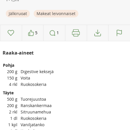
Jälkiruoat
Makeat leivonnaiset
5
1
Raaka-aineet
Pohja
200
g
Digestive keksejä
150
g
Voita
4
rkl
Ruokosokeria
Täyte
500
g
Tuorejuustoa
200
g
Ranskankermaa
2
rkl
Sitruunamehua
1
dl
Ruokosokeria
1
kpl
Vaniljatanko