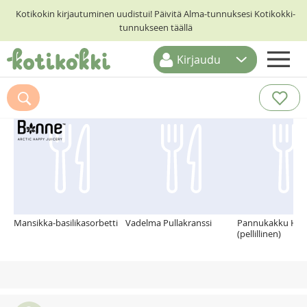
Kotikokin kirjautuminen uudistui! Päivitä Alma-tunnuksesi Kotikokki-
tunnukseen täällä
Kirjaudu
ETUSIVU
Suosittelemme myös
RESEPTIHAKU
RUOKATEEMAT
KESKUSTELUT
KOTIKOKIT
Mansikka-basilikasorbetti
Vadelma Pullakranssi
Pannukakku HEL
(pellillinen)