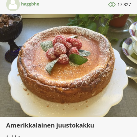
haggbhe
17 327
Amerikkalainen juustokakku
1 - 1,5 h