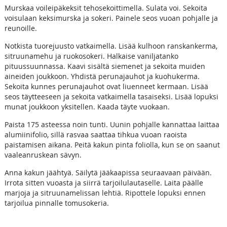
Murskaa voileipäkeksit tehosekoittimella. Sulata voi. Sekoita
voisulaan keksimurska ja sokeri. Painele seos vuoan pohjalle ja
reunoille.
Notkista tuorejuusto vatkaimella. Lisää kulhoon ranskankerma,
sitruunamehu ja ruokosokeri. Halkaise vaniljatanko
pituussuunnassa. Kaavi sisältä siemenet ja sekoita muiden
aineiden joukkoon. Yhdistä perunajauhot ja kuohukerma.
Sekoita kunnes perunajauhot ovat liuenneet kermaan. Lisää
seos täytteeseen ja sekoita vatkaimella tasaiseksi. Lisää lopuksi
munat joukkoon yksitellen. Kaada täyte vuokaan.
Paista 175 asteessa noin tunti. Uunin pohjalle kannattaa laittaa
alumiinifolio, sillä rasvaa saattaa tihkua vuoan raoista
paistamisen aikana. Peitä kakun pinta foliolla, kun se on saanut
vaaleanruskean sävyn.
Anna kakun jäähtyä. Säilytä jääkaapissa seuraavaan päivään.
Irrota sitten vuoasta ja siirrä tarjoilulautaselle. Laita päälle
marjoja ja sitruunamelissan lehtiä. Ripottele lopuksi ennen
tarjoilua pinnalle tomusokeria.