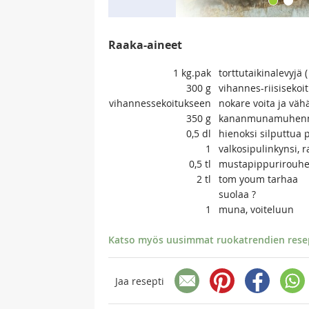
Raaka-aineet
1
kg.pak
torttutaikinalevyjä 
300
g
vihannes-riisisekoit
vihannessekoitukseen
nokare voita ja väh
350
g
kananmunamuhennos
0,5
dl
hienoksi silputtua 
1
valkosipulinkynsi, 
0,5
tl
mustapippurirouhe
2
tl
tom youm tarhaa
suolaa ?
1
muna, voiteluun
Katso myös uusimmat ruokatrendien resept
Jaa resepti