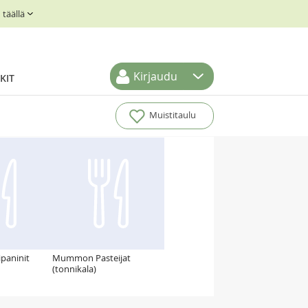
täällä
Kirjaudu
KIT
Muistitaulu
ipaninit
Mummon Pasteijat
(tonnikala)