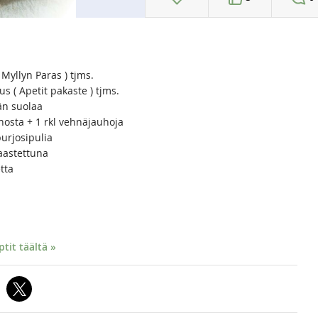
( Myllyn Paras ) tjms.
us ( Apetit pakaste ) tjms.
än suolaa
ta + 1 rkl vehnäjauhoja
purjosipulia
raastettuna
tta
it täältä »