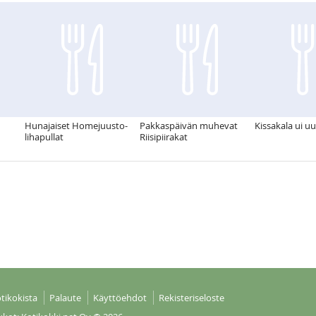
Hunajaiset Homejuusto-
Pakkaspäivän muhevat
Kissakala ui u
lihapullat
Riisipiirakat
tikokista
Palaute
Käyttöehdot
Rekisteriseloste