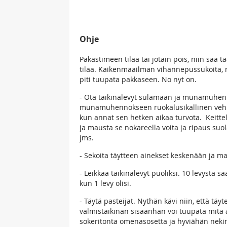
Ohje
Pakastimeen tilaa tai jotain pois, niin saa 
tilaa. Kaikenmaailman vihannepussukoita, 
piti tuupata pakkaseen. No nyt on.
- Ota taikinalevyt sulamaan ja munamuhenno
munamuhennokseen ruokalusikallinen vehnä
kun annat sen hetken aikaa turvota. Keitt
ja mausta se nokareella voita ja ripaus suo
jms.
- Sekoita täytteen ainekset keskenään ja m
- Leikkaa taikinalevyt puoliksi. 10 levystä s
kun 1 levy olisi.
- Täytä pasteijat. Nythän kävi niin, että täyte
valmistaikinan sisäänhän voi tuupata mitä
sokeritonta omenasosetta ja hyviähän nekin