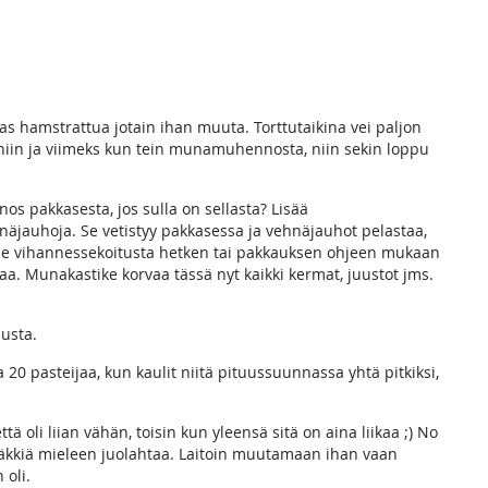
taas hamstrattua jotain ihan muuta. Torttutaikina vei paljon
niin ja viimeks kun tein munamuhennosta, niin sekin loppu
s pakkasesta, jos sulla on sellasta? Lisää
jauhoja. Se vetistyy pakkasessa ja vehnäjauhot pelastaa,
ele vihannessekoitusta hetken tai pakkauksen ohjeen mukaan
laa. Munakastike korvaa tässä nyt kaikki kermat, juustot jms.
austa.
aa 20 pasteijaa, kun kaulit niitä pituussuunnassa yhtä pitkiksi,
ttä oli liian vähän, toisin kun yleensä sitä on aina liikaa ;) No
 äkkiä mieleen juolahtaa. Laitoin muutamaan ihan vaan
 oli.