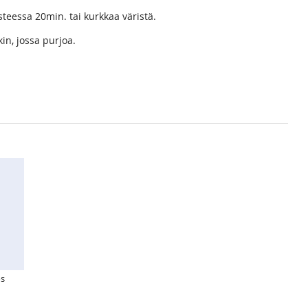
asteessa 20min. tai kurkkaa väristä.
in, jossa purjoa.
s