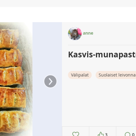
anne
Kasvis-munapaste
›
Välipalat
Suolaiset leivonna
3
0