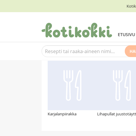
Kotik
ETUSIVU
HA
Suosittelemme myös
Karjalanpiirakka
Lihapullat juustotäytt