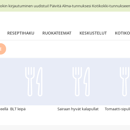
okin kirjautuminen uudistui! Päivitä Alma-tunnuksesi Kotikokki-tunnukseen 
RESEPTIHAKU
RUOKATEEMAT
KESKUSTELUT
KOTIKO
E
eellä
BLT leipä
Sairaan hyvät kalapullat
Tomaatti-sipul