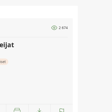
2 674
ijat
iset