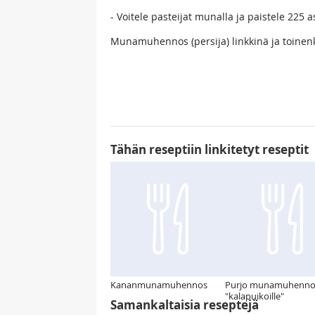
- Voitele pasteijat munalla ja paistele 225 
Munamuhennos (persija) linkkinä ja toinenk
Tähän reseptiin linkitetyt reseptit
Kananmunamuhennos
Purjo munamuhenno
"kalapuikoille"
Samankaltaisia reseptejä