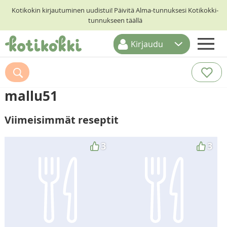
Kotikokin kirjautuminen uudistui! Päivitä Alma-tunnuksesi Kotikokki-
tunnukseen täällä
Kirjaudu
ETUSIVU
RESEPTIHAKU
mallu51
RUOKATEEMAT
Viimeisimmät reseptit
KESKUSTELUT
KOTIKOKIT
3
3