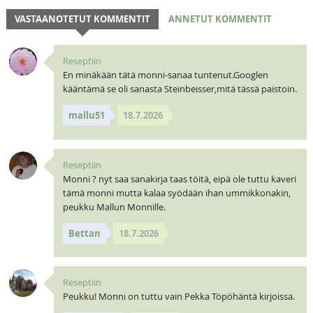
VASTAANOTETUT KOMMENTIT
ANNETUT KOMMENTIT
Reseptiin
En minäkään tätä monni-sanaa tuntenut.Googlen
kääntämä se oli sanasta Steinbeisser,mitä tässä paistoin.
mallu51
18.7.2026
Reseptiin
Monni ? nyt saa sanakirja taas töitä, eipä ole tuttu kaveri
tämä monni mutta kalaa syödään ihan ummikkonakin,
peukku Mallun Monnille.
Bettan
18.7.2026
Reseptiin
Peukku! Monni on tuttu vain Pekka Töpöhäntä kirjoissa.