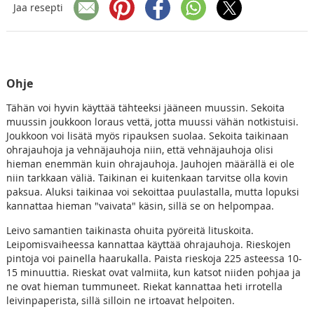
Jaa resepti
Ohje
Tähän voi hyvin käyttää tähteeksi jääneen muussin. Sekoita
muussin joukkoon loraus vettä, jotta muussi vähän notkistuisi.
Joukkoon voi lisätä myös ripauksen suolaa. Sekoita taikinaan
ohrajauhoja ja vehnäjauhoja niin, että vehnäjauhoja olisi
hieman enemmän kuin ohrajauhoja. Jauhojen määrällä ei ole
niin tarkkaan väliä. Taikinan ei kuitenkaan tarvitse olla kovin
paksua. Aluksi taikinaa voi sekoittaa puulastalla, mutta lopuksi
kannattaa hieman "vaivata" käsin, sillä se on helpompaa.
Leivo samantien taikinasta ohuita pyöreitä lituskoita.
Leipomisvaiheessa kannattaa käyttää ohrajauhoja. Rieskojen
pintoja voi painella haarukalla. Paista rieskoja 225 asteessa 10-
15 minuuttia. Rieskat ovat valmiita, kun katsot niiden pohjaa ja
ne ovat hieman tummuneet. Riekat kannattaa heti irrotella
leivinpaperista, sillä silloin ne irtoavat helpoiten.