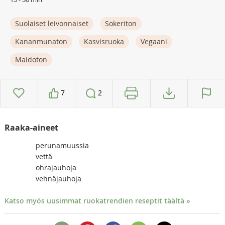
Suolaiset leivonnaiset
Sokeriton
Kananmunaton
Kasvisruoka
Vegaani
Maidoton
7
2
Raaka-aineet
perunamuussia
vettä
ohrajauhoja
vehnäjauhoja
Katso myös uusimmat ruokatrendien reseptit täältä »