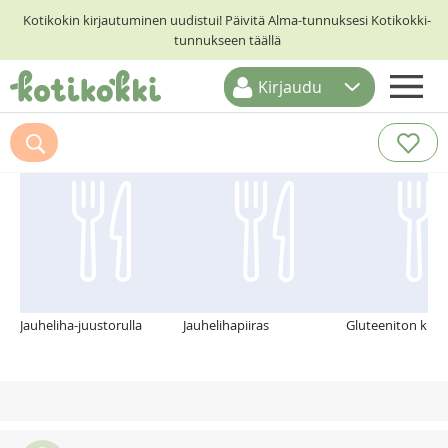
Kotikokin kirjautuminen uudistui! Päivitä Alma-tunnuksesi Kotikokki-
tunnukseen täällä
Kirjaudu
ETUSIVU
Suosittelemme myös
RESEPTIHAKU
RUOKATEEMAT
KESKUSTELUT
KOTIKOKIT
Jauheliha-juustorulla
Jauhelihapiiras
Gluteeniton kink