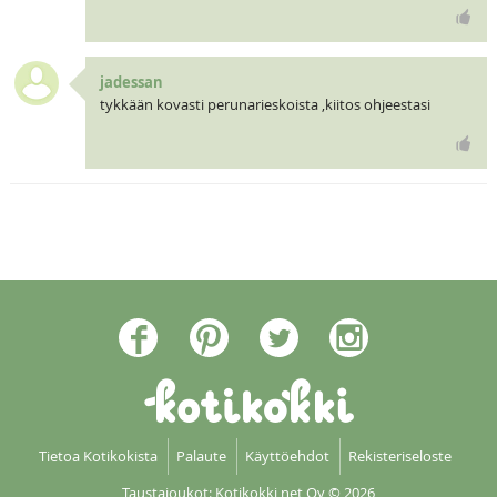
jadessan
tykkään kovasti perunarieskoista ,kiitos ohjeestasi
Tietoa Kotikokista
Palaute
Käyttöehdot
Rekisteriseloste
Taustajoukot: Kotikokki net Oy
© 2026