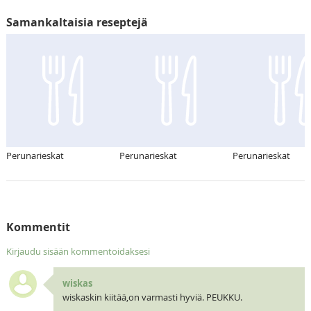
Samankaltaisia reseptejä
Perunarieskat
Perunarieskat
Perunarieskat
Kommentit
Kirjaudu sisään kommentoidaksesi
wiskas
wiskaskin kiitää,on varmasti hyviä. PEUKKU.