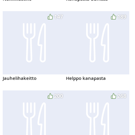
147
189
Jauhelihakeitto
Helppo kanapasta
200
268