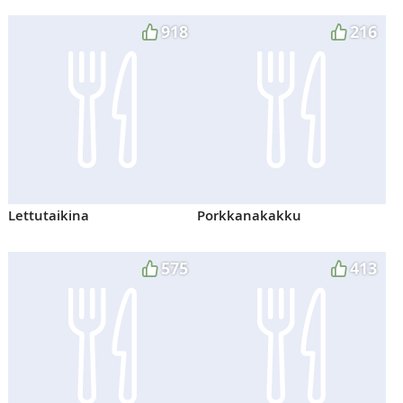
918
216
Lettutaikina
Porkkanakakku
575
413