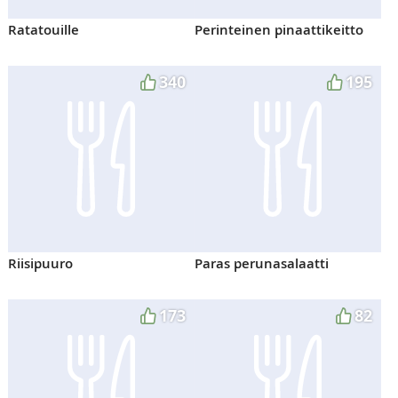
Ratatouille
Perinteinen pinaattikeitto
340
195
Riisipuuro
Paras perunasalaatti
173
82