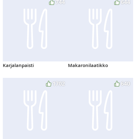
744
644
Karjalanpaisti
Makaronilaatikko
1702
640