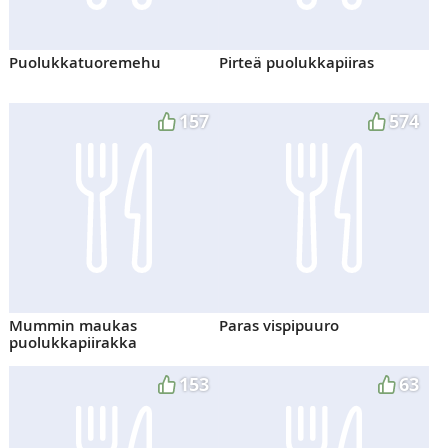
Puolukkatuoremehu
Pirteä puolukkapiiras
157
574
Mummin maukas
Paras vispipuuro
puolukkapiirakka
153
63