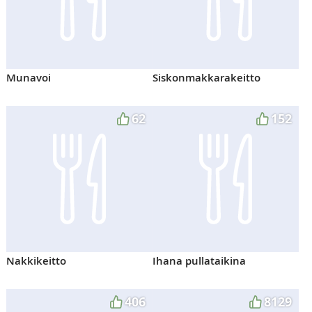
Munavoi
Siskonmakkarakeitto
62
152
Nakkikeitto
Ihana pullataikina
406
8129