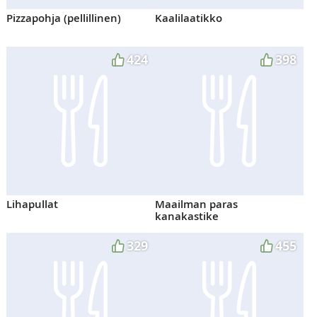
Pizzapohja (pellillinen)
Kaalilaatikko
424
398
Lihapullat
Maailman paras
kanakastike
329
455