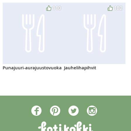
110
182
Punajuuri-aurajuustovuoka
Jauhelihapihvit