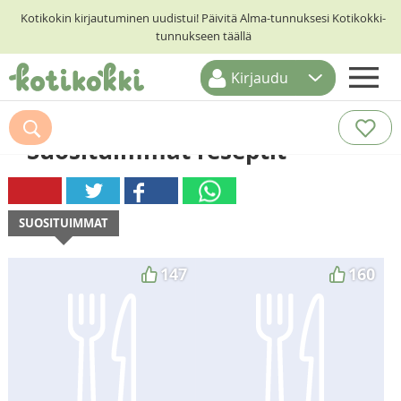
Kotikokin kirjautuminen uudistui! Päivitä Alma-tunnuksesi Kotikokki-
tunnukseen täällä
Kirjaudu
ETUSIVU
Suosituimmat reseptit
RESEPTIHAKU
RUOKATEEMAT
KESKUSTELUT
SUOSITUIMMAT
KOTIKOKIT
147
160