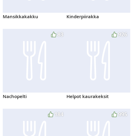
Mansikkakakku
Kinderpiirakka
83
926
Nachopelti
Helpot kaurakeksit
184
995