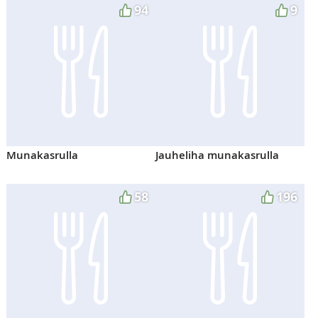
94
9
Munakasrulla
Jauheliha munakasrulla
58
196