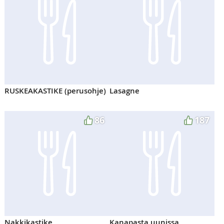
RUSKEAKASTIKE (perusohje)
Lasagne
86
187
Nakkikastike
Kanapasta uunissa