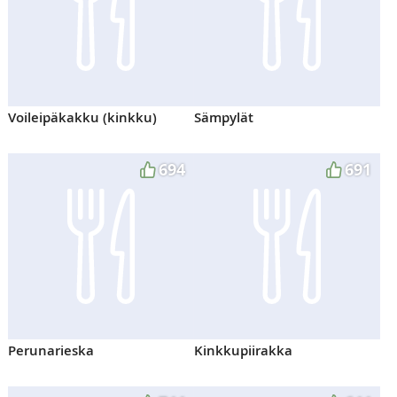
Voileipäkakku (kinkku)
Sämpylät
694
691
Perunarieska
Kinkkupiirakka