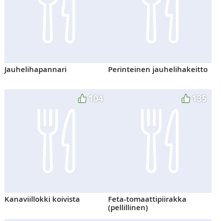
Jauhelihapannari
Perinteinen jauhelihakeitto
104
135
Kanaviillokki koivista
Feta-tomaattipiirakka
(pellillinen)