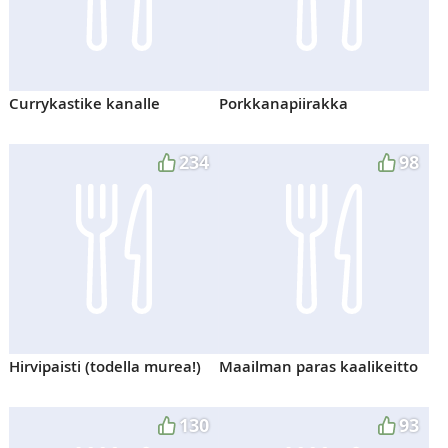
Currykastike kanalle
Porkkanapiirakka
234
98
Hirvipaisti (todella murea!)
Maailman paras kaalikeitto
130
93