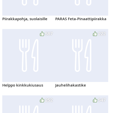
Piirakkapohja, suolaisille
PARAS Feta-Pinaattipiirakka
587
222
Helppo kinkkukiusaus
Jauhelihakastike
252
547