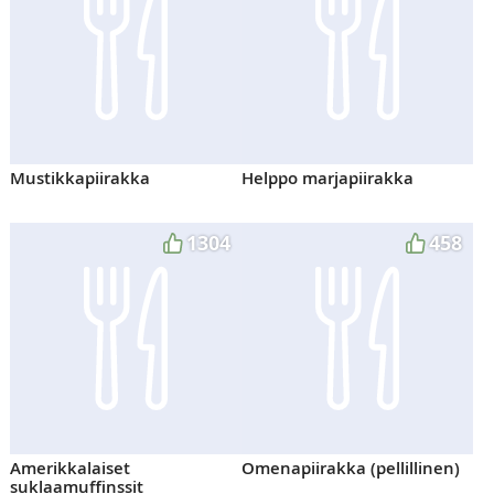
Mustikkapiirakka
Helppo marjapiirakka
1304
458
Amerikkalaiset
Omenapiirakka (pellillinen)
suklaamuffinssit