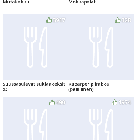
Mutakakku
Mokkapalat
3917
328
Suussasulavat suklaakeksit
Raparperipiirakka
:D
(pellillinen)
490
1974