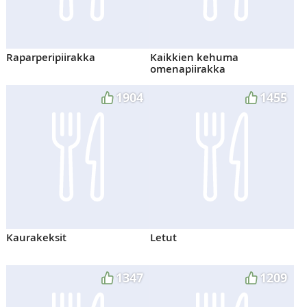
Raparperipiirakka
Kaikkien kehuma
omenapiirakka
1904
1455
Kaurakeksit
Letut
1347
1209