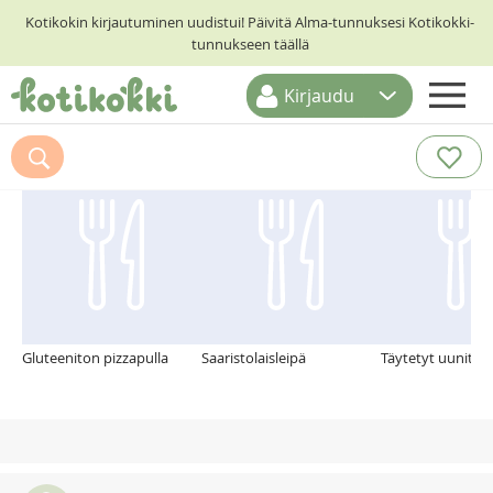
Kotikokin kirjautuminen uudistui! Päivitä Alma-tunnuksesi Kotikokki-
tunnukseen täällä
Kirjaudu
ETUSIVU
Suosittelemme myös
RESEPTIHAKU
RUOKATEEMAT
KESKUSTELUT
KOTIKOKIT
Gluteeniton pizzapulla
Saaristolaisleipä
Täytetyt uunitom