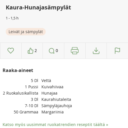
Kaura-Hunajasämpylät
1 - 1,5 h
Leivät ja sämpylät
2
0
Raaka-aineet
5
Dl
Vettä
1
Pussi
Kuivahiivaa
2
Ruokalusikallista
Hunajaa
3
Dl
Kaurahiutaleita
7-10
Dl
Sämpyläjauhoja
50
Grammaa
Margariinia
Katso myös uusimmat ruokatrendien reseptit täältä »